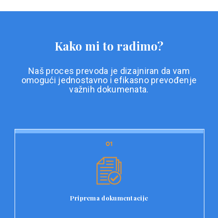
Kako mi to radimo?
Naš proces prevoda je dizajniran da vam
omogući jednostavno i efikasno prevođenje
važnih dokumenata.
01
01
Priprema dokumentacije
Prvi korak u našem procesu prevoda je priprema
dokumentacije. Korisnici jednostavno učitavaju svoje
dokumente na platformu Double L i odaberu vrstu
Priprema dokumentacije
dokumenta, kao i specifične zahtjeve za prevod.