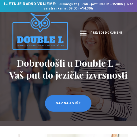
LJETNJE RADNO VRIJEME:
Jul/avgust
Pon–pet: 08:30h–15:00h
Rad
sa strankama: 09:00h–14:30h
PREVEDI DOKUMENT
NASLOVNA
O NAMA
Dobrodošli u Double L -
NAŠE USLUGE
Vaš put do jezičke izvrsnosti
ŠKOLA STRANIH
JEZIKA
PREVODILAČKI BIRO
KURSEVI
SAZNAJ VIŠE
NOVOSTI
KONTAKT