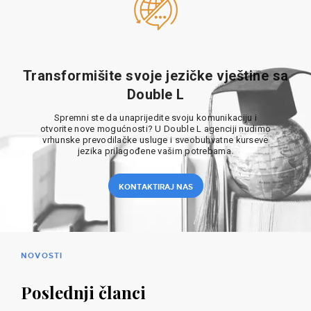
Transformišite svoje jezičke vještine sa
Double L
Spremni ste da unaprijedite svoju komunikaciju i
otvorite nove mogućnosti? U Double L agenciji nudimo
vrhunske prevodilačke usluge i sveobuhvatne kurseve
jezika prilagođene vašim potrebama.
KONTAKTIRAJ NAS
NOVOSTI
Poslednji članci