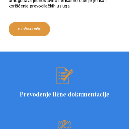
omogućava jednostavno i efikasno učenje jezika i
korišćenje prevodilačkih usluga.
PROČITAJ VIŠE
Prevođenje lične dokumentacije