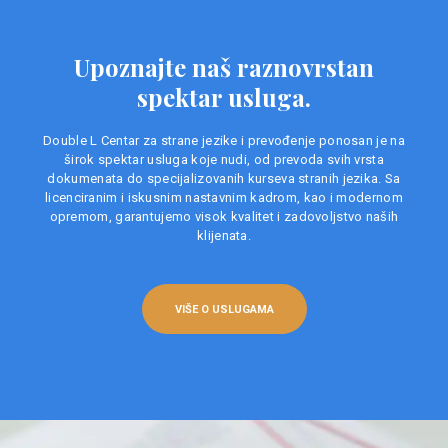
Upoznajte naš raznovrstan
spektar usluga.
Double L Centar za strane jezike i prevođenje ponosan je na
širok spektar usluga koje nudi, od prevoda svih vrsta
dokumenata do specijalizovanih kurseva stranih jezika. Sa
licenciranim i iskusnim nastavnim kadrom, kao i modernom
opremom, garantujemo visok kvalitet i zadovoljstvo naših
klijenata.
VIŠE O USLUGAMA