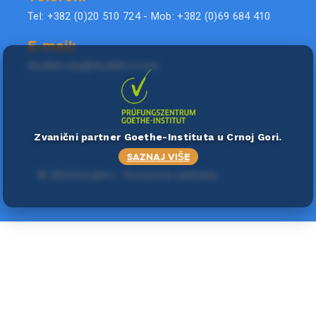
Tel: +382 (0)20 510 724 - Mob: +382 (0)69 684 410
E-mail:
doublel.city@doublel.co.me
Zvanični partner Goethe-Instituta u Crnoj Gori.
SAZNAJ VIŠE
©
2024 Double L
. Sva prava zadržana.