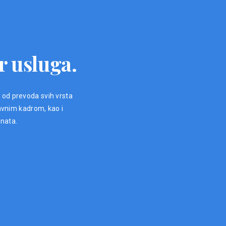
r usluga.
, od prevoda svih vrsta
avnim kadrom, kao i
enata.