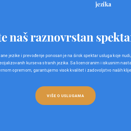
jezika
e naš raznovrstan spekta
ane jezike i prevođenje ponosan je na širok spektar usluga koje nudi
ijalizovanih kurseva stranih jezika. Sa licenciranim i iskusnim nast
nom opremom, garantujemo visok kvalitet i zadovoljstvo naših klij
VIŠE O USLUGAMA