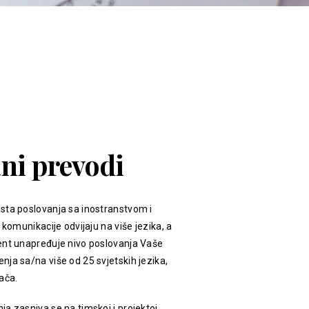
ani prevodi
sta poslovanja sa inostranstvom i
 komunikacije odvijaju na više jezika, a
ent unapređuje nivo poslovanja Vaše
ja sa/na više od 25 svjetskih jezika,
ača.
a zasniva se na timskoj i projektoj