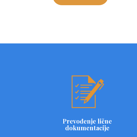
Prevođenje lične
dokumentacije