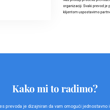
organizaciji. Svaki prevod je p
klijentom uspostavimo partne
Kako mi to radimo?
es prevoda je dizajniran da vam omogući jednostavno i