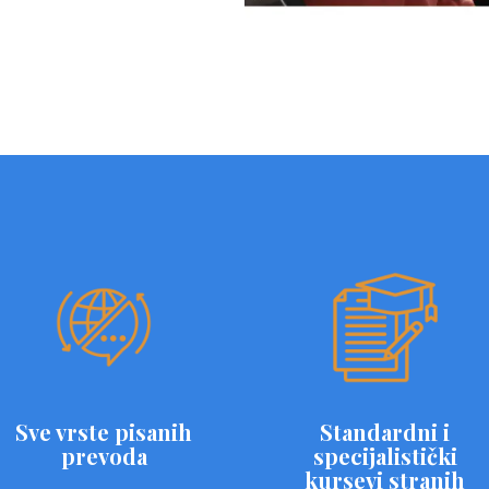
Sve vrste pisanih
Standardni i
prevoda
specijalistički
kursevi stranih