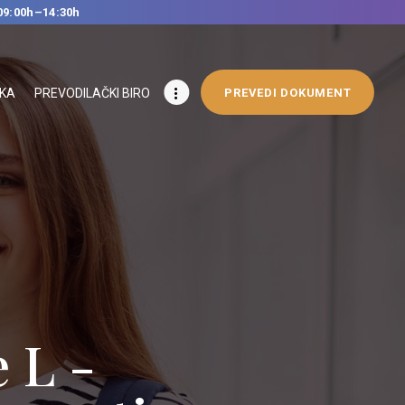
09:00h–14:30h
IKA
PREVODILAČKI BIRO
PREVEDI DOKUMENT
 L -