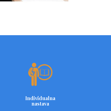
Individualna
nastava