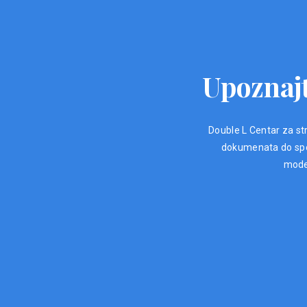
Upoznajt
Double L Centar za str
dokumenata do spec
moder