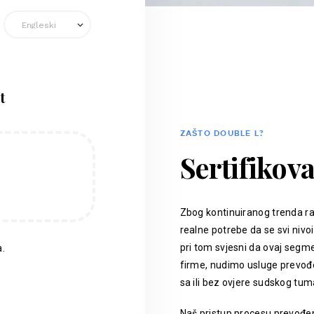
t
ZAŠTO DOUBLE L?
Sertifikov
Zbog kontinuiranog trenda ra
realne potrebe da se svi nivoi
pri tom svjesni da ovaj segm
.
firme, nudimo usluge prevođen
sa ili bez ovjere sudskog tum
Naš pristup procesu prevođenj