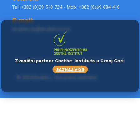
Tel: +382 (0)20 510 724 - Mob: +382 (0)69 684 410
E-mail:
doublel.city@doublel.co.me
Zvanični partner Goethe-Instituta u Crnoj Gori.
SAZNAJ VIŠE
©
2024 Double L
. Sva prava zadržana.