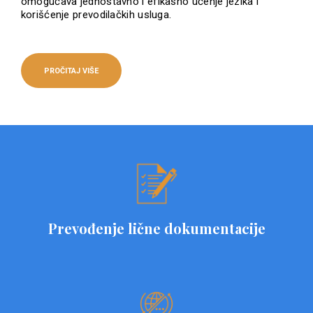
omogućava jednostavno i efikasno učenje jezika i
korišćenje prevodilačkih usluga.
PROČITAJ VIŠE
Prevođenje lične dokumentacije