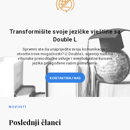
Transformišite svoje jezičke vještine sa
Double L
Spremni ste da unaprijedite svoju komunikaciju i
otvorite nove mogućnosti? U Double L agenciji nudimo
vrhunske prevodilačke usluge i sveobuhvatne kurseve
jezika prilagođene vašim potrebama.
KONTAKTIRAJ NAS
NOVOSTI
Poslednji članci