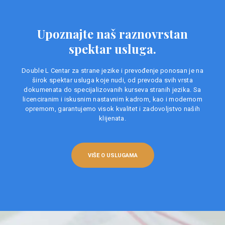
Upoznajte naš raznovrstan
spektar usluga.
Double L Centar za strane jezike i prevođenje ponosan je na
širok spektar usluga koje nudi, od prevoda svih vrsta
dokumenata do specijalizovanih kurseva stranih jezika. Sa
licenciranim i iskusnim nastavnim kadrom, kao i modernom
opremom, garantujemo visok kvalitet i zadovoljstvo naših
klijenata.
VIŠE O USLUGAMA