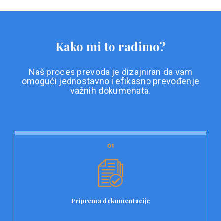
Kako mi to radimo?
Naš proces prevoda je dizajniran da vam
omogući jednostavno i efikasno prevođenje
važnih dokumenata.
01
01
Priprema dokumentacije
Prvi korak u našem procesu prevoda je priprema
dokumentacije. Korisnici jednostavno učitavaju svoje
dokumente na platformu Double L i odaberu vrstu
Priprema dokumentacije
dokumenta, kao i specifične zahtjeve za prevod.