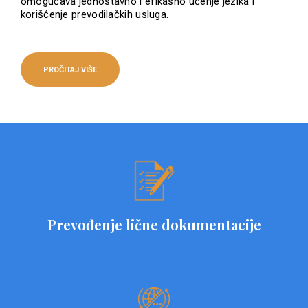
omogućava jednostavno i efikasno učenje jezika i
korišćenje prevodilačkih usluga.
PROČITAJ VIŠE
Prevođenje lične dokumentacije