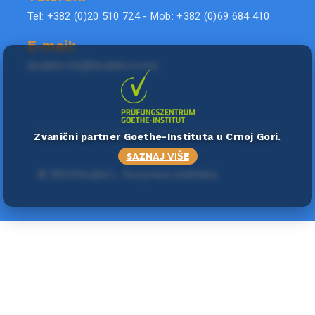
Tel: +382 (0)20 510 724 - Mob: +382 (0)69 684 410
E-mail:
doublel.city@doublel.co.me
Zvanični partner Goethe-Instituta u Crnoj Gori.
SAZNAJ VIŠE
©
2024 Double L
. Sva prava zadržana.