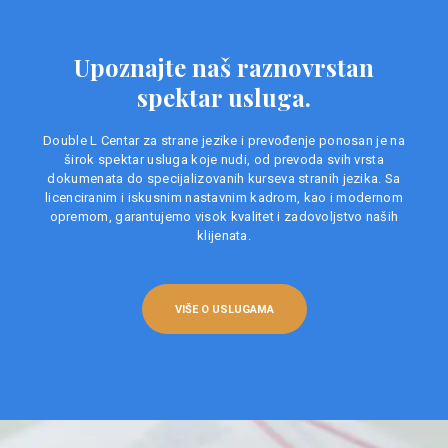
Upoznajte naš raznovrstan
spektar usluga.
Double L Centar za strane jezike i prevođenje ponosan je na
širok spektar usluga koje nudi, od prevoda svih vrsta
dokumenata do specijalizovanih kurseva stranih jezika. Sa
licenciranim i iskusnim nastavnim kadrom, kao i modernom
opremom, garantujemo visok kvalitet i zadovoljstvo naših
klijenata.
VIŠE O USLUGAMA