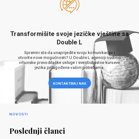
Transformišite svoje jezičke vještine sa
Double L
Spremni ste da unaprijedite svoju komunikaciju i
otvorite nove mogućnosti? U Double L agenciji nudimo
vrhunske prevodilačke usluge i sveobuhvatne kurseve
jezika prilagođene vašim potrebama.
KONTAKTIRAJ NAS
NOVOSTI
Poslednji članci