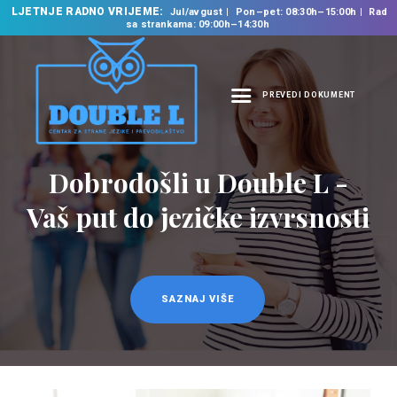
LJETNJE RADNO VRIJEME:
Jul/avgust
Pon–pet: 08:30h–15:00h
Rad
sa strankama: 09:00h–14:30h
PREVEDI DOKUMENT
NASLOVNA
O NAMA
Dobrodošli u Double L -
Prevodilačke usluge
NAŠE USLUGE
na 35 jezika
Vaš put do jezičke izvrsnosti
ŠKOLA STRANIH
JEZIKA
PREVODILAČKI BIRO
KURSEVI
SAZNAJ VIŠE
SAZNAJ VIŠE
NOVOSTI
KONTAKT