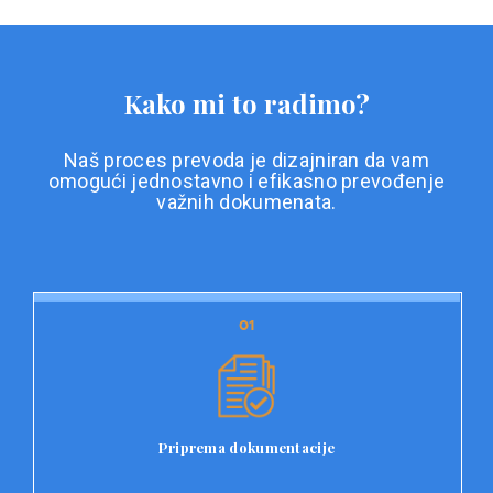
Kako mi to radimo?
Naš proces prevoda je dizajniran da vam
omogući jednostavno i efikasno prevođenje
važnih dokumenata.
01
01
Priprema dokumentacije
Prvi korak u našem procesu prevoda je priprema
dokumentacije. Korisnici jednostavno učitavaju svoje
dokumente na platformu Double L i odaberu vrstu
Priprema dokumentacije
dokumenta, kao i specifične zahtjeve za prevod.