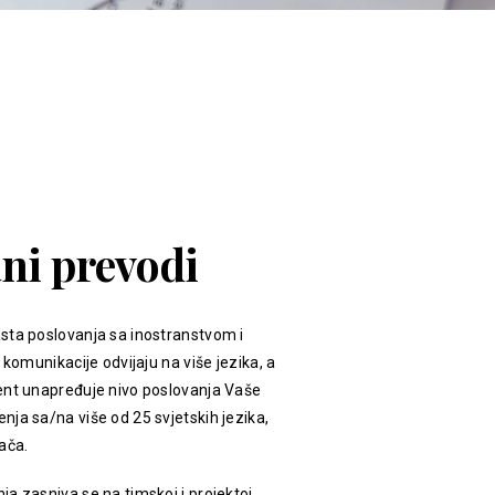
ani prevodi
sta poslovanja sa inostranstvom i
 komunikacije odvijaju na više jezika, a
ent unapređuje nivo poslovanja Vaše
ja sa/na više od 25 svjetskih jezika,
ača.
a zasniva se na timskoj i projektoj