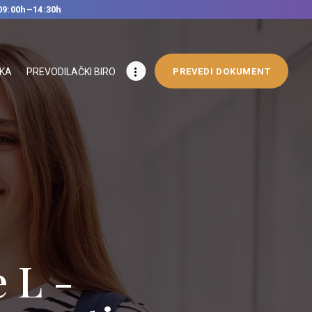
09:00h–14:30h
IKA
PREVODILAČKI BIRO
PREVEDI DOKUMENT
 L -