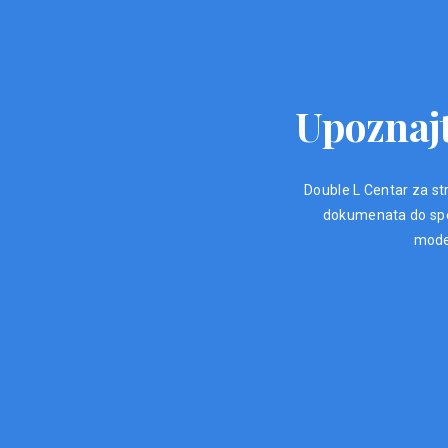
Upoznajt
Double L Centar za str
dokumenata do spec
moder