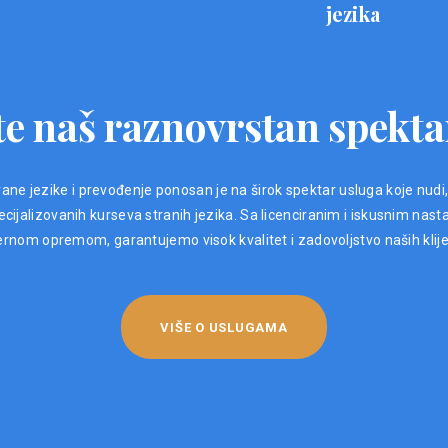
jezika
e naš raznovrstan spekta
ane jezike i prevođenje ponosan je na širok spektar usluga koje nudi
ijalizovanih kurseva stranih jezika. Sa licenciranim i iskusnim nast
nom opremom, garantujemo visok kvalitet i zadovoljstvo naših klij
VIŠE O USLUGAMA