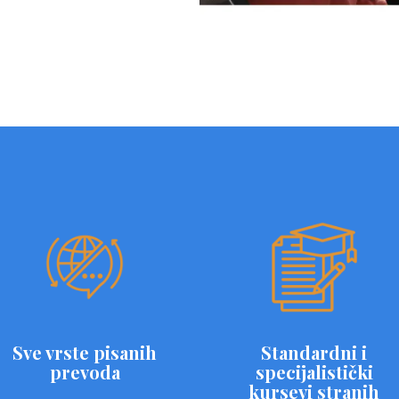
Sve vrste pisanih
Standardni i
prevoda
specijalistički
kursevi stranih