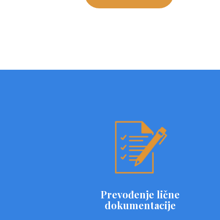
Prevođenje lične
dokumentacije