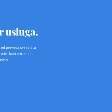
r usluga.
, od prevoda svih vrsta
avnim kadrom, kao i
enata.