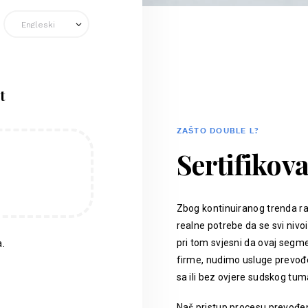
t
ZAŠTO DOUBLE L?
Sertifikov
Zbog kontinuiranog trenda ra
realne potrebe da se svi nivoi
pri tom svjesni da ovaj segm
.
firme, nudimo usluge prevođen
sa ili bez ovjere sudskog tum
Naš pristup procesu prevođenj