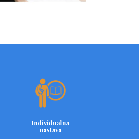
Individualna
nastava