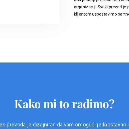
organizaciji. Svaki prevod je p
klijentom uspostavimo partne
Kako mi to radimo?
es prevoda je dizajniran da vam omogući jednostavno i