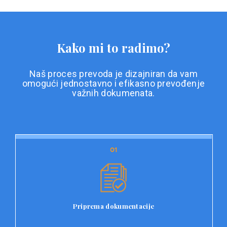
Kako mi to radimo?
Naš proces prevoda je dizajniran da vam
omogući jednostavno i efikasno prevođenje
važnih dokumenata.
01
01
Priprema dokumentacije
Prvi korak u našem procesu prevoda je priprema
dokumentacije. Korisnici jednostavno učitavaju svoje
dokumente na platformu Double L i odaberu vrstu
Priprema dokumentacije
dokumenta, kao i specifične zahtjeve za prevod.