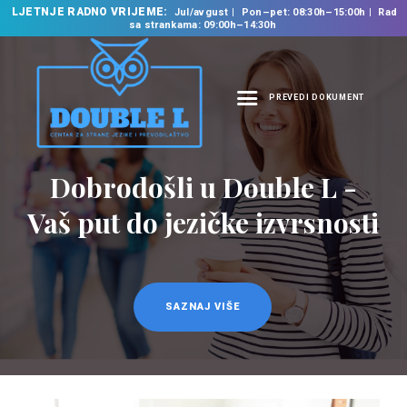
LJETNJE RADNO VRIJEME:
Jul/avgust
Pon–pet: 08:30h–15:00h
Rad
sa strankama: 09:00h–14:30h
PREVEDI DOKUMENT
NASLOVNA
O NAMA
Dobrodošli u Double L -
NAŠE USLUGE
Vaš put do jezičke izvrsnosti
ŠKOLA STRANIH
JEZIKA
PREVODILAČKI BIRO
KURSEVI
SAZNAJ VIŠE
NOVOSTI
KONTAKT