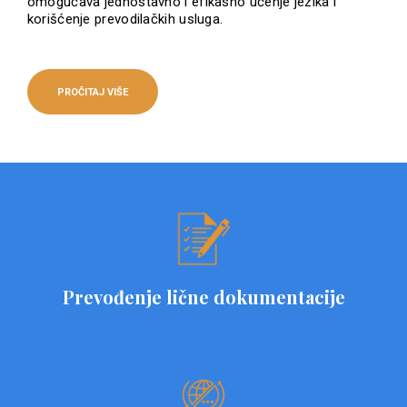
omogućava jednostavno i efikasno učenje jezika i
korišćenje prevodilačkih usluga.
PROČITAJ VIŠE
Prevođenje lične dokumentacije