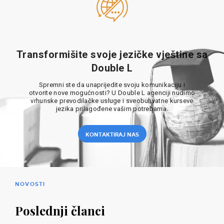
Transformišite svoje jezičke vještine sa
Double L
Spremni ste da unaprijedite svoju komunikaciju i
otvorite nove mogućnosti? U Double L agenciji nudimo
vrhunske prevodilačke usluge i sveobuhvatne kurseve
jezika prilagođene vašim potrebama.
KONTAKTIRAJ NAS
NOVOSTI
Poslednji članci