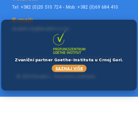
Tel: +382 (0)20 510 724 - Mob: +382 (0)69 684 410
E-mail:
doublel.city@doublel.co.me
Zvanični partner Goethe-Instituta u Crnoj Gori.
SAZNAJ VIŠE
©
2024 Double L
. Sva prava zadržana.