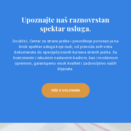
Upoznajte naš raznovrstan
spektar usluga.
Double L Centar za strane jezike i prevođenje ponosan je na
širok spektar usluga koje nudi, od prevoda svih vrsta
dokumenata do specijalizovanih kurseva stranih jezika. Sa
licenciranim i iskusnim nastavnim kadrom, kao i modernom
opremom, garantujemo visok kvalitet i zadovoljstvo naših
klijenata.
VIŠE O USLUGAMA