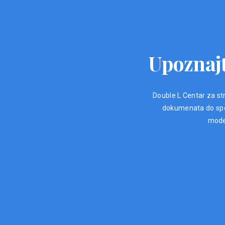
Upoznajt
Double L Centar za str
dokumenata do spec
moder