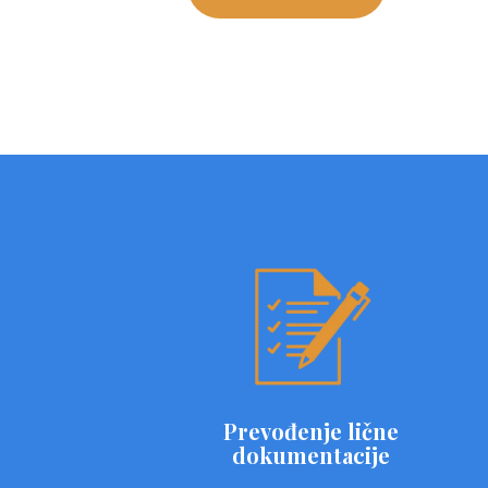
Prevođenje lične
dokumentacije