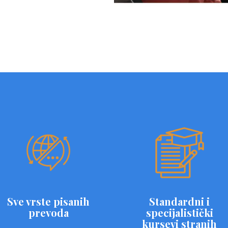
Sve vrste pisanih
Standardni i
prevoda
specijalistički
kursevi stranih