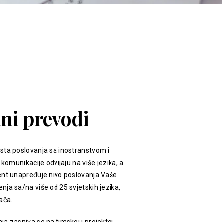
ani prevodi
sta poslovanja sa inostranstvom i
 komunikacije odvijaju na više jezika, a
ent unapređuje nivo poslovanja Vaše
ja sa/na više od 25 svjetskih jezika,
ača.
a zasniva se na timskoj i projektoj