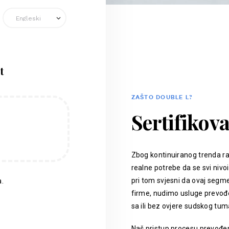
t
ZAŠTO DOUBLE L?
Sertifikov
Zbog kontinuiranog trenda ra
realne potrebe da se svi nivoi
pri tom svjesni da ovaj segm
.
firme, nudimo usluge prevođen
sa ili bez ovjere sudskog tum
Naš pristup procesu prevođenj