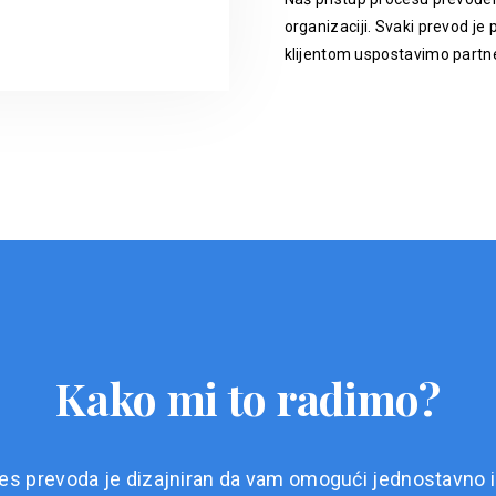
organizaciji. Svaki prevod je p
klijentom uspostavimo partne
Kako mi to radimo?
es prevoda je dizajniran da vam omogući jednostavno i