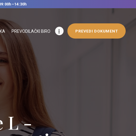
09:00h–14:30h
IKA
PREVODILAČKI BIRO
PREVEDI DOKUMENT
 L -