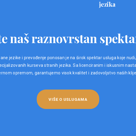
jezika
e naš raznovrstan spekta
ane jezike i prevođenje ponosan je na širok spektar usluga koje nudi
ijalizovanih kurseva stranih jezika. Sa licenciranim i iskusnim nast
nom opremom, garantujemo visok kvalitet i zadovoljstvo naših klij
VIŠE O USLUGAMA