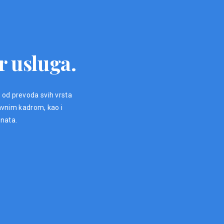
r usluga.
, od prevoda svih vrsta
avnim kadrom, kao i
enata.