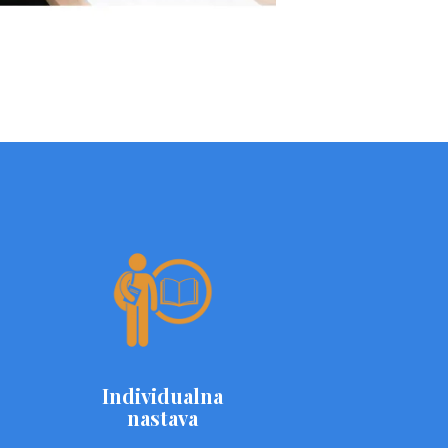
Individualna
nastava