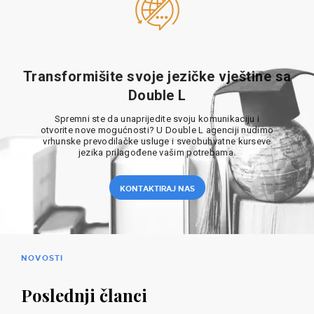
Transformišite svoje jezičke vještine sa
Double L
Spremni ste da unaprijedite svoju komunikaciju i
otvorite nove mogućnosti? U Double L agenciji nudimo
vrhunske prevodilačke usluge i sveobuhvatne kurseve
jezika prilagođene vašim potrebama.
KONTAKTIRAJ NAS
NOVOSTI
Poslednji članci