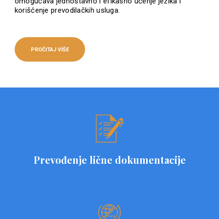
omogućava jednostavno i efikasno učenje jezika i
korišćenje prevodilačkih usluga.
PROČITAJ VIŠE
Prevođenje lične dokumentacije