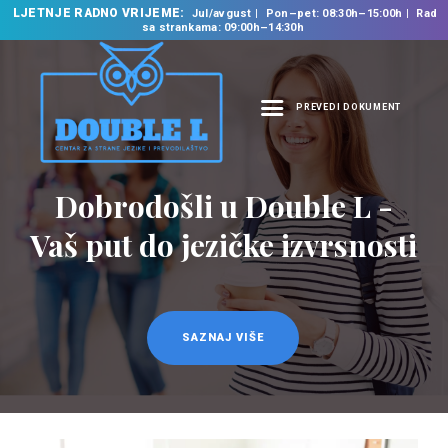
LJETNJE RADNO VRIJEME:
Jul/avgust
Pon–pet: 08:30h–15:00h
Rad
sa strankama: 09:00h–14:30h
PREVEDI DOKUMENT
NASLOVNA
O NAMA
Prevodilačke usluge
NAŠE USLUGE
na 35 jezika
ŠKOLA STRANIH
JEZIKA
PREVODILAČKI BIRO
KURSEVI
SAZNAJ VIŠE
NOVOSTI
KONTAKT