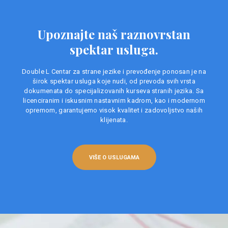
Upoznajte naš raznovrstan
spektar usluga.
Double L Centar za strane jezike i prevođenje ponosan je na
širok spektar usluga koje nudi, od prevoda svih vrsta
dokumenata do specijalizovanih kurseva stranih jezika. Sa
licenciranim i iskusnim nastavnim kadrom, kao i modernom
opremom, garantujemo visok kvalitet i zadovoljstvo naših
klijenata.
VIŠE O USLUGAMA