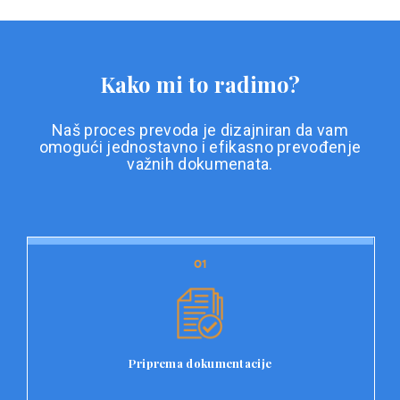
Kako mi to radimo?
Naš proces prevoda je dizajniran da vam
omogući jednostavno i efikasno prevođenje
važnih dokumenata.
01
01
Priprema dokumentacije
Prvi korak u našem procesu prevoda je priprema
dokumentacije. Korisnici jednostavno učitavaju svoje
dokumente na platformu Double L i odaberu vrstu
Priprema dokumentacije
dokumenta, kao i specifične zahtjeve za prevod.