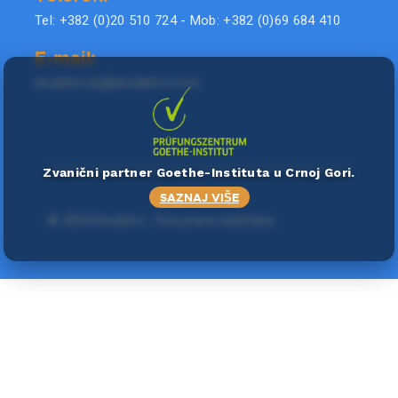
Tel: +382 (0)20 510 724 - Mob: +382 (0)69 684 410
E-mail:
doublel.city@doublel.co.me
Zvanični partner Goethe-Instituta u Crnoj Gori.
SAZNAJ VIŠE
©
2024 Double L
. Sva prava zadržana.