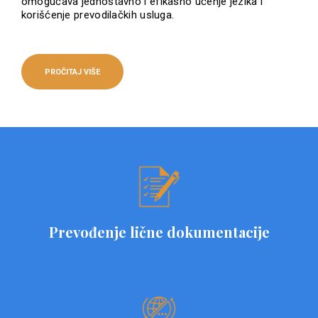
omogućava jednostavno i efikasno učenje jezika i
korišćenje prevodilačkih usluga.
PROČITAJ VIŠE
Prevođenje lične dokumentacije