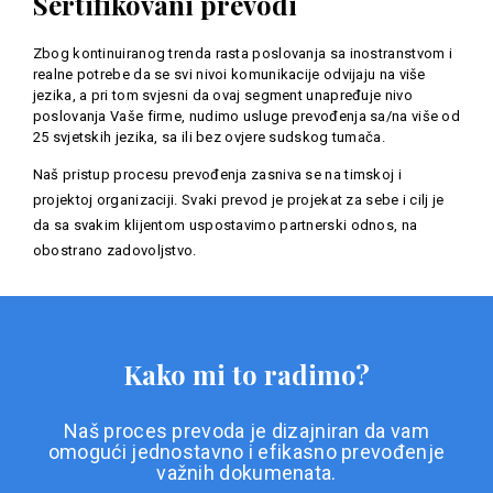
Sertifikovani prevodi
Zbog kontinuiranog trenda rasta poslovanja sa inostranstvom i
realne potrebe da se svi nivoi komunikacije odvijaju na više
jezika, a pri tom svjesni da ovaj segment unapređuje nivo
poslovanja Vaše firme, nudimo usluge prevođenja sa/na više od
25 svjetskih jezika, sa ili bez ovjere sudskog tumača.
Naš pristup procesu prevođenja zasniva se na timskoj i
projektoj organizaciji. Svaki prevod je projekat za sebe i cilj je
da sa svakim klijentom uspostavimo partnerski odnos, na
obostrano zadovoljstvo.
Kako mi to radimo?
Naš proces prevoda je dizajniran da vam
omogući jednostavno i efikasno prevođenje
važnih dokumenata.