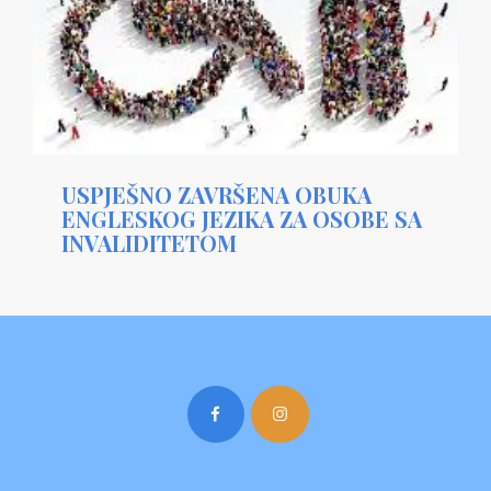
USPJEŠNO ZAVRŠENA OBUKA
ENGLESKOG JEZIKA ZA OSOBE SA
INVALIDITETOM