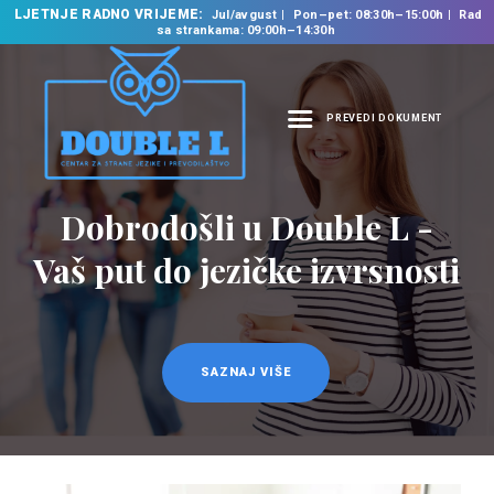
LJETNJE RADNO VRIJEME:
Jul/avgust
Pon–pet: 08:30h–15:00h
Rad
sa strankama: 09:00h–14:30h
PREVEDI DOKUMENT
NASLOVNA
O NAMA
Dobrodošli u Double L -
NAŠE USLUGE
Vaš put do jezičke izvrsnosti
ŠKOLA STRANIH
JEZIKA
PREVODILAČKI BIRO
KURSEVI
SAZNAJ VIŠE
NOVOSTI
KONTAKT