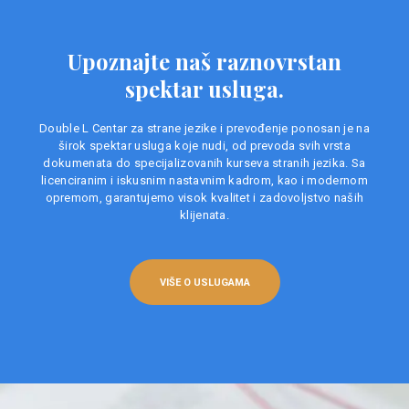
Upoznajte naš raznovrstan
spektar usluga.
Double L Centar za strane jezike i prevođenje ponosan je na
širok spektar usluga koje nudi, od prevoda svih vrsta
dokumenata do specijalizovanih kurseva stranih jezika. Sa
licenciranim i iskusnim nastavnim kadrom, kao i modernom
opremom, garantujemo visok kvalitet i zadovoljstvo naših
klijenata.
VIŠE O USLUGAMA