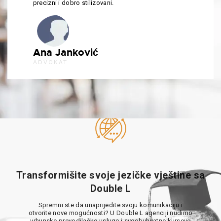
precizni i dobro stilizovani.
Ana Janković
ADVOKAT
Transformišite svoje jezičke vještine sa
Double L
Spremni ste da unaprijedite svoju komunikaciju i
otvorite nove mogućnosti? U Double L agenciji nudimo
vrhunske prevodilačke usluge i sveobuhvatne kurseve