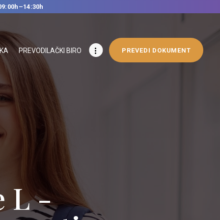
09:00h–14:30h
IKA
PREVODILAČKI BIRO
PREVEDI DOKUMENT
 L -