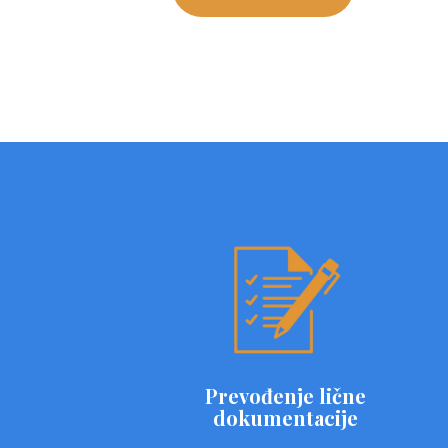
Prevođenje lične
dokumentacije