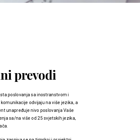
ani prevodi
sta poslovanja sa inostranstvom i
 komunikacije odvijaju na više jezika, a
ent unapređuje nivo poslovanja Vaše
ja sa/na više od 25 svjetskih jezika,
ača.
a zasniva se na timskoj i projektoj