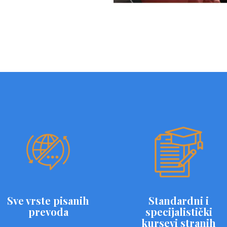
Sve vrste pisanih
Standardni i
prevoda
specijalistički
kursevi stranih