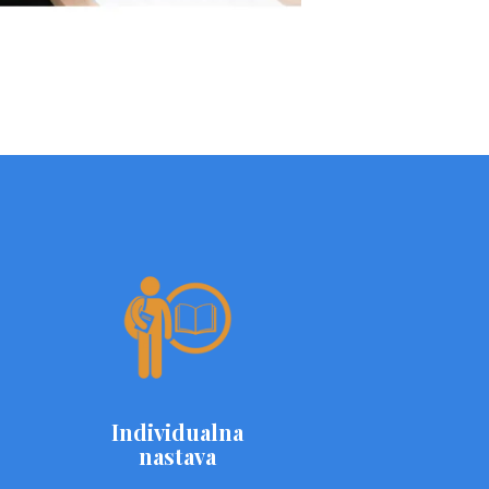
Individualna
nastava