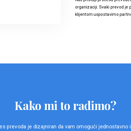
organizaciji. Svaki prevod je p
klijentom uspostavimo partne
Kako mi to radimo?
es prevoda je dizajniran da vam omogući jednostavno i