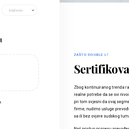
t
ZAŠTO DOUBLE L?
Sertifikov
Zbog kontinuiranog trenda ra
realne potrebe da se svi nivoi
pri tom svjesni da ovaj segm
.
firme, nudimo usluge prevođen
sa ili bez ovjere sudskog tum
Naš pristup procesu prevođenj