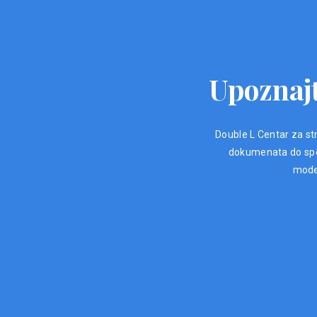
Upoznajt
Double L Centar za str
dokumenata do spec
moder