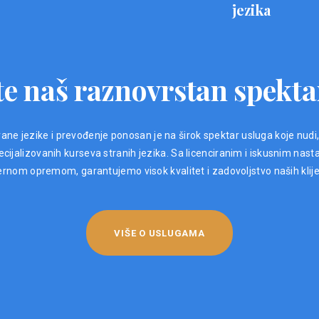
jezika
e naš raznovrstan spekta
ane jezike i prevođenje ponosan je na širok spektar usluga koje nudi
ijalizovanih kurseva stranih jezika. Sa licenciranim i iskusnim nast
nom opremom, garantujemo visok kvalitet i zadovoljstvo naših klij
VIŠE O USLUGAMA