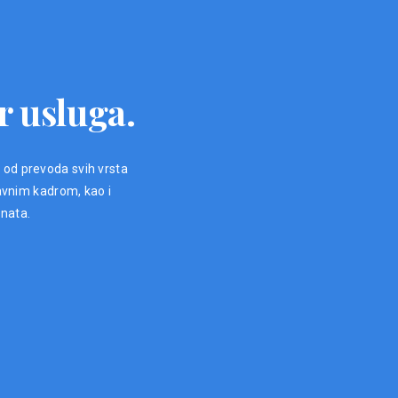
r usluga.
, od prevoda svih vrsta
avnim kadrom, kao i
enata.