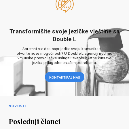
Transformišite svoje jezičke vještine sa
Double L
Spremni ste da unaprijedite svoju komunikaciju i
otvorite nove mogućnosti? U Double L agenciji nudimo
vrhunske prevodilačke usluge i sveobuhvatne kurseve
jezika prilagođene vašim potrebama.
KONTAKTIRAJ NAS
NOVOSTI
Poslednji članci