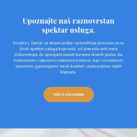
Upoznajte naš raznovrstan
spektar usluga.
Double L Centar za strane jezike i prevođenje ponosan je na
širok spektar usluga koje nudi, od prevoda svih vrsta
dokumenata do specijalizovanih kurseva stranih jezika. Sa
licenciranim i iskusnim nastavnim kadrom, kao i modernom
opremom, garantujemo visok kvalitet i zadovoljstvo naših
klijenata.
VIŠE O USLUGAMA