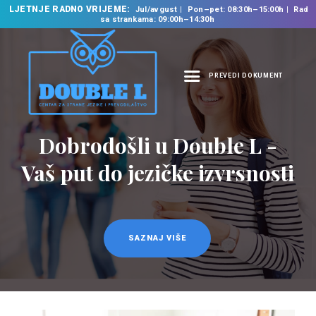
LJETNJE RADNO VRIJEME:
Jul/avgust
Pon–pet: 08:30h–15:00h
Rad
sa strankama: 09:00h–14:30h
PREVEDI DOKUMENT
NASLOVNA
O NAMA
Prevodilačke usluge
NAŠE USLUGE
na 35 jezika
ŠKOLA STRANIH
JEZIKA
PREVODILAČKI BIRO
KURSEVI
SAZNAJ VIŠE
NOVOSTI
KONTAKT