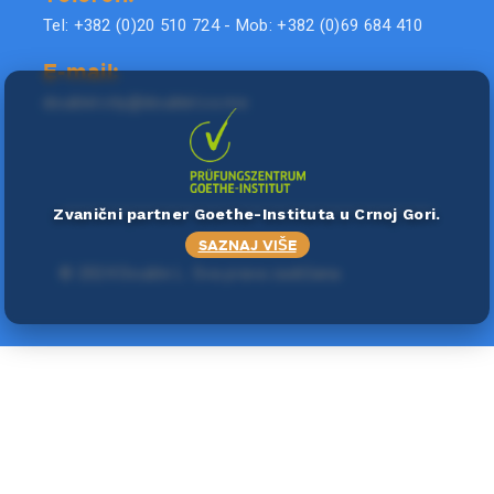
Tel: +382 (0)20 510 724 - Mob: +382 (0)69 684 410
E-mail:
doublel.city@doublel.co.me
Zvanični partner Goethe-Instituta u Crnoj Gori.
SAZNAJ VIŠE
©
2024 Double L
. Sva prava zadržana.