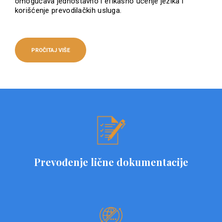
omogućava jednostavno i efikasno učenje jezika i
korišćenje prevodilačkih usluga.
PROČITAJ VIŠE
Prevođenje lične dokumentacije