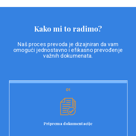
Kako mi to radimo?
Naš proces prevoda je dizajniran da vam
omogući jednostavno i efikasno prevođenje
važnih dokumenata.
01
01
Priprema dokumentacije
Prvi korak u našem procesu prevoda je priprema
dokumentacije. Korisnici jednostavno učitavaju svoje
dokumente na platformu Double L i odaberu vrstu
Priprema dokumentacije
dokumenta, kao i specifične zahtjeve za prevod.