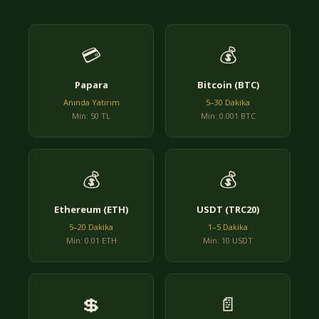
💳
💰
Papara
Bitcoin (BTC)
Anında Yatırım
5–30 Dakika
Min: 50 TL
Min: 0.001 BTC
💰
💰
Ethereum (ETH)
USDT (TRC20)
5–20 Dakika
1–5 Dakika
Min: 0.01 ETH
Min: 10 USDT
💲
📄