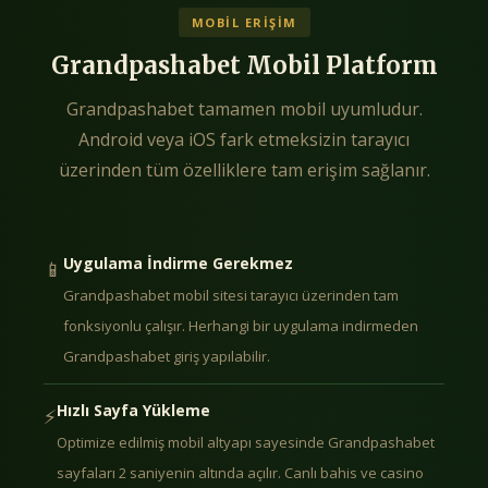
MOBIL ERIŞIM
Grandpashabet Mobil Platform
Grandpashabet tamamen mobil uyumludur.
Android veya iOS fark etmeksizin tarayıcı
üzerinden tüm özelliklere tam erişim sağlanır.
Uygulama İndirme Gerekmez
📱
Grandpashabet mobil sitesi tarayıcı üzerinden tam
fonksiyonlu çalışır. Herhangi bir uygulama indirmeden
Grandpashabet giriş yapılabilir.
Hızlı Sayfa Yükleme
⚡
Optimize edilmiş mobil altyapı sayesinde Grandpashabet
sayfaları 2 saniyenin altında açılır. Canlı bahis ve casino