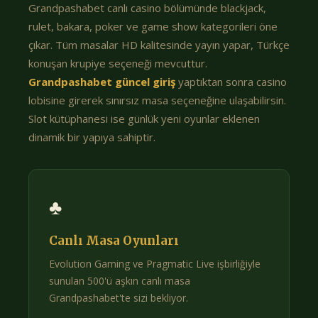
Grandpashabet canlı casino bölümünde blackjack,
rulet, bakara, poker ve game show kategorileri öne
çıkar. Tüm masalar HD kalitesinde yayın yapar, Türkçe
konuşan krupiye seçeneği mevcuttur.
Grandpashabet güncel giriş
yaptıktan sonra casino
lobisine girerek sınırsız masa seçeneğine ulaşabilirsin.
Slot kütüphanesi ise günlük yeni oyunlar eklenen
dinamik bir yapıya sahiptir.
♣
Canlı Masa Oyunları
Evolution Gaming ve Pragmatic Live işbirliğiyle
sunulan 500'ü aşkın canlı masa
Grandpashabet'te sizi bekliyor.