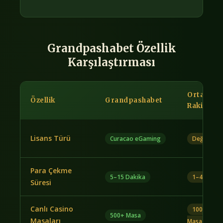
Grandpashabet Özellik
Karşılaştırması
Ortalama
Özellik
Grandpashabet
Rakip
Lisans Türü
Curacao eGaming
Değişken
Para Çekme
5–15 Dakika
1–48 Saat
Süresi
Canlı Casino
100–300
500+ Masa
Masaları
Masa