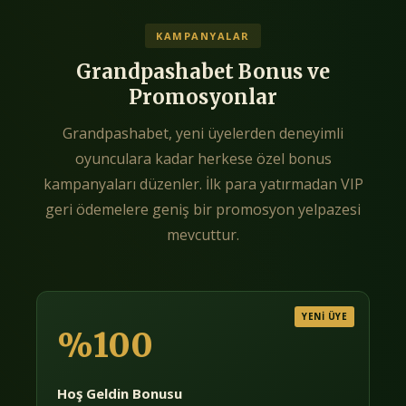
KAMPANYALAR
Grandpashabet Bonus ve
Promosyonlar
Grandpashabet, yeni üyelerden deneyimli
oyunculara kadar herkese özel bonus
kampanyaları düzenler. İlk para yatırmadan VIP
geri ödemelere geniş bir promosyon yelpazesi
mevcuttur.
YENİ ÜYE
%100
Hoş Geldin Bonusu