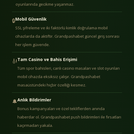
oyunlarında gecikme yaşanmaz.
Mobil Güvenlik
🔒
SSL şifreleme ve iki faktörlü kimlik doğrulama mobil
cihazlarda da aktiftir. Grandpashabet güncel giriş sonrası
her işlem güvende.
Tam Casino ve Bahis Erişimi
🎻
Tüm spor bahisleri, canlı casino masaları ve slot oyunları
mobil cihazda eksiksiz çalışır. Grandpashabet
masaüstündeki hiçbir özelliği kesmez.
Anlık Bildirimler
🔔
Bonus kampanyaları ve özel tekliflerden anında
haberdar ol. Grandpashabet push bildirimleri ile fırsatları
kaçırmadan yakala.