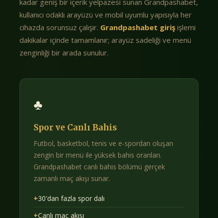
kadar geniş bir içerik yelpazesi sunan Grandpashabet,
kullanıcı odaklı arayüzü ve mobil uyumlu yapısıyla her
cihazda sorunsuz çalışır.
Grandpashabet giriş
işlemi
dakikalar içinde tamamlanır; arayüz sadeliği ve menü
zenginliği bir arada sunulur.
♣
Spor ve Canlı Bahis
Futbol, basketbol, tenis ve e-spordan oluşan
zengin bir menü ile yüksek bahis oranları.
Grandpashabet canlı bahis bölümü gerçek
zamanlı maç akışı sunar.
+
30'dan fazla spor dalı
+
Canlı maç akışı