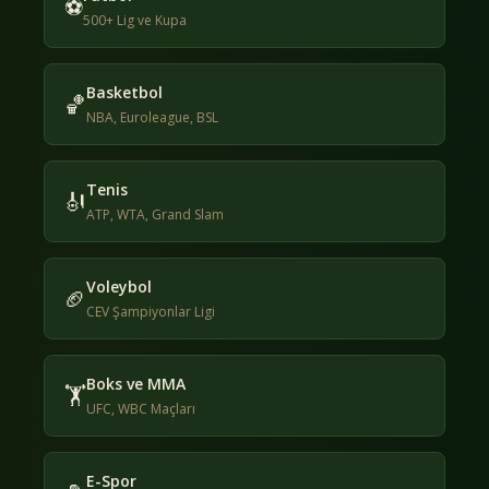
⚽
500+ Lig ve Kupa
Basketbol
🏀
NBA, Euroleague, BSL
Tenis
🎻
ATP, WTA, Grand Slam
Voleybol
🏈
CEV Şampiyonlar Ligi
Boks ve MMA
🏋
UFC, WBC Maçları
E-Spor