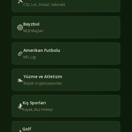
🎾
CS2, LoL, Dota2, Valorant
Beyzbol
🏐
MLB Maçları
Amerikan Futbolu
🏈
NFL Ligi
Yüzme ve Atletizm
🏊
Büyük Organizasyonlar
Kış Sporları
🏂
Kayak, Buz Hokeyi
Golf