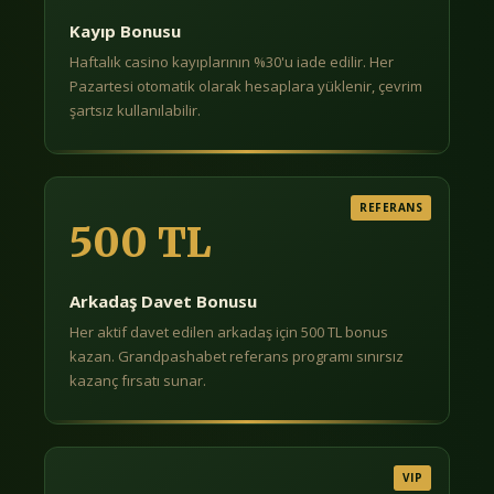
Kayıp Bonusu
Haftalık casino kayıplarının %30'u iade edilir. Her
Pazartesi otomatik olarak hesaplara yüklenir, çevrim
şartsız kullanılabilir.
REFERANS
500 TL
Arkadaş Davet Bonusu
Her aktif davet edilen arkadaş için 500 TL bonus
kazan. Grandpashabet referans programı sınırsız
kazanç fırsatı sunar.
VIP