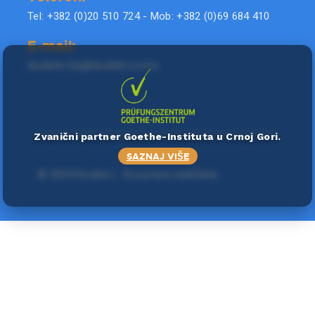
Tel: +382 (0)20 510 724 - Mob: +382 (0)69 684 410
E-mail:
doublel.city@doublel.co.me
Zvanični partner Goethe-Instituta u Crnoj Gori.
SAZNAJ VIŠE
©
2024 Double L
. Sva prava zadržana.