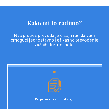
Kako mi to radimo?
Naš proces prevoda je dizajniran da vam
omogući jednostavno i efikasno prevođenje
važnih dokumenata.
01
01
Priprema dokumentacije
Prvi korak u našem procesu prevoda je priprema
dokumentacije. Korisnici jednostavno učitavaju svoje
dokumente na platformu Double L i odaberu vrstu
Priprema dokumentacije
dokumenta, kao i specifične zahtjeve za prevod.