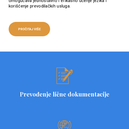
omogućava jednostavno i efikasno učenje jezika i
korišćenje prevodilačkih usluga.
PROČITAJ VIŠE
Prevođenje lične dokumentacije