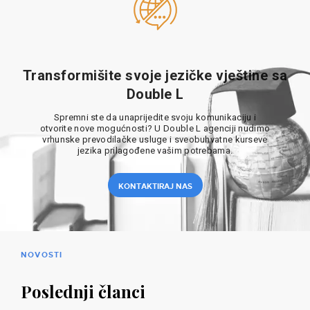
Transformišite svoje jezičke vještine sa
Double L
Spremni ste da unaprijedite svoju komunikaciju i
otvorite nove mogućnosti? U Double L agenciji nudimo
vrhunske prevodilačke usluge i sveobuhvatne kurseve
jezika prilagođene vašim potrebama.
KONTAKTIRAJ NAS
NOVOSTI
Poslednji članci