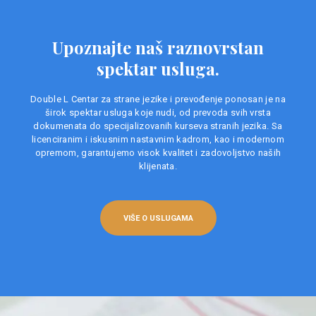
Upoznajte naš raznovrstan
spektar usluga.
Double L Centar za strane jezike i prevođenje ponosan je na
širok spektar usluga koje nudi, od prevoda svih vrsta
dokumenata do specijalizovanih kurseva stranih jezika. Sa
licenciranim i iskusnim nastavnim kadrom, kao i modernom
opremom, garantujemo visok kvalitet i zadovoljstvo naših
klijenata.
VIŠE O USLUGAMA