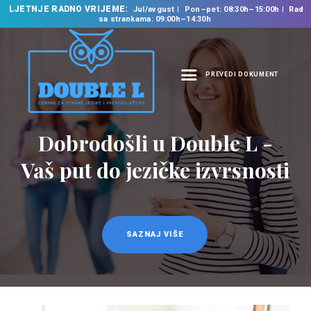
LJETNJE RADNO VRIJEME:
Jul/avgust
Pon–pet: 08:30h–15:00h
Rad
sa strankama: 09:00h–14:30h
PREVEDI DOKUMENT
NASLOVNA
O NAMA
Prevodilačke usluge
NAŠE USLUGE
na 35 jezika
ŠKOLA STRANIH
JEZIKA
PREVODILAČKI BIRO
KURSEVI
SAZNAJ VIŠE
NOVOSTI
KONTAKT