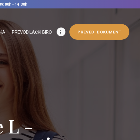
09:00h–14:30h
IKA
PREVODILAČKI BIRO
PREVEDI DOKUMENT
 L -