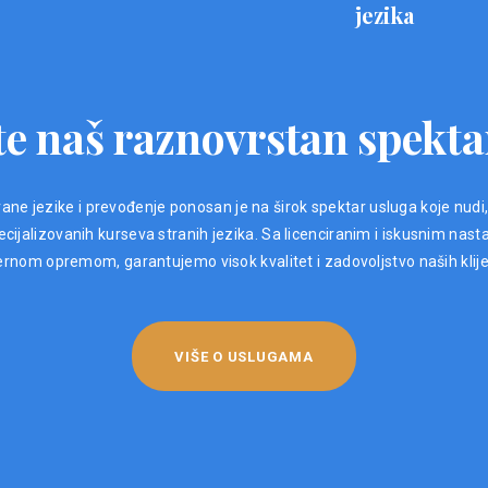
jezika
e naš raznovrstan spekta
ane jezike i prevođenje ponosan je na širok spektar usluga koje nudi
ijalizovanih kurseva stranih jezika. Sa licenciranim i iskusnim nast
nom opremom, garantujemo visok kvalitet i zadovoljstvo naših klij
VIŠE O USLUGAMA