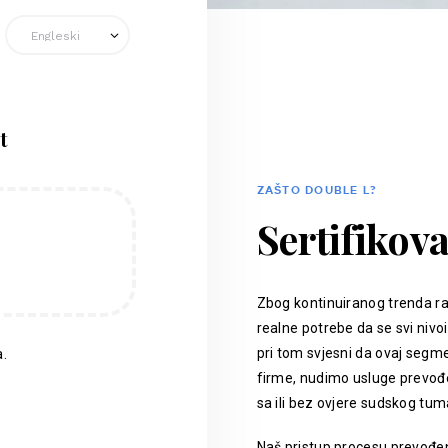
t
ZAŠTO DOUBLE L?
Sertifikov
Zbog kontinuiranog trenda ra
realne potrebe da se svi nivoi
pri tom svjesni da ovaj segm
.
firme, nudimo usluge prevođen
sa ili bez ovjere sudskog tum
Naš pristup procesu prevođenj