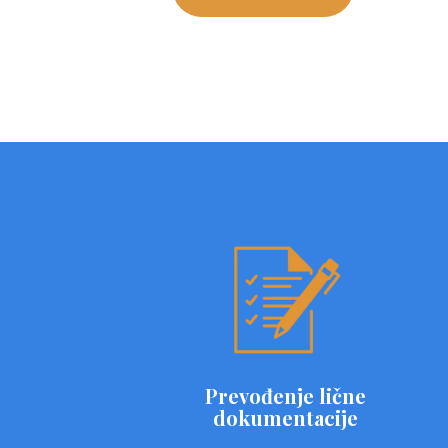
Prevođenje lične
dokumentacije