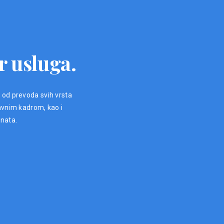
r usluga.
, od prevoda svih vrsta
avnim kadrom, kao i
enata.