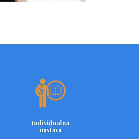
Individualna
nastava