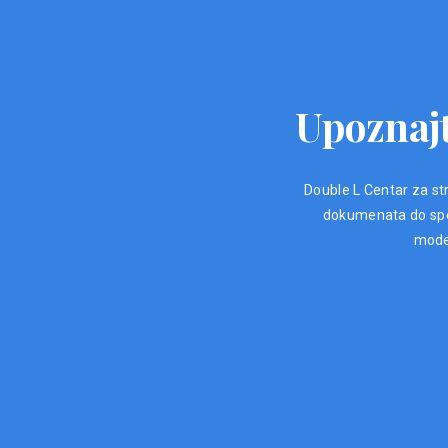
Upoznajt
Double L Centar za str
dokumenata do spec
moder