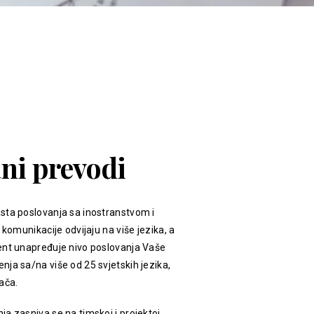
ani prevodi
sta poslovanja sa inostranstvom i
 komunikacije odvijaju na više jezika, a
ent unapređuje nivo poslovanja Vaše
ja sa/na više od 25 svjetskih jezika,
ača.
a zasniva se na timskoj i projektoj