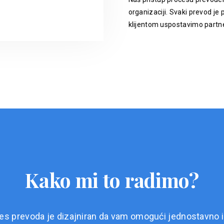
organizaciji. Svaki prevod je p
klijentom uspostavimo partne
Kako mi to radimo?
es prevoda je dizajniran da vam omogući jednostavno i