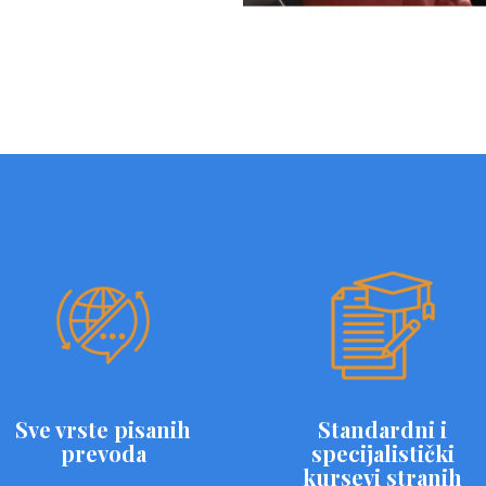
Sve vrste pisanih
Standardni i
prevoda
specijalistički
kursevi stranih