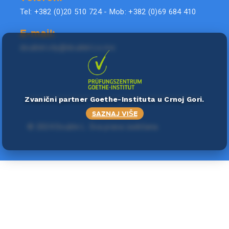
Tel: +382 (0)20 510 724 - Mob: +382 (0)69 684 410
E-mail:
doublel.city@doublel.co.me
Zvanični partner Goethe-Instituta u Crnoj Gori.
SAZNAJ VIŠE
©
2024 Double L
. Sva prava zadržana.