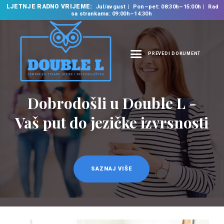
LJETNJE RADNO VRIJEME:
Jul/avgust
Pon–pet: 08:30h–15:00h
Rad
sa strankama: 09:00h–14:30h
PREVEDI DOKUMENT
NASLOVNA
O NAMA
Dobrodošli u Double L -
Prevodilačke usluge
NAŠE USLUGE
na 35 jezika
Vaš put do jezičke izvrsnosti
ŠKOLA STRANIH
JEZIKA
PREVODILAČKI BIRO
KURSEVI
SAZNAJ VIŠE
SAZNAJ VIŠE
NOVOSTI
KONTAKT