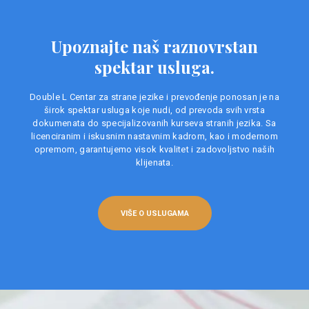
Upoznajte naš raznovrstan
spektar usluga.
Double L Centar za strane jezike i prevođenje ponosan je na
širok spektar usluga koje nudi, od prevoda svih vrsta
dokumenata do specijalizovanih kurseva stranih jezika. Sa
licenciranim i iskusnim nastavnim kadrom, kao i modernom
opremom, garantujemo visok kvalitet i zadovoljstvo naših
klijenata.
VIŠE O USLUGAMA