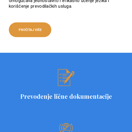
omogućava jednostavno i efikasno učenje jezika i
korišćenje prevodilačkih usluga.
PROČITAJ VIŠE
Prevođenje lične dokumentacije