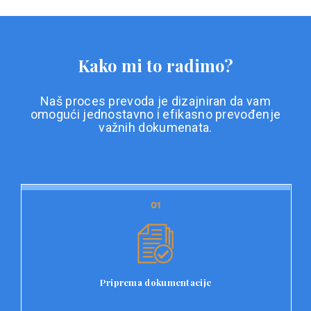
Kako mi to radimo?
Naš proces prevoda je dizajniran da vam
omogući jednostavno i efikasno prevođenje
važnih dokumenata.
01
01
Priprema dokumentacije
Prvi korak u našem procesu prevoda je priprema
dokumentacije. Korisnici jednostavno učitavaju svoje
dokumente na platformu Double L i odaberu vrstu
Priprema dokumentacije
dokumenta, kao i specifične zahtjeve za prevod.