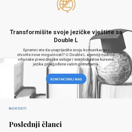
Transformišite svoje jezičke vještine sa
Double L
Spremni ste da unaprijedite svoju komunikaciju i
otvorite nove mogućnosti? U Double L agenciji nudimo
vrhunske prevodilačke usluge i sveobuhvatne kurseve
jezika prilagođene vašim potrebama.
KONTAKTIRAJ NAS
NOVOSTI
Poslednji članci