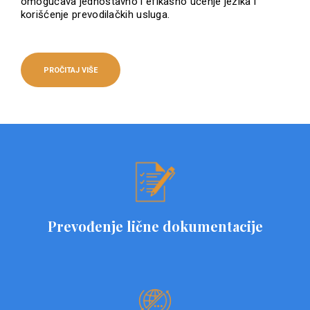
omogućava jednostavno i efikasno učenje jezika i
korišćenje prevodilačkih usluga.
PROČITAJ VIŠE
Prevođenje lične dokumentacije