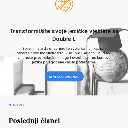
Transformišite svoje jezičke vještine sa
Double L
Spremni ste da unaprijedite svoju komunikaciju i
otvorite nove mogućnosti? U Double L agenciji nudimo
vrhunske prevodilačke usluge i sveobuhvatne kurseve
jezika prilagođene vašim potrebama.
KONTAKTIRAJ NAS
NOVOSTI
Poslednji članci