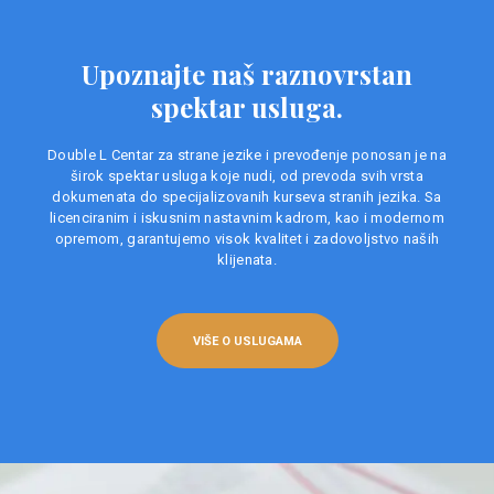
Upoznajte naš raznovrstan
spektar usluga.
Double L Centar za strane jezike i prevođenje ponosan je na
širok spektar usluga koje nudi, od prevoda svih vrsta
dokumenata do specijalizovanih kurseva stranih jezika. Sa
licenciranim i iskusnim nastavnim kadrom, kao i modernom
opremom, garantujemo visok kvalitet i zadovoljstvo naših
klijenata.
VIŠE O USLUGAMA