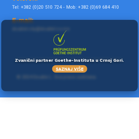
Tel: +382 (0)20 510 724 - Mob: +382 (0)69 684 410
E-mail:
doublel.city@doublel.co.me
Zvanični partner Goethe-Instituta u Crnoj Gori.
SAZNAJ VIŠE
©
2024 Double L
. Sva prava zadržana.