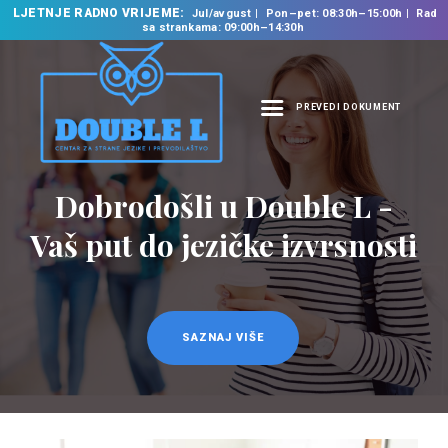
LJETNJE RADNO VRIJEME:
Jul/avgust
Pon–pet: 08:30h–15:00h
Rad
sa strankama: 09:00h–14:30h
PREVEDI DOKUMENT
NASLOVNA
O NAMA
Dobrodošli u Double L -
NAŠE USLUGE
Vaš put do jezičke izvrsnosti
ŠKOLA STRANIH
JEZIKA
PREVODILAČKI BIRO
KURSEVI
SAZNAJ VIŠE
NOVOSTI
KONTAKT