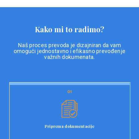
Kako mi to radimo?
Naš proces prevoda je dizajniran da vam
omogući jednostavno i efikasno prevođenje
važnih dokumenata.
01
01
Priprema dokumentacije
Prvi korak u našem procesu prevoda je priprema
dokumentacije. Korisnici jednostavno učitavaju svoje
dokumente na platformu Double L i odaberu vrstu
Priprema dokumentacije
dokumenta, kao i specifične zahtjeve za prevod.