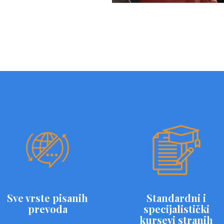
Sve vrste pisanih
Standardni i
prevoda
specijalistički
kursevi stranih