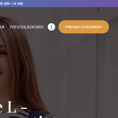
09:00h–14:30h
IKA
PREVODILAČKI BIRO
PREVEDI DOKUMENT
 L -