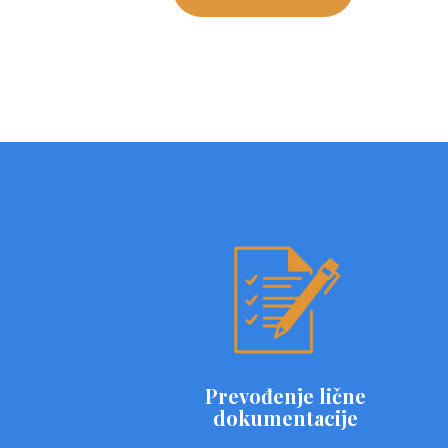
Prevođenje lične
dokumentacije