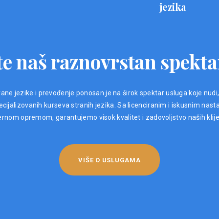
jezika
e naš raznovrstan spekta
ane jezike i prevođenje ponosan je na širok spektar usluga koje nudi
ijalizovanih kurseva stranih jezika. Sa licenciranim i iskusnim nast
nom opremom, garantujemo visok kvalitet i zadovoljstvo naših klij
VIŠE O USLUGAMA