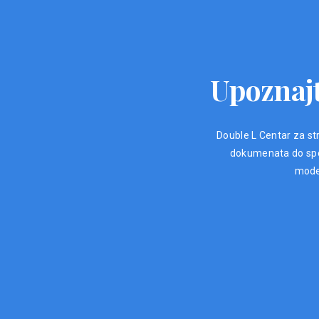
Upoznajt
Double L Centar za str
dokumenata do spec
moder