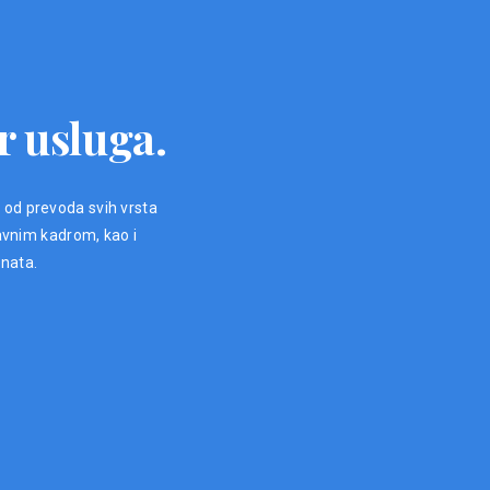
r usluga.
, od prevoda svih vrsta
avnim kadrom, kao i
enata.