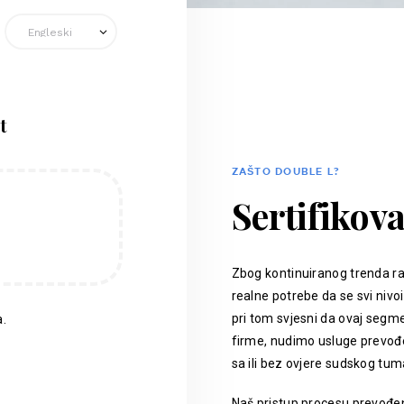
t
ZAŠTO DOUBLE L?
Sertifikov
Zbog kontinuiranog trenda ra
realne potrebe da se svi nivoi
pri tom svjesni da ovaj segm
.
firme, nudimo usluge prevođen
sa ili bez ovjere sudskog tum
Naš pristup procesu prevođenj