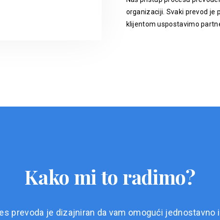
organizaciji. Svaki prevod je p
klijentom uspostavimo partne
Kako mi to radimo?
es prevoda je dizajniran da vam omogući jednostavno i