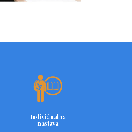
Individualna
nastava