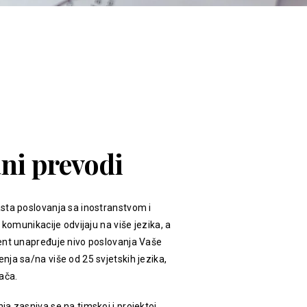
ani prevodi
sta poslovanja sa inostranstvom i
 komunikacije odvijaju na više jezika, a
ent unapređuje nivo poslovanja Vaše
ja sa/na više od 25 svjetskih jezika,
ača.
a zasniva se na timskoj i projektoj