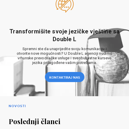
Transformišite svoje jezičke vještine sa
Double L
Spremni ste da unaprijedite svoju komunikaciju i
otvorite nove mogućnosti? U Double L agenciji nudimo
vrhunske prevodilačke usluge i sveobuhvatne kurseve
jezika prilagođene vašim potrebama.
KONTAKTIRAJ NAS
NOVOSTI
Poslednji članci