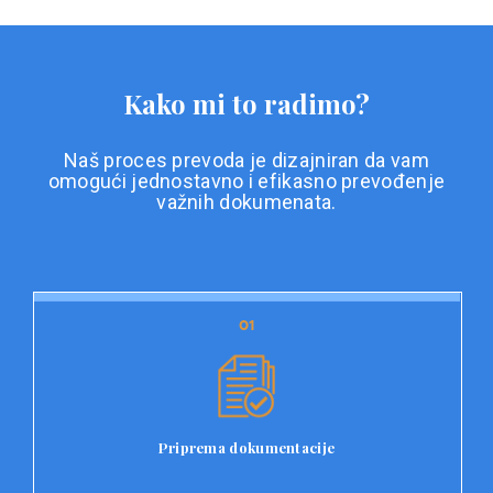
Kako mi to radimo?
Naš proces prevoda je dizajniran da vam
omogući jednostavno i efikasno prevođenje
važnih dokumenata.
01
01
Priprema dokumentacije
Prvi korak u našem procesu prevoda je priprema
dokumentacije. Korisnici jednostavno učitavaju svoje
dokumente na platformu Double L i odaberu vrstu
Priprema dokumentacije
dokumenta, kao i specifične zahtjeve za prevod.