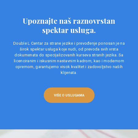
Upoznajte naš raznovrstan
spektar usluga.
Double L Centar za strane jezike i prevođenje ponosan je na
širok spektar usluga koje nudi, od prevoda svih vrsta
dokumenata do specijalizovanih kurseva stranih jezika. Sa
licenciranim i iskusnim nastavnim kadrom, kao i modernom
opremom, garantujemo visok kvalitet i zadovoljstvo naših
klijenata.
VIŠE O USLUGAMA