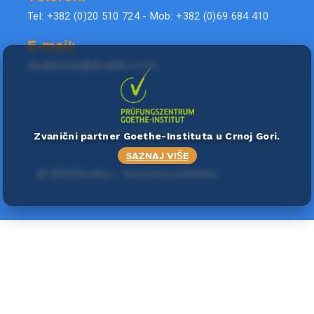
Tel: +382 (0)20 510 724 - Mob: +382 (0)69 684 410
E-mail:
doublel.city@doublel.co.me
Zvanični partner Goethe-Instituta u Crnoj Gori.
SAZNAJ VIŠE
©
2024 Double L
. Sva prava zadržana.