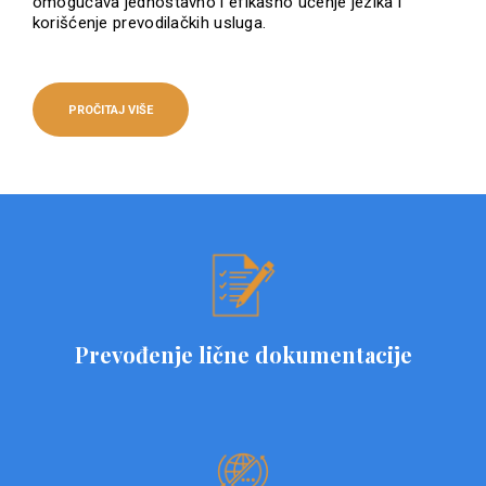
omogućava jednostavno i efikasno učenje jezika i
korišćenje prevodilačkih usluga.
PROČITAJ VIŠE
Prevođenje lične dokumentacije