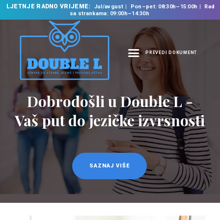
LJETNJE RADNO VRIJEME:
Jul/avgust
Pon–pet: 08:30h–15:00h
Rad
sa strankama: 09:00h–14:30h
PREVEDI DOKUMENT
NASLOVNA
O NAMA
Dobrodošli u Double L -
NAŠE USLUGE
Vaš put do jezičke izvrsnosti
ŠKOLA STRANIH
JEZIKA
PREVODILAČKI BIRO
KURSEVI
SAZNAJ VIŠE
NOVOSTI
KONTAKT