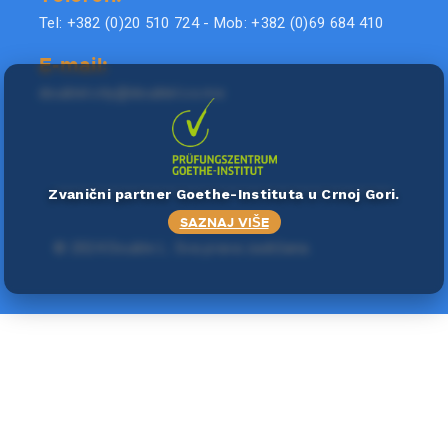
Tel: +382 (0)20 510 724 - Mob: +382 (0)69 684 410
E-mail:
doublel.city@doublel.co.me
Zvanični partner Goethe-Instituta u Crnoj Gori.
SAZNAJ VIŠE
©
2024 Double L
. Sva prava zadržana.