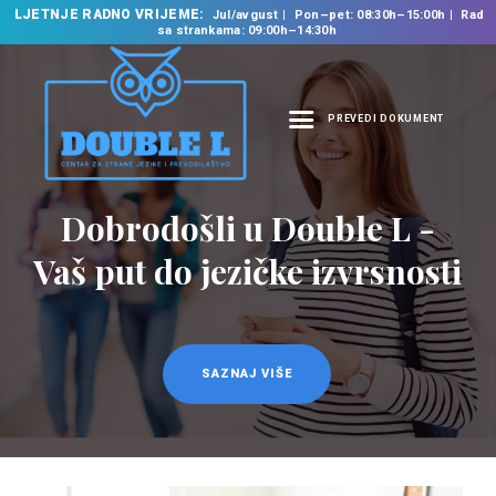
LJETNJE RADNO VRIJEME:
Jul/avgust
Pon–pet: 08:30h–15:00h
Rad
sa strankama: 09:00h–14:30h
PREVEDI DOKUMENT
NASLOVNA
O NAMA
Dobrodošli u Double L -
NAŠE USLUGE
Vaš put do jezičke izvrsnosti
ŠKOLA STRANIH
JEZIKA
PREVODILAČKI BIRO
KURSEVI
SAZNAJ VIŠE
NOVOSTI
KONTAKT