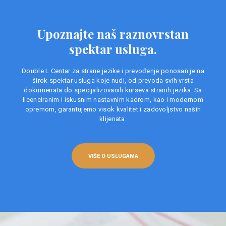
Upoznajte naš raznovrstan
spektar usluga.
Double L Centar za strane jezike i prevođenje ponosan je na
širok spektar usluga koje nudi, od prevoda svih vrsta
dokumenata do specijalizovanih kurseva stranih jezika. Sa
licenciranim i iskusnim nastavnim kadrom, kao i modernom
opremom, garantujemo visok kvalitet i zadovoljstvo naših
klijenata.
VIŠE O USLUGAMA