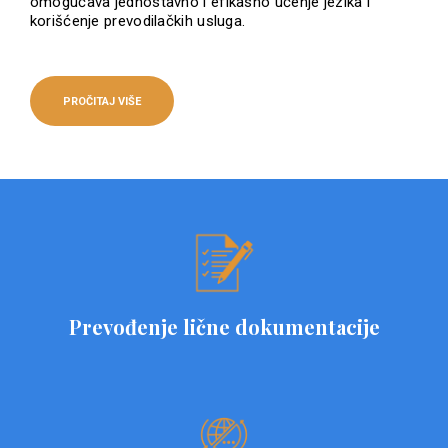
omogućava jednostavno i efikasno učenje jezika i
korišćenje prevodilačkih usluga.
PROČITAJ VIŠE
Prevođenje lične dokumentacije