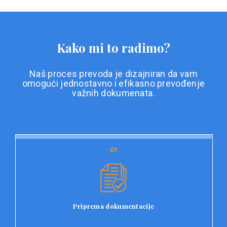
Kako mi to radimo?
Naš proces prevoda je dizajniran da vam
omogući jednostavno i efikasno prevođenje
važnih dokumenata.
01
01
Priprema dokumentacije
Prvi korak u našem procesu prevoda je priprema
dokumentacije. Korisnici jednostavno učitavaju svoje
dokumente na platformu Double L i odaberu vrstu
Priprema dokumentacije
dokumenta, kao i specifične zahtjeve za prevod.