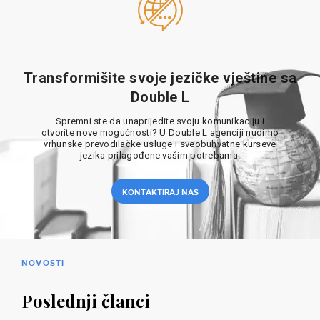
Transformišite svoje jezičke vještine sa
Double L
Spremni ste da unaprijedite svoju komunikaciju i
otvorite nove mogućnosti? U Double L agenciji nudimo
vrhunske prevodilačke usluge i sveobuhvatne kurseve
jezika prilagođene vašim potrebama.
KONTAKTIRAJ NAS
NOVOSTI
Poslednji članci