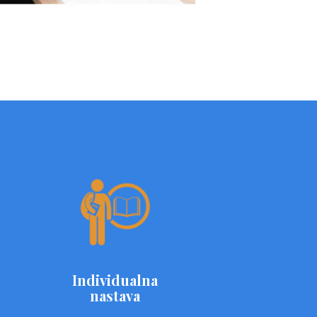
Individualna
nastava