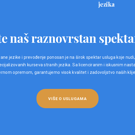
jezika
e naš raznovrstan spekta
ane jezike i prevođenje ponosan je na širok spektar usluga koje nudi
ijalizovanih kurseva stranih jezika. Sa licenciranim i iskusnim nast
nom opremom, garantujemo visok kvalitet i zadovoljstvo naših klij
VIŠE O USLUGAMA