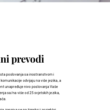
ani prevodi
sta poslovanja sa inostranstvom i
 komunikacije odvijaju na više jezika, a
ent unapređuje nivo poslovanja Vaše
ja sa/na više od 25 svjetskih jezika,
ača.
a zasniva se na timskoj i projektoj