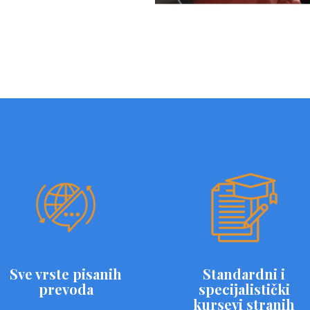
Sve vrste pisanih
Standardni i
prevoda
specijalistički
kursevi stranih