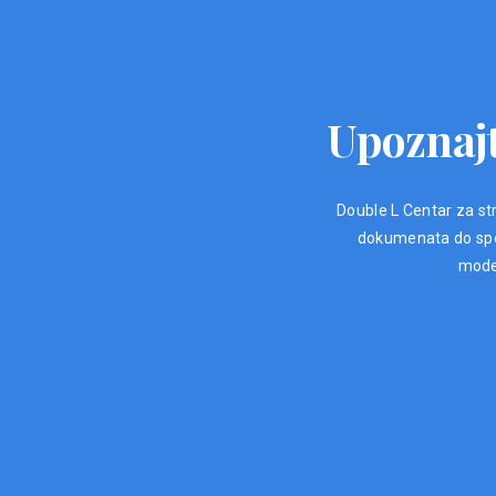
Upoznajt
Double L Centar za str
dokumenata do spec
moder