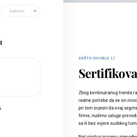
t
ZAŠTO DOUBLE L?
Sertifikov
Zbog kontinuiranog trenda ra
realne potrebe da se svi nivoi
pri tom svjesni da ovaj segm
.
firme, nudimo usluge prevođen
sa ili bez ovjere sudskog tum
Naš pristup procesu prevođenj