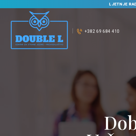
LJETNJE RA
+382 69 684 410
P