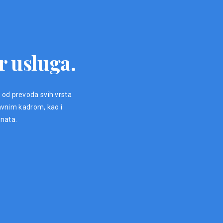
r usluga.
, od prevoda svih vrsta
avnim kadrom, kao i
enata.