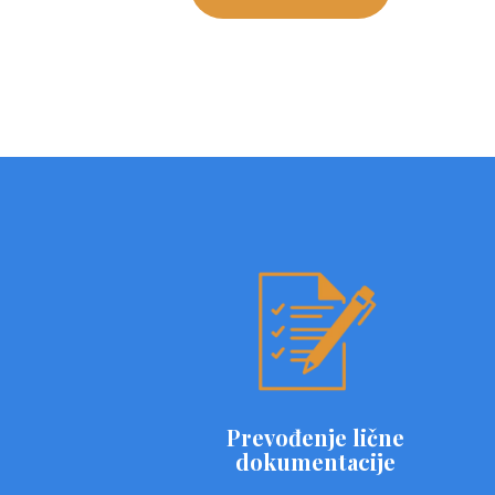
Prevođenje lične
dokumentacije