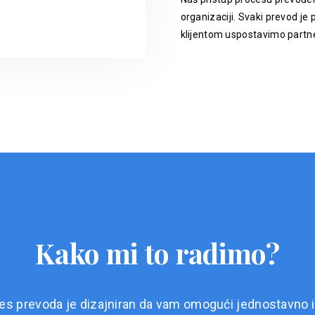
organizaciji. Svaki prevod je p
klijentom uspostavimo partne
Kako mi to radimo?
es prevoda je dizajniran da vam omogući jednostavno i