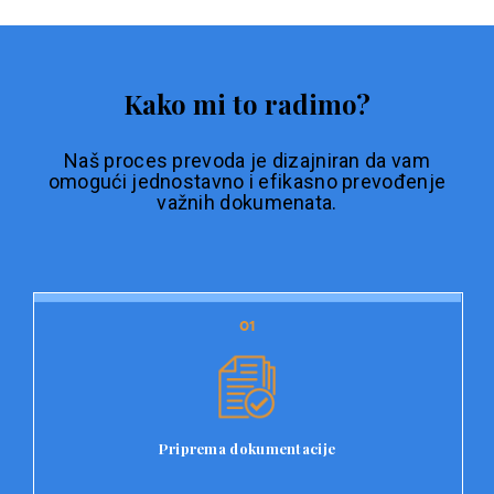
Kako mi to radimo?
Naš proces prevoda je dizajniran da vam
omogući jednostavno i efikasno prevođenje
važnih dokumenata.
01
01
Priprema dokumentacije
Prvi korak u našem procesu prevoda je priprema
dokumentacije. Korisnici jednostavno učitavaju svoje
dokumente na platformu Double L i odaberu vrstu
Priprema dokumentacije
dokumenta, kao i specifične zahtjeve za prevod.