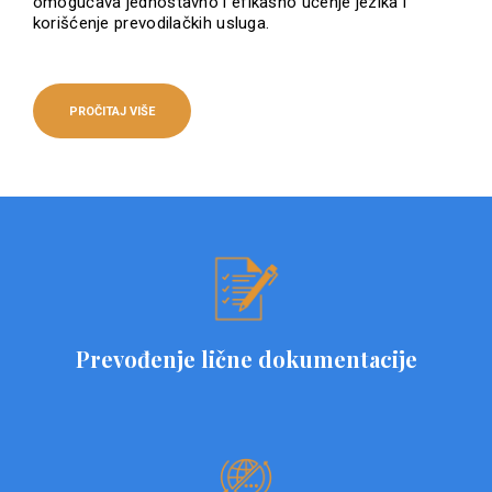
omogućava jednostavno i efikasno učenje jezika i
korišćenje prevodilačkih usluga.
PROČITAJ VIŠE
Prevođenje lične dokumentacije