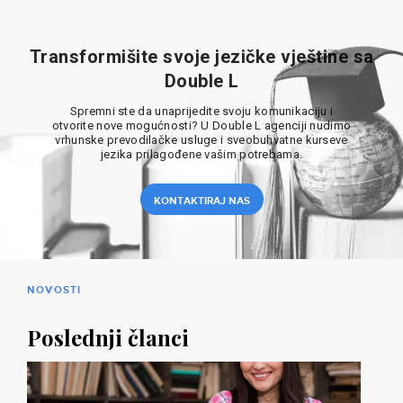
Transformišite svoje jezičke vještine sa
Double L
Spremni ste da unaprijedite svoju komunikaciju i
otvorite nove mogućnosti? U Double L agenciji nudimo
vrhunske prevodilačke usluge i sveobuhvatne kurseve
jezika prilagođene vašim potrebama.
KONTAKTIRAJ NAS
NOVOSTI
Poslednji članci