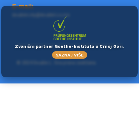
E-mail:
doublel.city@doublel.co.me
Zvanični partner Goethe-Instituta u Crnoj Gori.
SAZNAJ VIŠE
©
2024 Double L
. Sva prava zadržana.