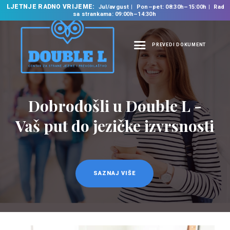
LJETNJE RADNO VRIJEME:
Jul/avgust
Pon–pet: 08:30h–15:00h
Rad
sa strankama: 09:00h–14:30h
PREVEDI DOKUMENT
NASLOVNA
O NAMA
Prevodilačke usluge
NAŠE USLUGE
na 35 jezika
ŠKOLA STRANIH
JEZIKA
PREVODILAČKI BIRO
KURSEVI
SAZNAJ VIŠE
NOVOSTI
KONTAKT