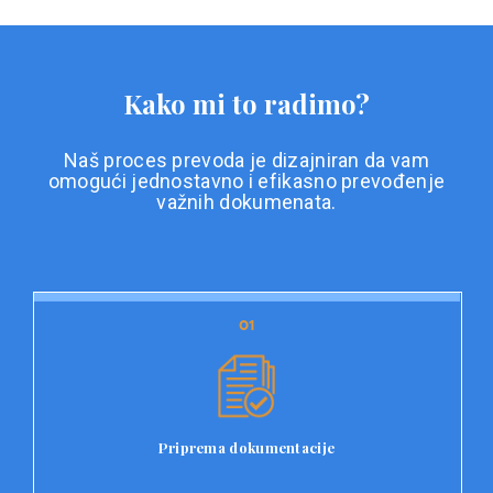
Kako mi to radimo?
Naš proces prevoda je dizajniran da vam
omogući jednostavno i efikasno prevođenje
važnih dokumenata.
01
01
Priprema dokumentacije
Prvi korak u našem procesu prevoda je priprema
dokumentacije. Korisnici jednostavno učitavaju svoje
dokumente na platformu Double L i odaberu vrstu
Priprema dokumentacije
dokumenta, kao i specifične zahtjeve za prevod.