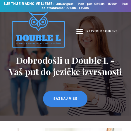
LJETNJE RADNO VRIJEME:
Jul/avgust
Pon–pet: 08:30h–15:00h
Rad
sa strankama: 09:00h–14:30h
PREVEDI DOKUMENT
NASLOVNA
O NAMA
Dobrodošli u Double L -
NAŠE USLUGE
Vaš put do jezičke izvrsnosti
ŠKOLA STRANIH
JEZIKA
PREVODILAČKI BIRO
KURSEVI
SAZNAJ VIŠE
NOVOSTI
KONTAKT