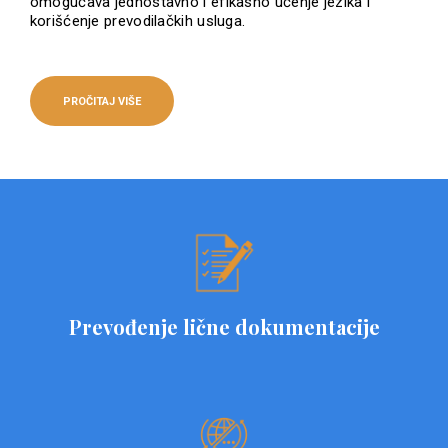
omogućava jednostavno i efikasno učenje jezika i
korišćenje prevodilačkih usluga.
PROČITAJ VIŠE
Prevođenje lične dokumentacije