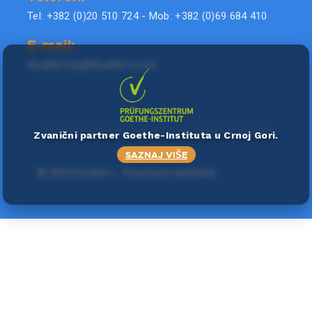
Tel: +382 (0)20 510 724 - Mob: +382 (0)69 684 410
E-mail:
doublel.city@doublel.co.me
Zvanični partner Goethe-Instituta u Crnoj Gori.
SAZNAJ VIŠE
©
2024 Double L
. Sva prava zadržana.