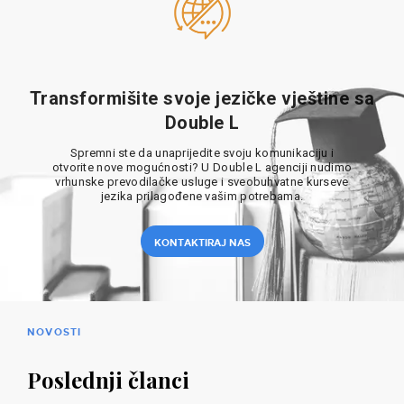
Transformišite svoje jezičke vještine sa
Double L
Spremni ste da unaprijedite svoju komunikaciju i
otvorite nove mogućnosti? U Double L agenciji nudimo
vrhunske prevodilačke usluge i sveobuhvatne kurseve
jezika prilagođene vašim potrebama.
KONTAKTIRAJ NAS
NOVOSTI
Poslednji članci