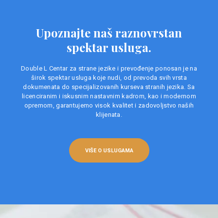
Upoznajte naš raznovrstan
spektar usluga.
Double L Centar za strane jezike i prevođenje ponosan je na
širok spektar usluga koje nudi, od prevoda svih vrsta
dokumenata do specijalizovanih kurseva stranih jezika. Sa
licenciranim i iskusnim nastavnim kadrom, kao i modernom
opremom, garantujemo visok kvalitet i zadovoljstvo naših
klijenata.
VIŠE O USLUGAMA