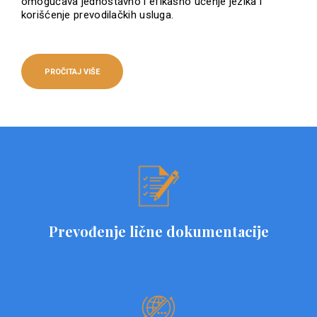
omogućava jednostavno i efikasno učenje jezika i
korišćenje prevodilačkih usluga.
PROČITAJ VIŠE
Prevođenje lične dokumentacije