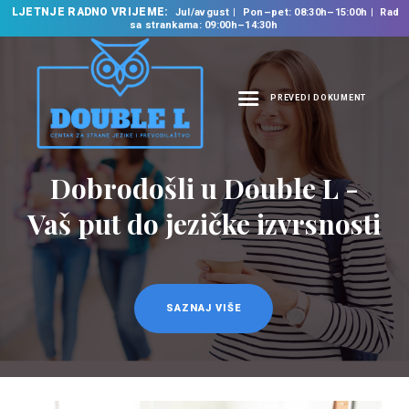
LJETNJE RADNO VRIJEME:
Jul/avgust
Pon–pet: 08:30h–15:00h
Rad
sa strankama: 09:00h–14:30h
PREVEDI DOKUMENT
NASLOVNA
O NAMA
Dobrodošli u Double L -
NAŠE USLUGE
Vaš put do jezičke izvrsnosti
ŠKOLA STRANIH
JEZIKA
PREVODILAČKI BIRO
KURSEVI
SAZNAJ VIŠE
NOVOSTI
KONTAKT