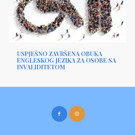
USPJEŠNO ZAVRŠENA OBUKA
ENGLESKOG JEZIKA ZA OSOBE SA
INVALIDITETOM