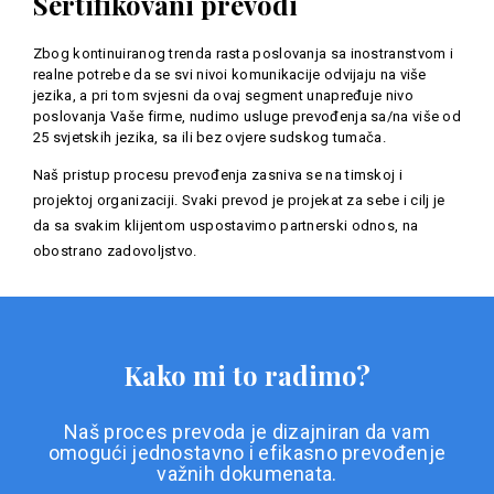
Sertifikovani prevodi
Zbog kontinuiranog trenda rasta poslovanja sa inostranstvom i
realne potrebe da se svi nivoi komunikacije odvijaju na više
jezika, a pri tom svjesni da ovaj segment unapređuje nivo
poslovanja Vaše firme, nudimo usluge prevođenja sa/na više od
25 svjetskih jezika, sa ili bez ovjere sudskog tumača.
Naš pristup procesu prevođenja zasniva se na timskoj i
projektoj organizaciji. Svaki prevod je projekat za sebe i cilj je
da sa svakim klijentom uspostavimo partnerski odnos, na
obostrano zadovoljstvo.
Kako mi to radimo?
Naš proces prevoda je dizajniran da vam
omogući jednostavno i efikasno prevođenje
važnih dokumenata.