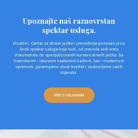
Upoznajte naš raznovrstan
spektar usluga.
Double L Centar za strane jezike i prevođenje ponosan je na
širok spektar usluga koje nudi, od prevoda svih vrsta
dokumenata do specijalizovanih kurseva stranih jezika. Sa
licenciranim i iskusnim nastavnim kadrom, kao i modernom
opremom, garantujemo visok kvalitet i zadovoljstvo naših
klijenata.
VIŠE O USLUGAMA