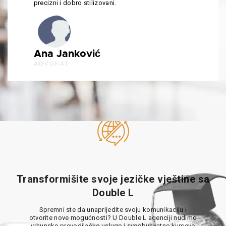
precizni i dobro stilizovani.
Ana Janković
ADVOKAT
Transformišite svoje jezičke vještine sa
Double L
Spremni ste da unaprijedite svoju komunikaciju i
otvorite nove mogućnosti? U Double L agenciji nudimo
vrhunske prevodilačke usluge i sveobuhvatne kurseve