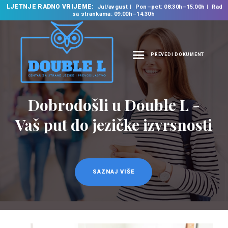
LJETNJE RADNO VRIJEME:
Jul/avgust
Pon–pet: 08:30h–15:00h
Rad
sa strankama: 09:00h–14:30h
PREVEDI DOKUMENT
NASLOVNA
O NAMA
Dobrodošli u Double L -
NAŠE USLUGE
Vaš put do jezičke izvrsnosti
ŠKOLA STRANIH
JEZIKA
PREVODILAČKI BIRO
KURSEVI
SAZNAJ VIŠE
NOVOSTI
KONTAKT