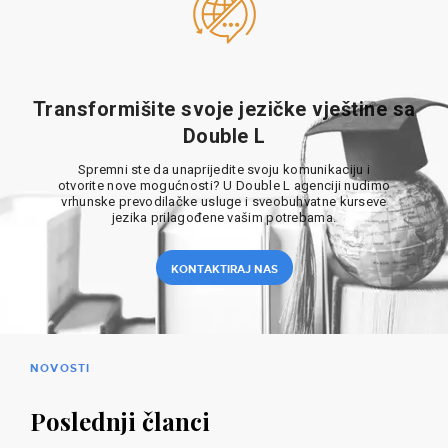
Transformišite svoje jezičke vještine sa
Double L
Spremni ste da unaprijedite svoju komunikaciju i
otvorite nove mogućnosti? U Double L agenciji nudimo
vrhunske prevodilačke usluge i sveobuhvatne kurseve
jezika prilagođene vašim potrebama.
KONTAKTIRAJ NAS
NOVOSTI
Poslednji članci