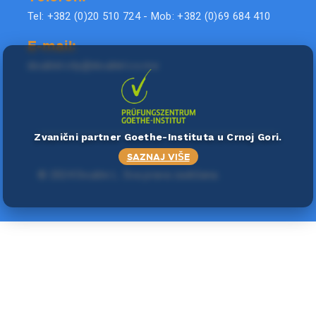
Tel: +382 (0)20 510 724 - Mob: +382 (0)69 684 410
E-mail:
doublel.city@doublel.co.me
Zvanični partner Goethe-Instituta u Crnoj Gori.
SAZNAJ VIŠE
©
2024 Double L
. Sva prava zadržana.