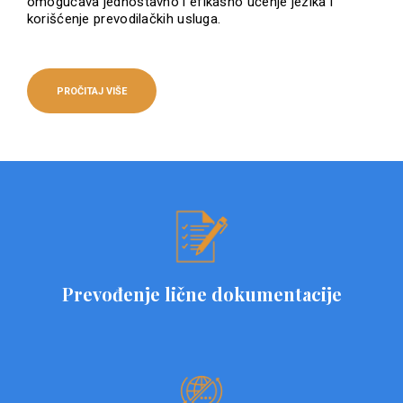
omogućava jednostavno i efikasno učenje jezika i
korišćenje prevodilačkih usluga.
PROČITAJ VIŠE
Prevođenje lične dokumentacije