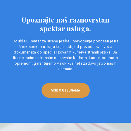
Upoznajte naš raznovrstan
spektar usluga.
Double L Centar za strane jezike i prevođenje ponosan je na
širok spektar usluga koje nudi, od prevoda svih vrsta
dokumenata do specijalizovanih kurseva stranih jezika. Sa
licenciranim i iskusnim nastavnim kadrom, kao i modernom
opremom, garantujemo visok kvalitet i zadovoljstvo naših
klijenata.
VIŠE O USLUGAMA