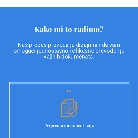
Kako mi to radimo?
Naš proces prevoda je dizajniran da vam
omogući jednostavno i efikasno prevođenje
važnih dokumenata.
01
01
Priprema dokumentacije
Prvi korak u našem procesu prevoda je priprema
dokumentacije. Korisnici jednostavno učitavaju svoje
dokumente na platformu Double L i odaberu vrstu
Priprema dokumentacije
dokumenta, kao i specifične zahtjeve za prevod.