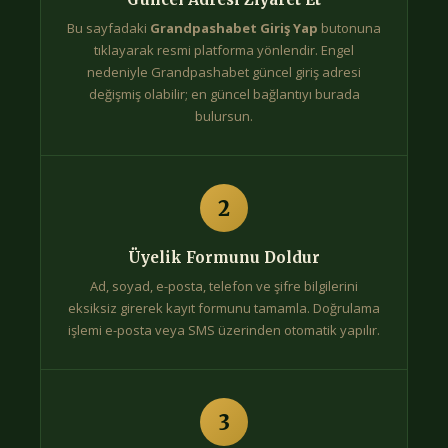
Bu sayfadaki
Grandpashabet Giriş Yap
butonuna
tıklayarak resmi platforma yönlendir. Engel
nedeniyle Grandpashabet güncel giriş adresi
değişmiş olabilir; en güncel bağlantıyı burada
bulursun.
2
Üyelik Formunu Doldur
Ad, soyad, e-posta, telefon ve şifre bilgilerini
eksiksiz girerek kayıt formunu tamamla. Doğrulama
işlemi e-posta veya SMS üzerinden otomatik yapılır.
3