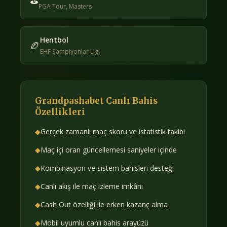
⛳
PGA Tour, Masters
Hentbol
🏉
EHF Şampiyonlar Ligi
Grandpashabet Canlı Bahis
Özellikleri
◆
Gerçek zamanlı maç skoru ve istatistik takibi
◆
Maç içi oran güncellemesi saniyeler içinde
◆
Kombinasyon ve sistem bahisleri desteği
◆
Canlı akış ile maç izleme imkânı
◆
Cash Out özelliği ile erken kazanç alma
◆
Mobil uyumlu canlı bahis arayüzü