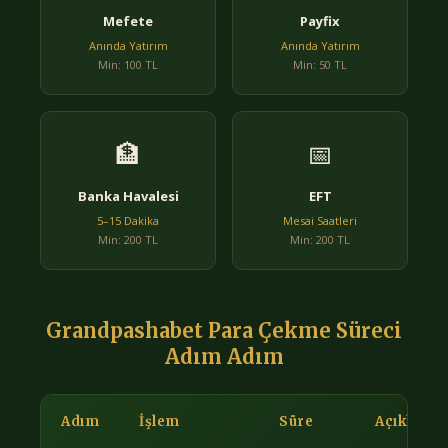
Mefete
Payfix
Anında Yatırım
Anında Yatırım
Min: 100 TL
Min: 50 TL
🏦
📅
Banka Havalesi
EFT
5–15 Dakika
Mesai Saatleri
Min: 200 TL
Min: 200 TL
Grandpashabet Para Çekme Süreci
Adım Adım
Adım
İşlem
Süre
Açıklama