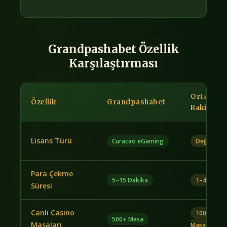
Grandpashabet Özellik
Karşılaştırması
Ortalama
Özellik
Grandpashabet
Rakip
Lisans Türü
Curacao eGaming
Değişken
Para Çekme
5–15 Dakika
1–48 Saat
Süresi
Canlı Casino
100–300
500+ Masa
Masaları
Masa