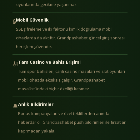
oyunlarında gecikme yaşanmaz.
Mobil Güvenlik
🔒
SSL şifreleme ve iki faktörlü kimlik doğrulama mobil
cihazlarda da aktiftir. Grandpashabet güncel giriş sonrası
her işlem güvende.
Tam Casino ve Bahis Erişimi
🎻
Tüm spor bahisleri, canlı casino masaları ve slot oyunları
mobil cihazda eksiksiz çalışır. Grandpashabet
masaüstündeki hiçbir özelliği kesmez.
Anlık Bildirimler
🔔
Bonus kampanyaları ve özel tekliflerden anında
haberdar ol. Grandpashabet push bildirimleri ile fırsatları
kaçırmadan yakala.