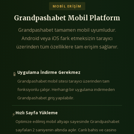
MOBIL ERIŞIM
Grandpashabet Mobil Platform
Grandpashabet tamamen mobil uyumludur.
Android veya iOS fark etmeksizin tarayıcı
üzerinden tüm özelliklere tam erişim sağlanır.
Uygulama İndirme Gerekmez
📱
Grandpashabet mobil sitesi tarayıcı üzerinden tam
fonksiyonlu çalışır. Herhangi bir uygulama indirmeden
Grandpashabet giriş yapılabilir.
Hızlı Sayfa Yükleme
⚡
Optimize edilmiş mobil altyapı sayesinde Grandpashabet
sayfaları 2 saniyenin altında açılır. Canlı bahis ve casino