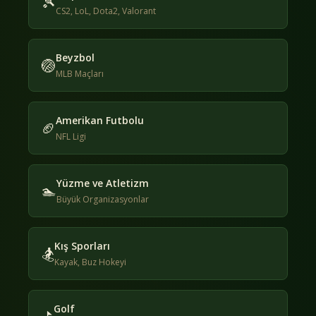
🎾
CS2, LoL, Dota2, Valorant
Beyzbol
🏐
MLB Maçları
Amerikan Futbolu
🏈
NFL Ligi
Yüzme ve Atletizm
🏊
Büyük Organizasyonlar
Kış Sporları
🏂
Kayak, Buz Hokeyi
Golf