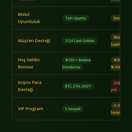
Mobil
Tam Uyumlu
Kısmi
Uyumluluk
Mesai
Müşteri Desteği
7/24 Canlı Sohbet
Saatleri
Hoş Geldin
%100 + Bedava
%50–
Bonusu
Döndürme
%100
Kripto Para
Çoğunda
BTC, ETH, USDT
Desteği
yok
2–3
VIP Program
5 Seviyeli
Seviyeli