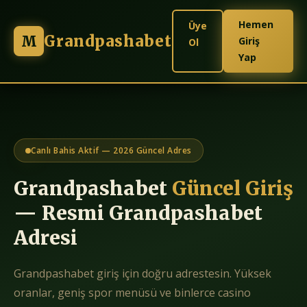
Hemen
Üye
Grandpashabet
M
Giriş
Ol
Yap
Canlı Bahis Aktif — 2026 Güncel Adres
Grandpashabet
Güncel Giriş
— Resmi Grandpashabet
Adresi
Grandpashabet giriş için doğru adrestesin. Yüksek
oranlar, geniş spor menüsü ve binlerce casino