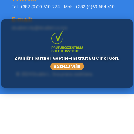
Tel: +382 (0)20 510 724 - Mob: +382 (0)69 684 410
E-mail:
doublel.city@doublel.co.me
Zvanični partner Goethe-Instituta u Crnoj Gori.
SAZNAJ VIŠE
©
2024 Double L
. Sva prava zadržana.