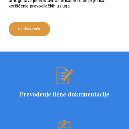
omogućava jednostavno i efikasno učenje jezika i
korišćenje prevodilačkih usluga.
PROČITAJ VIŠE
Prevođenje lične dokumentacije