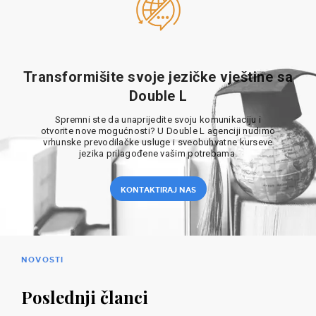
Transformišite svoje jezičke vještine sa
Double L
Spremni ste da unaprijedite svoju komunikaciju i
otvorite nove mogućnosti? U Double L agenciji nudimo
vrhunske prevodilačke usluge i sveobuhvatne kurseve
jezika prilagođene vašim potrebama.
KONTAKTIRAJ NAS
NOVOSTI
Poslednji članci