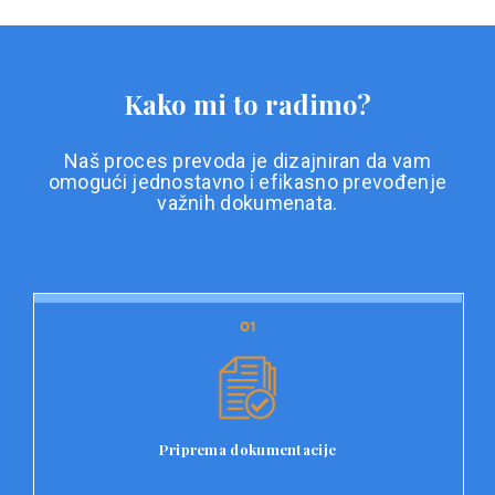
Kako mi to radimo?
Naš proces prevoda je dizajniran da vam
omogući jednostavno i efikasno prevođenje
važnih dokumenata.
01
01
Priprema dokumentacije
Prvi korak u našem procesu prevoda je priprema
dokumentacije. Korisnici jednostavno učitavaju svoje
dokumente na platformu Double L i odaberu vrstu
Priprema dokumentacije
dokumenta, kao i specifične zahtjeve za prevod.