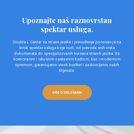
Upoznajte naš raznovrstan
spektar usluga.
Double L Centar za strane jezike i prevođenje ponosan je na
širok spektar usluga koje nudi, od prevoda svih vrsta
dokumenata do specijalizovanih kurseva stranih jezika. Sa
licenciranim i iskusnim nastavnim kadrom, kao i modernom
opremom, garantujemo visok kvalitet i zadovoljstvo naših
klijenata.
VIŠE O USLUGAMA