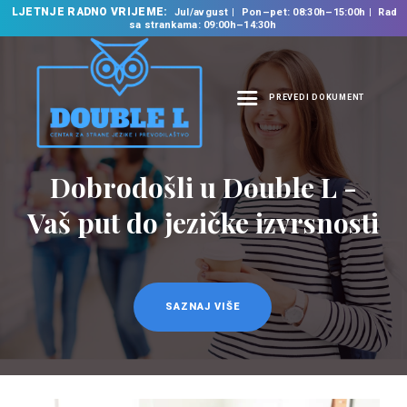
LJETNJE RADNO VRIJEME:
Jul/avgust
Pon–pet: 08:30h–15:00h
Rad
sa strankama: 09:00h–14:30h
PREVEDI DOKUMENT
NASLOVNA
O NAMA
Prevodilačke usluge
NAŠE USLUGE
na 35 jezika
ŠKOLA STRANIH
JEZIKA
PREVODILAČKI BIRO
KURSEVI
SAZNAJ VIŠE
NOVOSTI
KONTAKT