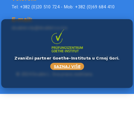
Tel: +382 (0)20 510 724 - Mob: +382 (0)69 684 410
E-mail:
doublel.city@doublel.co.me
Zvanični partner Goethe-Instituta u Crnoj Gori.
SAZNAJ VIŠE
©
2024 Double L
. Sva prava zadržana.