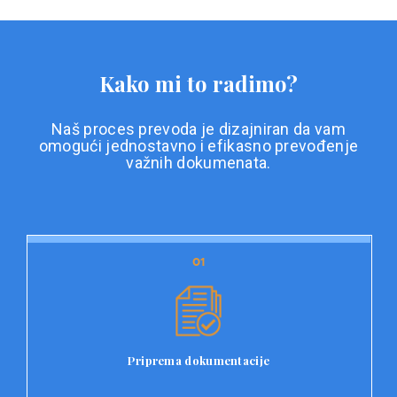
Kako mi to radimo?
Naš proces prevoda je dizajniran da vam
omogući jednostavno i efikasno prevođenje
važnih dokumenata.
01
01
Priprema dokumentacije
Prvi korak u našem procesu prevoda je priprema
dokumentacije. Korisnici jednostavno učitavaju svoje
dokumente na platformu Double L i odaberu vrstu
Priprema dokumentacije
dokumenta, kao i specifične zahtjeve za prevod.