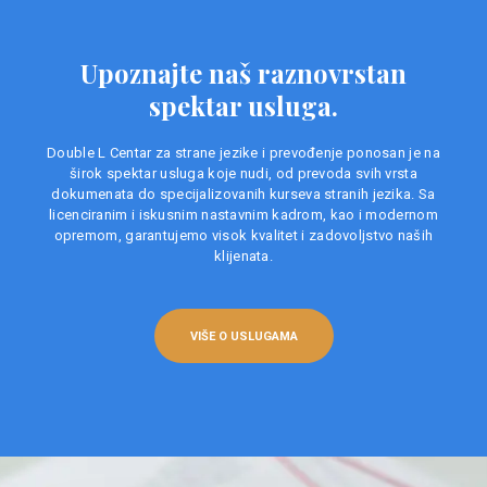
Upoznajte naš raznovrstan
spektar usluga.
Double L Centar za strane jezike i prevođenje ponosan je na
širok spektar usluga koje nudi, od prevoda svih vrsta
dokumenata do specijalizovanih kurseva stranih jezika. Sa
licenciranim i iskusnim nastavnim kadrom, kao i modernom
opremom, garantujemo visok kvalitet i zadovoljstvo naših
klijenata.
VIŠE O USLUGAMA