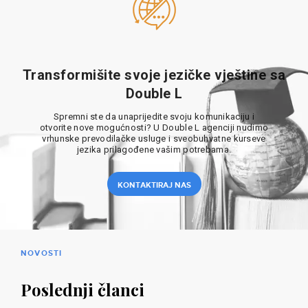
Transformišite svoje jezičke vještine sa
Double L
Spremni ste da unaprijedite svoju komunikaciju i
otvorite nove mogućnosti? U Double L agenciji nudimo
vrhunske prevodilačke usluge i sveobuhvatne kurseve
jezika prilagođene vašim potrebama.
KONTAKTIRAJ NAS
NOVOSTI
Poslednji članci