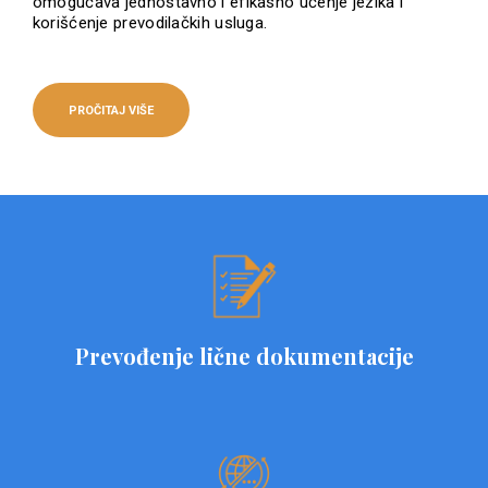
omogućava jednostavno i efikasno učenje jezika i
korišćenje prevodilačkih usluga.
PROČITAJ VIŠE
Prevođenje lične dokumentacije