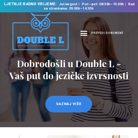
LJETNJE RADNO VRIJEME:
Jul/avgust
Pon–pet: 08:30h–15:00h
Rad
sa strankama: 09:00h–14:30h
PREVEDI DOKUMENT
NASLOVNA
O NAMA
Prevodilačke usluge
NAŠE USLUGE
na 35 jezika
ŠKOLA STRANIH
JEZIKA
PREVODILAČKI BIRO
KURSEVI
SAZNAJ VIŠE
NOVOSTI
KONTAKT