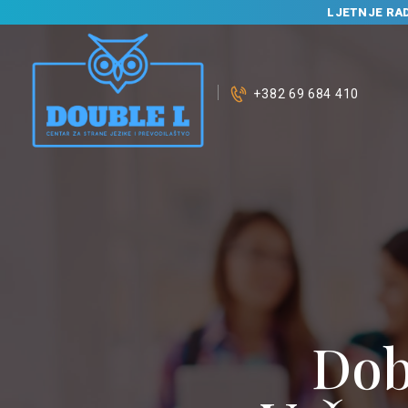
LJETNJE RA
+382 69 684 410
P