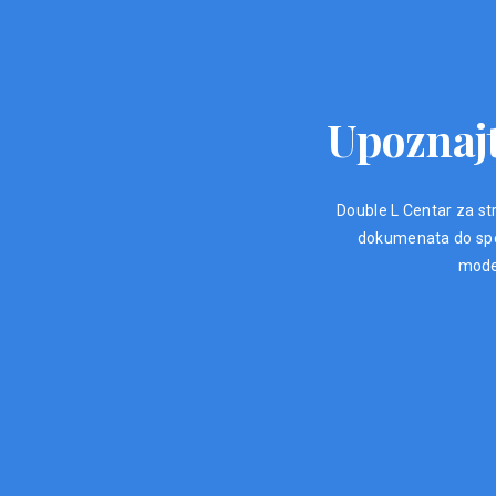
Upoznajt
Double L Centar za str
dokumenata do spec
moder