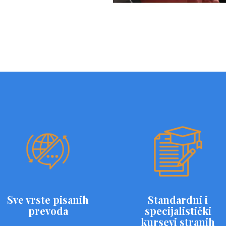
Sve vrste pisanih
Standardni i
prevoda
specijalistički
kursevi stranih