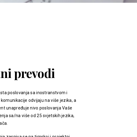
ani prevodi
sta poslovanja sa inostranstvom i
 komunikacije odvijaju na više jezika, a
ent unapređuje nivo poslovanja Vaše
ja sa/na više od 25 svjetskih jezika,
ača.
a zasniva se na timskoj i projektoj