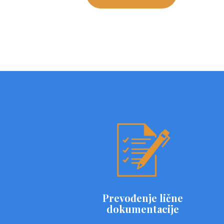
Prevođenje lične
dokumentacije