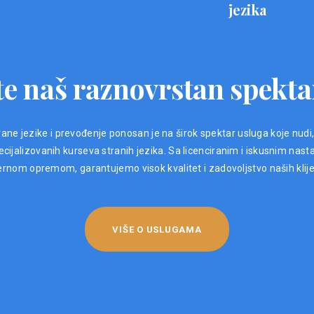
jezika
e naš raznovrstan spekta
ane jezike i prevođenje ponosan je na širok spektar usluga koje nudi
ijalizovanih kurseva stranih jezika. Sa licenciranim i iskusnim nast
nom opremom, garantujemo visok kvalitet i zadovoljstvo naših klij
VIŠE O USLUGAMA