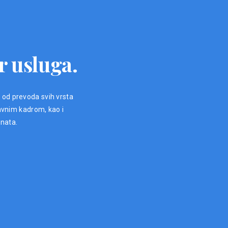
r usluga.
, od prevoda svih vrsta
avnim kadrom, kao i
enata.