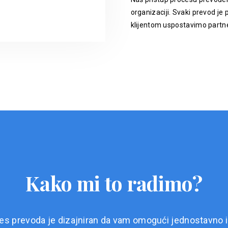
organizaciji. Svaki prevod je p
klijentom uspostavimo partne
Kako mi to radimo?
es prevoda je dizajniran da vam omogući jednostavno i