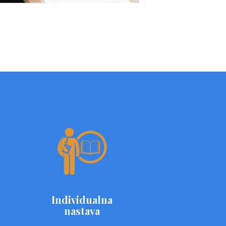
Individualna
nastava