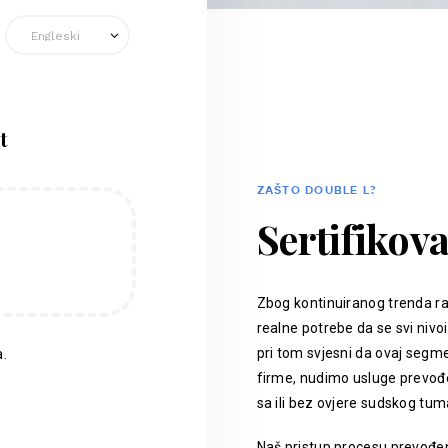
t
ZAŠTO DOUBLE L?
Sertifikov
Zbog kontinuiranog trenda ra
realne potrebe da se svi nivoi
pri tom svjesni da ovaj segm
.
firme, nudimo usluge prevođen
sa ili bez ovjere sudskog tum
Naš pristup procesu prevođenj