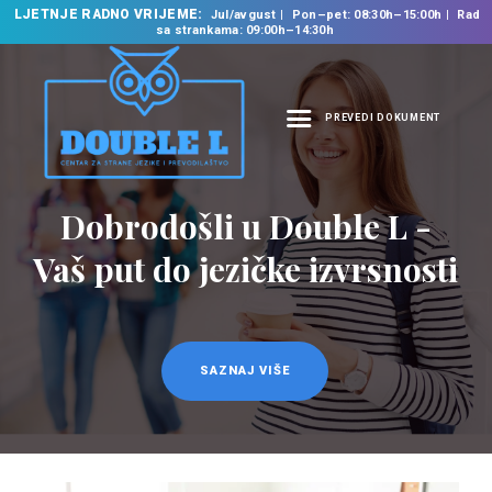
LJETNJE RADNO VRIJEME:
Jul/avgust
Pon–pet: 08:30h–15:00h
Rad
sa strankama: 09:00h–14:30h
PREVEDI DOKUMENT
NASLOVNA
O NAMA
Dobrodošli u Double L -
NAŠE USLUGE
Vaš put do jezičke izvrsnosti
ŠKOLA STRANIH
JEZIKA
PREVODILAČKI BIRO
KURSEVI
SAZNAJ VIŠE
NOVOSTI
KONTAKT