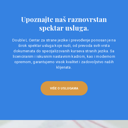
Upoznajte naš raznovrstan
spektar usluga.
Double L Centar za strane jezike i prevođenje ponosan je na
širok spektar usluga koje nudi, od prevoda svih vrsta
dokumenata do specijalizovanih kurseva stranih jezika. Sa
licenciranim i iskusnim nastavnim kadrom, kao i modernom
opremom, garantujemo visok kvalitet i zadovoljstvo naših
klijenata.
VIŠE O USLUGAMA