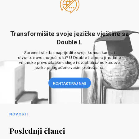
Transformišite svoje jezičke vještine sa
Double L
Spremni ste da unaprijedite svoju komunikaciju i
otvorite nove mogućnosti? U Double L agenciji nudimo
vrhunske prevodilačke usluge i sveobuhvatne kurseve
jezika prilagođene vašim potrebama.
KONTAKTIRAJ NAS
NOVOSTI
Poslednji članci