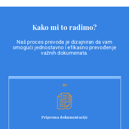
Kako mi to radimo?
Naš proces prevoda je dizajniran da vam
omogući jednostavno i efikasno prevođenje
važnih dokumenata.
01
01
Priprema dokumentacije
Prvi korak u našem procesu prevoda je priprema
dokumentacije. Korisnici jednostavno učitavaju svoje
dokumente na platformu Double L i odaberu vrstu
Priprema dokumentacije
dokumenta, kao i specifične zahtjeve za prevod.