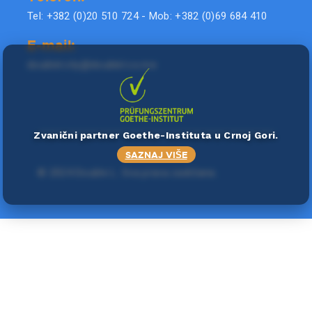
Tel: +382 (0)20 510 724 - Mob: +382 (0)69 684 410
E-mail:
doublel.city@doublel.co.me
Zvanični partner Goethe-Instituta u Crnoj Gori.
SAZNAJ VIŠE
©
2024 Double L
. Sva prava zadržana.