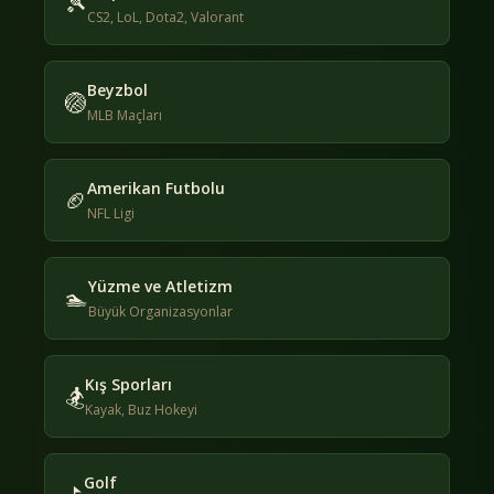
🎾
CS2, LoL, Dota2, Valorant
Beyzbol
🏐
MLB Maçları
Amerikan Futbolu
🏈
NFL Ligi
Yüzme ve Atletizm
🏊
Büyük Organizasyonlar
Kış Sporları
🏂
Kayak, Buz Hokeyi
Golf