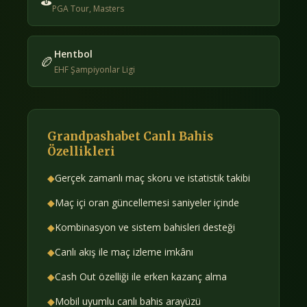
⛳
PGA Tour, Masters
Hentbol
🏉
EHF Şampiyonlar Ligi
Grandpashabet Canlı Bahis
Özellikleri
◆
Gerçek zamanlı maç skoru ve istatistik takibi
◆
Maç içi oran güncellemesi saniyeler içinde
◆
Kombinasyon ve sistem bahisleri desteği
◆
Canlı akış ile maç izleme imkânı
◆
Cash Out özelliği ile erken kazanç alma
◆
Mobil uyumlu canlı bahis arayüzü