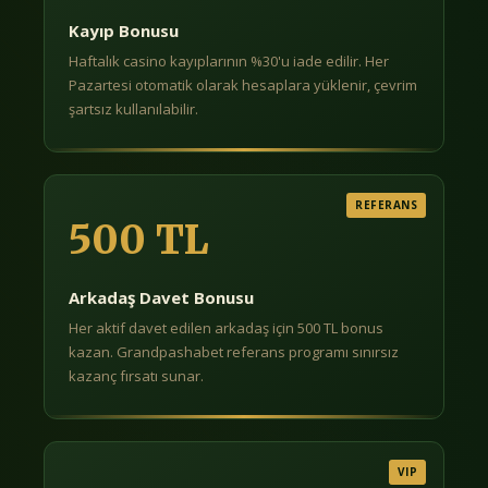
Kayıp Bonusu
Haftalık casino kayıplarının %30'u iade edilir. Her
Pazartesi otomatik olarak hesaplara yüklenir, çevrim
şartsız kullanılabilir.
REFERANS
500 TL
Arkadaş Davet Bonusu
Her aktif davet edilen arkadaş için 500 TL bonus
kazan. Grandpashabet referans programı sınırsız
kazanç fırsatı sunar.
VIP