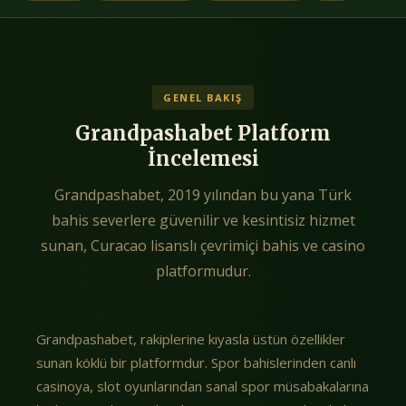
GENEL BAKIŞ
Grandpashabet Platform
İncelemesi
Grandpashabet, 2019 yılından bu yana Türk
bahis severlere güvenilir ve kesintisiz hizmet
sunan, Curacao lisanslı çevrimiçi bahis ve casino
platformudur.
Grandpashabet, rakiplerine kıyasla üstün özellikler
sunan köklü bir platformdur. Spor bahislerinden canlı
casinoya, slot oyunlarından sanal spor müsabakalarına