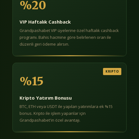
%20
VIP Haftalık Cashback
Grandpashabet VIP üyelerine özel haftalık cashback
programı. Bahis hacmine göre belirlenen oran ile
düzenli geri ödeme alırsın.
KRIPTO
%15
Kripto Yatırım Bonusu
BTC, ETH veya USDT ile yapılan yatırımlara ek %15
bonus. Kripto ile işlem yapanlar için
Grandpashabet'in özel avantajı.