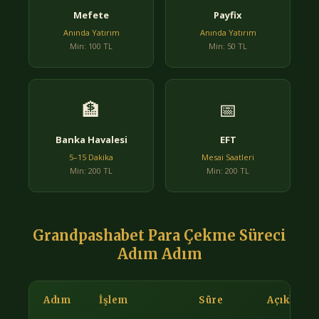
Mefete
Payfix
Anında Yatırım
Anında Yatırım
Min: 100 TL
Min: 50 TL
🏦
📅
Banka Havalesi
EFT
5–15 Dakika
Mesai Saatleri
Min: 200 TL
Min: 200 TL
Grandpashabet Para Çekme Süreci
Adım Adım
Adım
İşlem
Süre
Açıklama