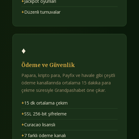
+
Jackpot oyunları
+
Düzenli turnuvalar
♦
Ödeme ve Güvenlik
Papara, kripto para, Payfix ve havale gibi çeşitli
ödeme kanallarında ortalama 15 dakika para
çekme süresiyle Grandpashabet öne çıkar.
+
15 dk ortalama çekim
+
SSL 256-bit şifreleme
+
Curacao lisanslı
+
7 farklı ödeme kanalı