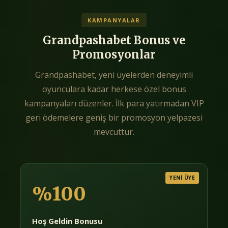
KAMPANYALAR
Grandpashabet Bonus ve
Promosyonlar
Grandpashabet, yeni üyelerden deneyimli
oyunculara kadar herkese özel bonus
kampanyaları düzenler. İlk para yatırmadan VIP
geri ödemelere geniş bir promosyon yelpazesi
mevcuttur.
YENİ ÜYE
%100
Hoş Geldin Bonusu