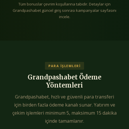
Tüm bonuslar çevrim koşullarına tabidir. Detaylar için
Grandpashabet güncel giriş sonrası kampanyalar sayfasını
incele.
PARA İŞLEMLERI
Grandpashabet Ödeme
Yöntemleri
Grandpashabet, hızlı ve güvenli para transferi
için birden fazla ödeme kanalı sunar. Yatırım ve
çekim işlemleri minimum 5, maksimum 15 dakika
içinde tamamlanır.