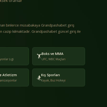
ksek oranlar
anan binlerce müsabakaya Grandpashabet giriş
in cazip kılmaktadır. Grandpashabet güncel giriş ile
Boks ve MMA
🏋
onlar Ligi
UFC, WBC Maçları
e Atletizm
Kış Sporları
🏂
anizasyonlar
Kayak, Buz Hokeyi