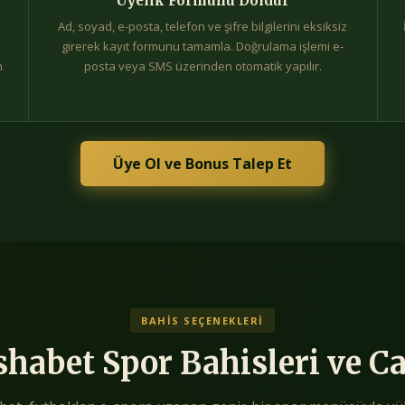
Üyelik Formunu Doldur
Ad, soyad, e-posta, telefon ve şifre bilgilerini eksiksiz
girerek kayıt formunu tamamla. Doğrulama işlemi e-
n
posta veya SMS üzerinden otomatik yapılır.
Üye Ol ve Bonus Talep Et
BAHIS SEÇENEKLERI
habet Spor Bahisleri ve Ca