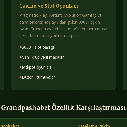
Casino ve Slot Oyunları
Pragmatic Play, NetEnt, Evolution Gaming ve
daha onlarca sağlayıcıdan gelen 3000'i aşkın
oyun. Grandpashabet casino bölümü hem masa
hem de slot kategorilerini kapsar.
+
3000+ slot başlığı
+
Canlı krupiyerli masalar
+
Jackpot oyunları
+
Düzenli turnuvalar
Grandpashabet Özellik Karşılaştırması
pashabet
Ortalama Rakip