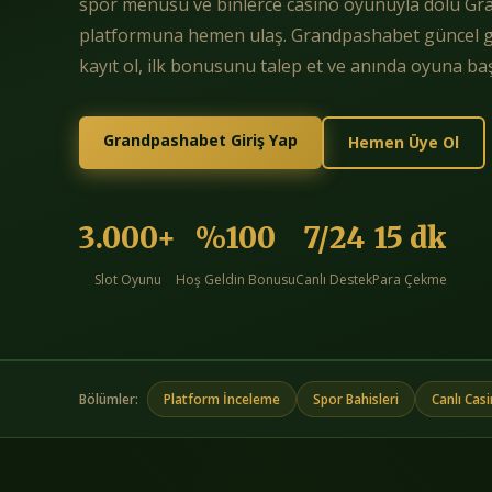
spor menüsü ve binlerce casino oyunuyla dolu G
platformuna hemen ulaş. Grandpashabet güncel gir
kayıt ol, ilk bonusunu talep et ve anında oyuna baş
Grandpashabet Giriş Yap
Hemen Üye Ol
3.000+
%100
7/24
15 dk
Slot Oyunu
Hoş Geldin Bonusu
Canlı Destek
Para Çekme
Bölümler:
Platform İnceleme
Spor Bahisleri
Canlı Cas