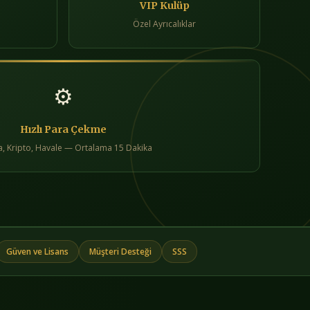
VIP Kulüp
Özel Ayrıcalıklar
⚙
Hızlı Para Çekme
, Kripto, Havale — Ortalama 15 Dakika
Güven ve Lisans
Müşteri Desteği
SSS