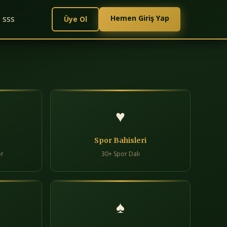
Hemen Giriş Yap
Üye Ol
SSS
♥
Spor Bahisleri
er
30+ Spor Dalı
♠