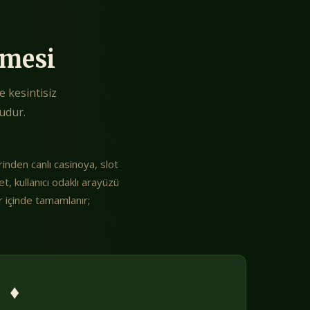
emesi
 kesintisiz
udur.
inden canlı casinoya, slot
, kullanıcı odaklı arayüzü
r içinde tamamlanır;
♦