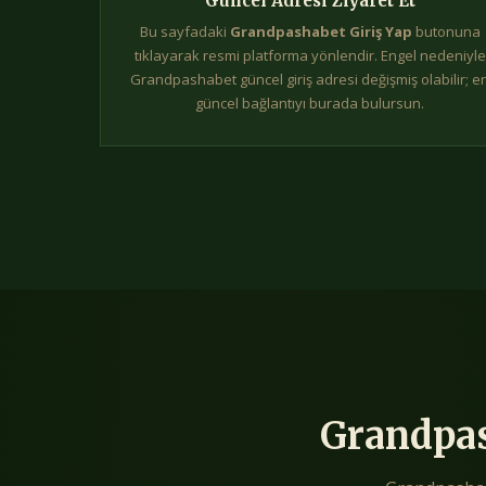
Güncel Adresi Ziyaret Et
Bu sayfadaki
Grandpashabet Giriş Yap
butonuna
tıklayarak resmi platforma yönlendir. Engel nedeniyle
Grandpashabet güncel giriş adresi değişmiş olabilir; e
güncel bağlantıyı burada bulursun.
Grandpas