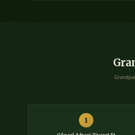
Gran
Grandpas
1