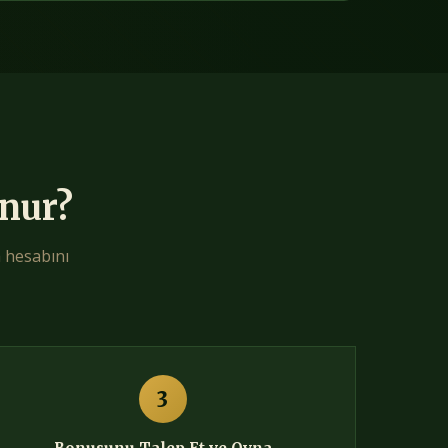
unur?
 hesabını
3