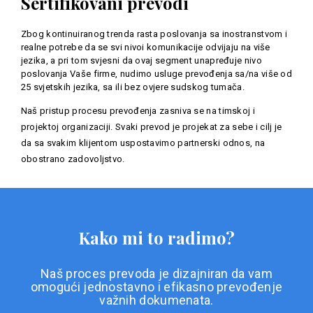
Sertifikovani prevodi
Zbog kontinuiranog trenda rasta poslovanja sa inostranstvom i
realne potrebe da se svi nivoi komunikacije odvijaju na više
jezika, a pri tom svjesni da ovaj segment unapređuje nivo
poslovanja Vaše firme, nudimo usluge prevođenja sa/na više od
25 svjetskih jezika, sa ili bez ovjere sudskog tumača.
Naš pristup procesu prevođenja zasniva se na timskoj i
projektoj organizaciji. Svaki prevod je projekat za sebe i cilj je
da sa svakim klijentom uspostavimo partnerski odnos, na
obostrano zadovoljstvo.
Kako mi to radimo?
Naš proces prevoda je dizajniran da vam
omogući jednostavno i efikasno prevođenje
važnih dokumenata.