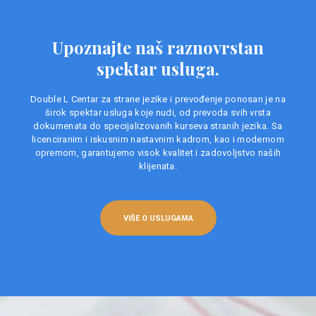
Upoznajte naš raznovrstan
spektar usluga.
Double L Centar za strane jezike i prevođenje ponosan je na
širok spektar usluga koje nudi, od prevoda svih vrsta
dokumenata do specijalizovanih kurseva stranih jezika. Sa
licenciranim i iskusnim nastavnim kadrom, kao i modernom
opremom, garantujemo visok kvalitet i zadovoljstvo naših
klijenata.
VIŠE O USLUGAMA