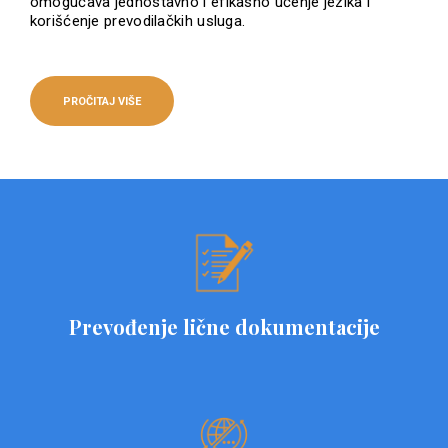
omogućava jednostavno i efikasno učenje jezika i
korišćenje prevodilačkih usluga.
PROČITAJ VIŠE
Prevođenje lične dokumentacije