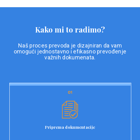
Kako mi to radimo?
Naš proces prevoda je dizajniran da vam
omogući jednostavno i efikasno prevođenje
važnih dokumenata.
01
01
Priprema dokumentacije
Prvi korak u našem procesu prevoda je priprema
dokumentacije. Korisnici jednostavno učitavaju svoje
dokumente na platformu Double L i odaberu vrstu
Priprema dokumentacije
dokumenta, kao i specifične zahtjeve za prevod.