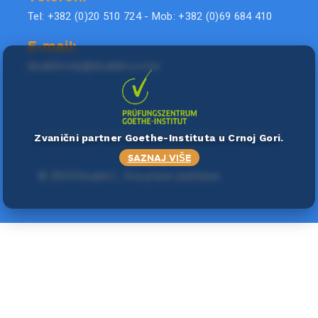
Tel: +382 (0)20 510 724 - Mob: +382 (0)69 684 410
E-mail:
doublel.city@doublel.co.me
Zvanični partner Goethe-Instituta u Crnoj Gori.
SAZNAJ VIŠE
©
2024 Double L
. Sva prava zadržana.