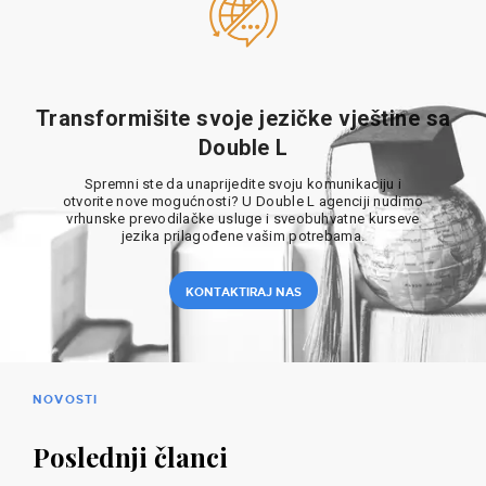
Transformišite svoje jezičke vještine sa
Double L
Spremni ste da unaprijedite svoju komunikaciju i
otvorite nove mogućnosti? U Double L agenciji nudimo
vrhunske prevodilačke usluge i sveobuhvatne kurseve
jezika prilagođene vašim potrebama.
KONTAKTIRAJ NAS
NOVOSTI
Poslednji članci