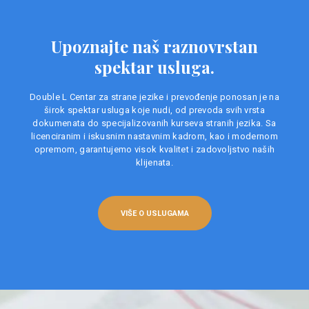
Upoznajte naš raznovrstan
spektar usluga.
Double L Centar za strane jezike i prevođenje ponosan je na
širok spektar usluga koje nudi, od prevoda svih vrsta
dokumenata do specijalizovanih kurseva stranih jezika. Sa
licenciranim i iskusnim nastavnim kadrom, kao i modernom
opremom, garantujemo visok kvalitet i zadovoljstvo naših
klijenata.
VIŠE O USLUGAMA