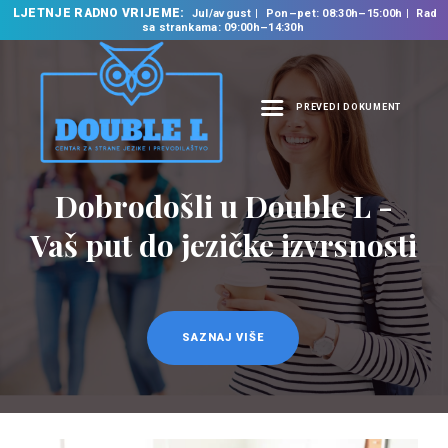
LJETNJE RADNO VRIJEME:
Jul/avgust
Pon–pet: 08:30h–15:00h
Rad
sa strankama: 09:00h–14:30h
PREVEDI DOKUMENT
NASLOVNA
O NAMA
Dobrodošli u Double L -
NAŠE USLUGE
Vaš put do jezičke izvrsnosti
ŠKOLA STRANIH
JEZIKA
PREVODILAČKI BIRO
KURSEVI
SAZNAJ VIŠE
NOVOSTI
KONTAKT