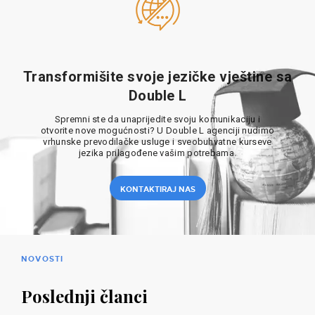
Transformišite svoje jezičke vještine sa
Double L
Spremni ste da unaprijedite svoju komunikaciju i
otvorite nove mogućnosti? U Double L agenciji nudimo
vrhunske prevodilačke usluge i sveobuhvatne kurseve
jezika prilagođene vašim potrebama.
KONTAKTIRAJ NAS
NOVOSTI
Poslednji članci