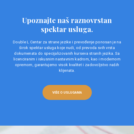
Upoznajte naš raznovrstan
spektar usluga.
Double L Centar za strane jezike i prevođenje ponosan je na
širok spektar usluga koje nudi, od prevoda svih vrsta
dokumenata do specijalizovanih kurseva stranih jezika. Sa
licenciranim i iskusnim nastavnim kadrom, kao i modernom
opremom, garantujemo visok kvalitet i zadovoljstvo naših
klijenata.
VIŠE O USLUGAMA