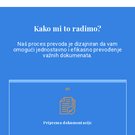
Kako mi to radimo?
Naš proces prevoda je dizajniran da vam
omogući jednostavno i efikasno prevođenje
važnih dokumenata.
01
01
Priprema dokumentacije
Prvi korak u našem procesu prevoda je priprema
dokumentacije. Korisnici jednostavno učitavaju svoje
dokumente na platformu Double L i odaberu vrstu
Priprema dokumentacije
dokumenta, kao i specifične zahtjeve za prevod.