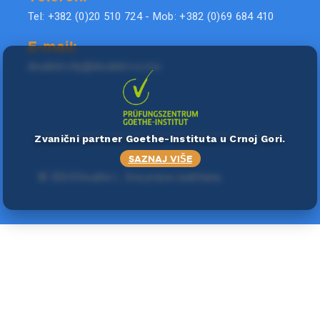
Tel: +382 (0)20 510 724 - Mob: +382 (0)69 684 410
E-mail:
doublel.city@doublel.co.me
Zvanični partner Goethe-Instituta u Crnoj Gori.
SAZNAJ VIŠE
©
2024 Double L
. Sva prava zadržana.