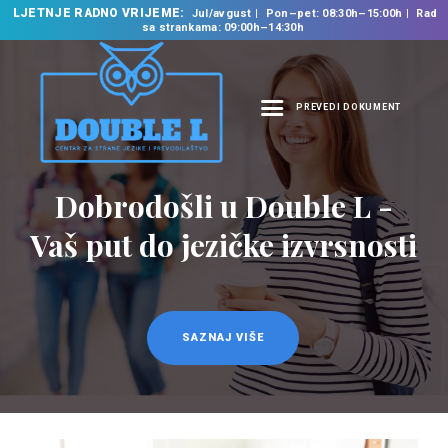
LJETNJE RADNO VRIJEME:
Jul/avgust
Pon–pet: 08:30h–15:00h
Rad
sa strankama: 09:00h–14:30h
PREVEDI DOKUMENT
NASLOVNA
O NAMA
Dobrodošli u Double L -
NAŠE USLUGE
Vaš put do jezičke izvrsnosti
ŠKOLA STRANIH
JEZIKA
PREVODILAČKI BIRO
KURSEVI
SAZNAJ VIŠE
NOVOSTI
KONTAKT