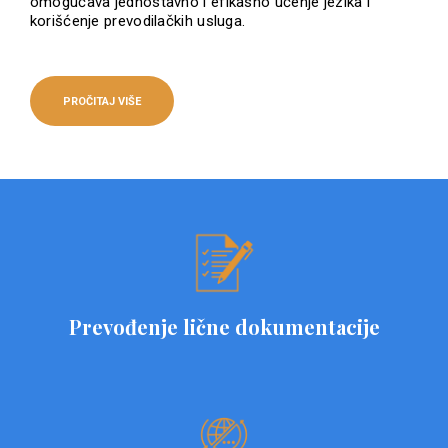
omogućava jednostavno i efikasno učenje jezika i
korišćenje prevodilačkih usluga.
PROČITAJ VIŠE
Prevođenje lične dokumentacije