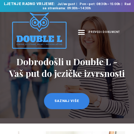
LJETNJE RADNO VRIJEME:
Jul/avgust
Pon–pet: 08:30h–15:00h
Rad
sa strankama: 09:00h–14:30h
PREVEDI DOKUMENT
NASLOVNA
O NAMA
Dobrodošli u Double L -
NAŠE USLUGE
Vaš put do jezičke izvrsnosti
ŠKOLA STRANIH
JEZIKA
PREVODILAČKI BIRO
KURSEVI
SAZNAJ VIŠE
NOVOSTI
KONTAKT