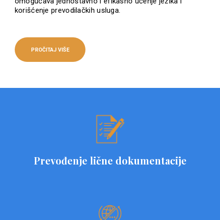
omogućava jednostavno i efikasno učenje jezika i
korišćenje prevodilačkih usluga.
PROČITAJ VIŠE
Prevođenje lične dokumentacije