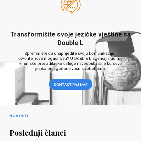
Transformišite svoje jezičke vještine sa
Double L
Spremni ste da unaprijedite svoju komunikaciju i
otvorite nove mogućnosti? U Double L agenciji nudimo
vrhunske prevodilačke usluge i sveobuhvatne kurseve
jezika prilagođene vašim potrebama.
KONTAKTIRAJ NAS
NOVOSTI
Poslednji članci