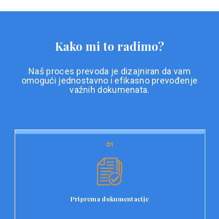
Kako mi to radimo?
Naš proces prevoda je dizajniran da vam
omogući jednostavno i efikasno prevođenje
važnih dokumenata.
01
01
Priprema dokumentacije
Prvi korak u našem procesu prevoda je priprema
dokumentacije. Korisnici jednostavno učitavaju svoje
dokumente na platformu Double L i odaberu vrstu
Priprema dokumentacije
dokumenta, kao i specifične zahtjeve za prevod.