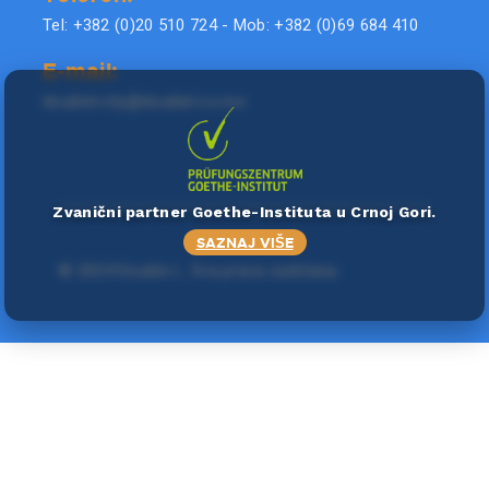
Tel: +382 (0)20 510 724 - Mob: +382 (0)69 684 410
E-mail:
doublel.city@doublel.co.me
Zvanični partner Goethe-Instituta u Crnoj Gori.
SAZNAJ VIŠE
©
2024 Double L
. Sva prava zadržana.