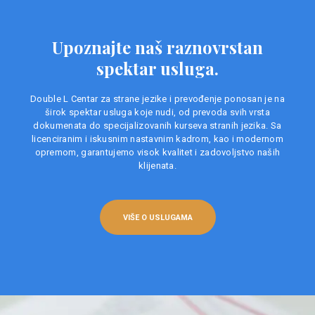
Upoznajte naš raznovrstan
spektar usluga.
Double L Centar za strane jezike i prevođenje ponosan je na
širok spektar usluga koje nudi, od prevoda svih vrsta
dokumenata do specijalizovanih kurseva stranih jezika. Sa
licenciranim i iskusnim nastavnim kadrom, kao i modernom
opremom, garantujemo visok kvalitet i zadovoljstvo naših
klijenata.
VIŠE O USLUGAMA