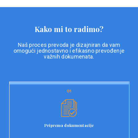
Kako mi to radimo?
Naš proces prevoda je dizajniran da vam
omogući jednostavno i efikasno prevođenje
važnih dokumenata.
01
01
Priprema dokumentacije
Prvi korak u našem procesu prevoda je priprema
dokumentacije. Korisnici jednostavno učitavaju svoje
dokumente na platformu Double L i odaberu vrstu
Priprema dokumentacije
dokumenta, kao i specifične zahtjeve za prevod.