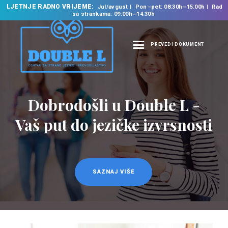
LJETNJE RADNO VRIJEME:
Jul/avgust
Pon–pet: 08:30h–15:00h
Rad
sa strankama: 09:00h–14:30h
PREVEDI DOKUMENT
NASLOVNA
O NAMA
Dobrodošli u Double L -
NAŠE USLUGE
Vaš put do jezičke izvrsnosti
ŠKOLA STRANIH
JEZIKA
PREVODILAČKI BIRO
KURSEVI
SAZNAJ VIŠE
NOVOSTI
KONTAKT