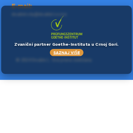
E-mail:
doublel.city@doublel.co.me
Zvanični partner Goethe-Instituta u Crnoj Gori.
SAZNAJ VIŠE
©
2024 Double L
. Sva prava zadržana.