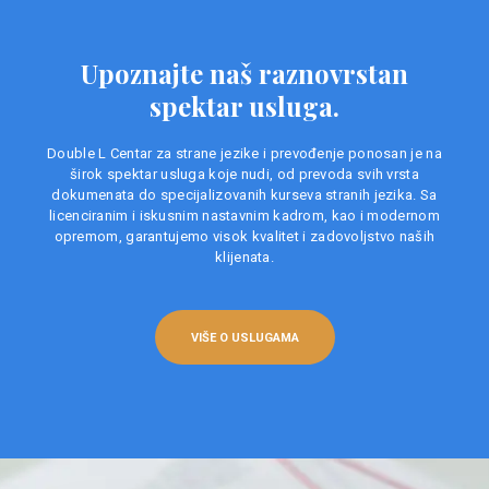
Upoznajte naš raznovrstan
spektar usluga.
Double L Centar za strane jezike i prevođenje ponosan je na
širok spektar usluga koje nudi, od prevoda svih vrsta
dokumenata do specijalizovanih kurseva stranih jezika. Sa
licenciranim i iskusnim nastavnim kadrom, kao i modernom
opremom, garantujemo visok kvalitet i zadovoljstvo naših
klijenata.
VIŠE O USLUGAMA