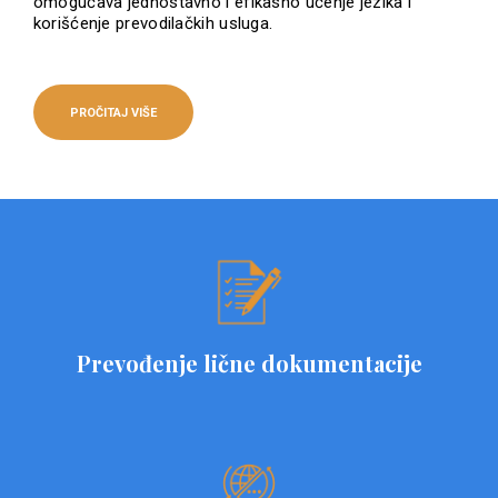
omogućava jednostavno i efikasno učenje jezika i
korišćenje prevodilačkih usluga.
PROČITAJ VIŠE
Prevođenje lične dokumentacije