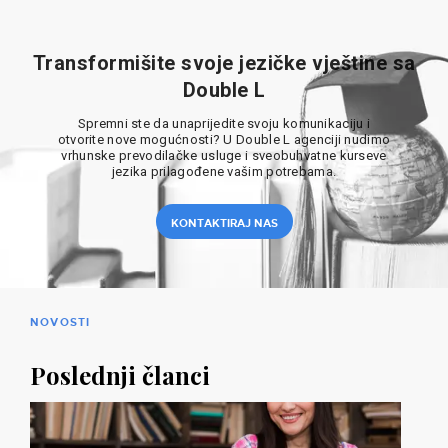
Transformišite svoje jezičke vještine sa
Double L
Spremni ste da unaprijedite svoju komunikaciju i
otvorite nove mogućnosti? U Double L agenciji nudimo
vrhunske prevodilačke usluge i sveobuhvatne kurseve
jezika prilagođene vašim potrebama.
KONTAKTIRAJ NAS
NOVOSTI
Poslednji članci