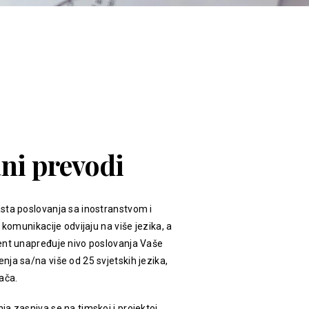
ani prevodi
sta poslovanja sa inostranstvom i
 komunikacije odvijaju na više jezika, a
ent unapređuje nivo poslovanja Vaše
ja sa/na više od 25 svjetskih jezika,
ača.
a zasniva se na timskoj i projektoj