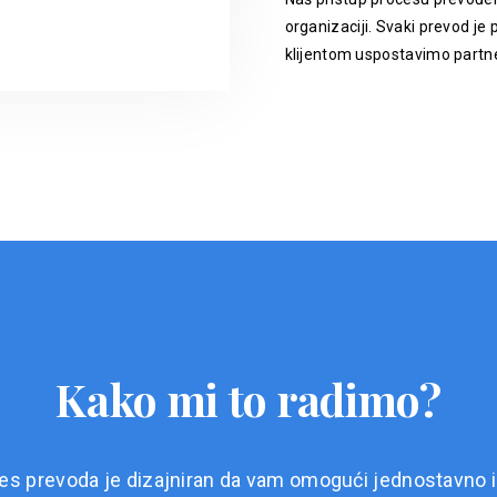
organizaciji. Svaki prevod je p
klijentom uspostavimo partne
Kako mi to radimo?
es prevoda je dizajniran da vam omogući jednostavno i