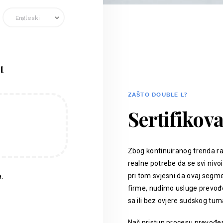
t
ZAŠTO DOUBLE L?
Sertifikov
Zbog kontinuiranog trenda ra
realne potrebe da se svi nivoi
pri tom svjesni da ovaj segm
.
firme, nudimo usluge prevođen
sa ili bez ovjere sudskog tum
Naš pristup procesu prevođenj