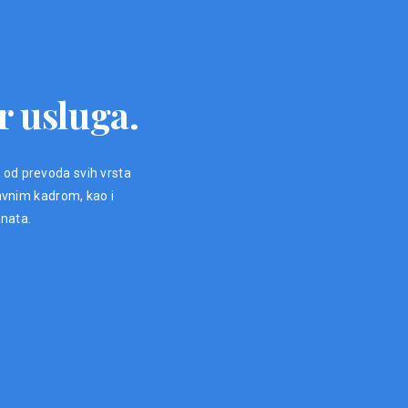
r usluga.
, od prevoda svih vrsta
avnim kadrom, kao i
enata.