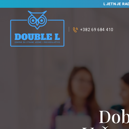
LJETNJE RA
+382 69 684 410
P