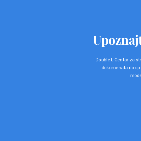
Upoznajt
Double L Centar za str
dokumenata do spec
moder