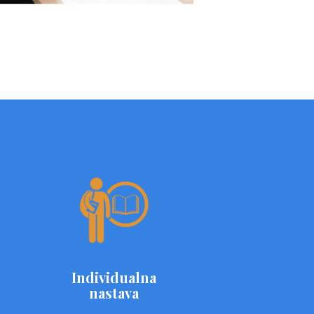
Individualna
nastava