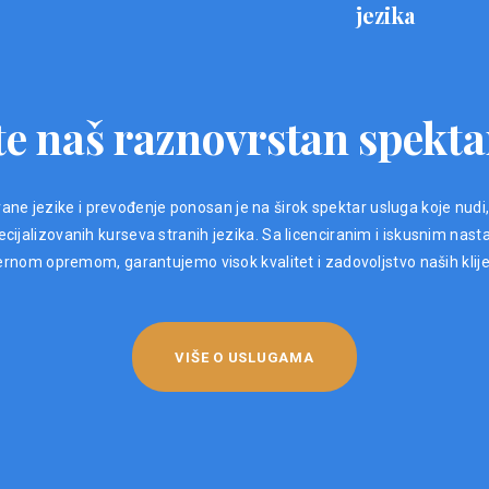
jezika
e naš raznovrstan spekta
ane jezike i prevođenje ponosan je na širok spektar usluga koje nudi
ijalizovanih kurseva stranih jezika. Sa licenciranim i iskusnim nast
nom opremom, garantujemo visok kvalitet i zadovoljstvo naših klij
VIŠE O USLUGAMA