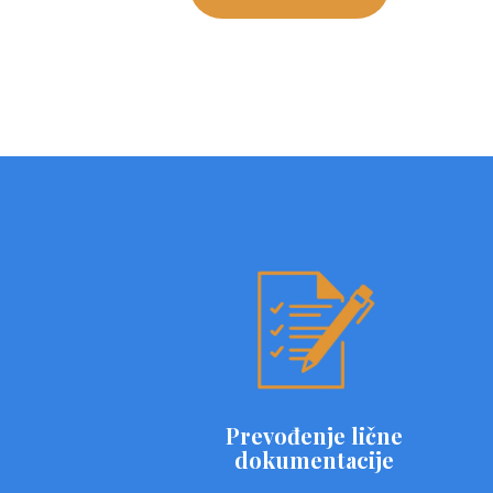
Prevođenje lične
dokumentacije