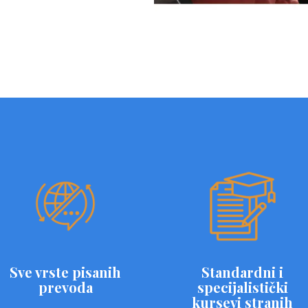
Sve vrste pisanih
Standardni i
prevoda
specijalistički
kursevi stranih