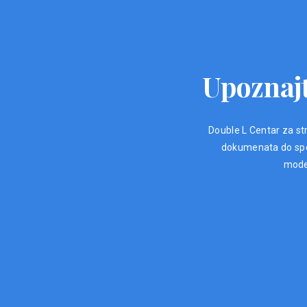
Upoznajt
Double L Centar za str
dokumenata do spec
moder