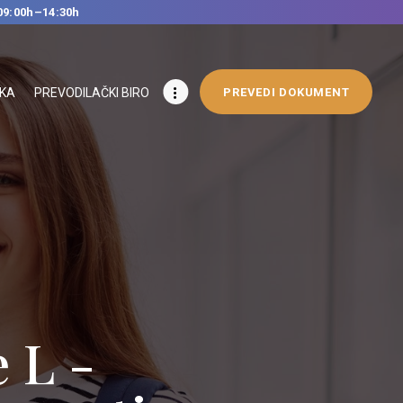
09:00h–14:30h
IKA
PREVODILAČKI BIRO
PREVEDI DOKUMENT
 L -