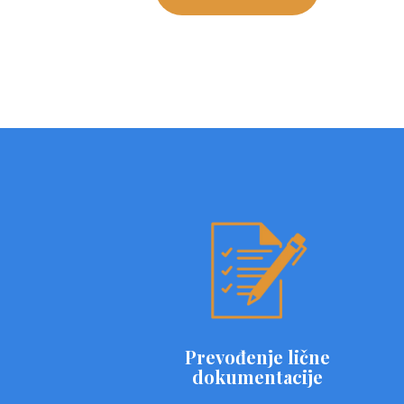
Prevođenje lične
dokumentacije