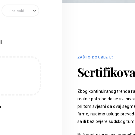
t
ZAŠTO DOUBLE L?
Sertifikov
Zbog kontinuiranog trenda ra
realne potrebe da se svi nivoi
pri tom svjesni da ovaj segm
.
firme, nudimo usluge prevođen
sa ili bez ovjere sudskog tum
Naš pristup procesu prevođenj