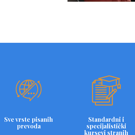
Sve vrste pisanih
Standardni i
prevoda
specijalistički
kursevi stranih