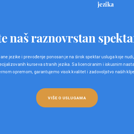
jezika
e naš raznovrstan spekta
ane jezike i prevođenje ponosan je na širok spektar usluga koje nudi
ijalizovanih kurseva stranih jezika. Sa licenciranim i iskusnim nast
nom opremom, garantujemo visok kvalitet i zadovoljstvo naših klij
VIŠE O USLUGAMA