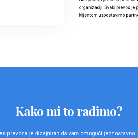
organizaciji. Svaki prevod je p
klijentom uspostavimo partne
Kako mi to radimo?
es prevoda je dizajniran da vam omogući jednostavno i