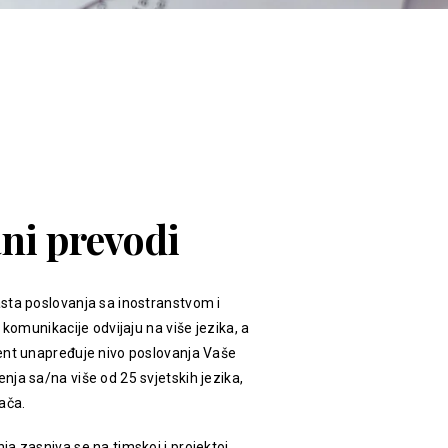
ani prevodi
sta poslovanja sa inostranstvom i
 komunikacije odvijaju na više jezika, a
ent unapređuje nivo poslovanja Vaše
ja sa/na više od 25 svjetskih jezika,
ača.
a zasniva se na timskoj i projektoj