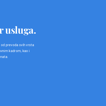
r usluga.
, od prevoda svih vrsta
avnim kadrom, kao i
enata.