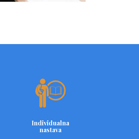
Individualna
nastava