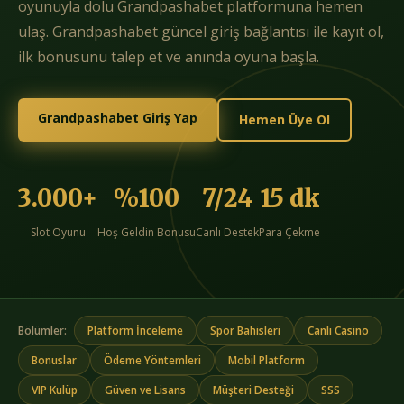
oyunuyla dolu Grandpashabet platformuna hemen
ulaş. Grandpashabet güncel giriş bağlantısı ile kayıt ol,
ilk bonusunu talep et ve anında oyuna başla.
Grandpashabet Giriş Yap
Hemen Üye Ol
3.000+
%100
7/24
15 dk
Slot Oyunu
Hoş Geldin Bonusu
Canlı Destek
Para Çekme
Bölümler:
Platform İnceleme
Spor Bahisleri
Canlı Casino
Bonuslar
Ödeme Yöntemleri
Mobil Platform
VIP Kulüp
Güven ve Lisans
Müşteri Desteği
SSS