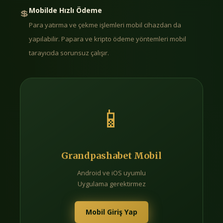
Mobilde Hızlı Ödeme
💲
Para yatırma ve çekme işlemleri mobil cihazdan da
yapılabilir. Papara ve kripto ödeme yöntemleri mobil
tarayıcıda sorunsuz çalışır.
📱
Grandpashabet Mobil
Android ve iOS uyumlu
Uygulama gerektirmez
Mobil Giriş Yap