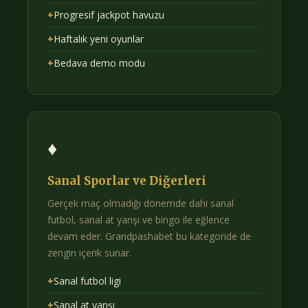
+
Progresif jackpot havuzu
+
Haftalık yeni oyunlar
+
Bedava demo modu
♦
Sanal Sporlar ve Diğerleri
Gerçek maç olmadığı dönemde dahi sanal
futbol, sanal at yarışı ve bingo ile eğlence
devam eder. Grandpashabet bu kategoride de
zengin içerik sunar.
+
Sanal futbol ligi
+
Sanal at yarışı