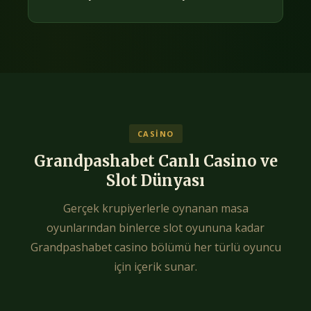
CASINO
Grandpashabet Canlı Casino ve
Slot Dünyası
Gerçek krupiyerlerle oynanan masa
oyunlarından binlerce slot oyununa kadar
Grandpashabet casino bölümü her türlü oyuncu
için içerik sunar.