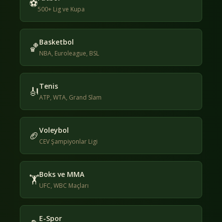
⚽
500+ Lig ve Kupa
Basketbol
🏀
NBA, Euroleague, BSL
Tenis
🎻
ATP, WTA, Grand Slam
Voleybol
🏈
CEV Şampiyonlar Ligi
Boks ve MMA
🏋
UFC, WBC Maçları
E-Spor