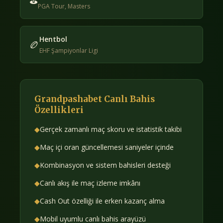
⛳
PGA Tour, Masters
Hentbol
🏉
EHF Şampiyonlar Ligi
Grandpashabet Canlı Bahis
Özellikleri
◆
Gerçek zamanlı maç skoru ve istatistik takibi
◆
Maç içi oran güncellemesi saniyeler içinde
◆
Kombinasyon ve sistem bahisleri desteği
◆
Canlı akış ile maç izleme imkânı
◆
Cash Out özelliği ile erken kazanç alma
◆
Mobil uyumlu canlı bahis arayüzü