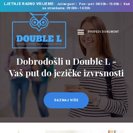
LJETNJE RADNO VRIJEME:
Jul/avgust
Pon–pet: 08:30h–15:00h
Rad
sa strankama: 09:00h–14:30h
PREVEDI DOKUMENT
NASLOVNA
O NAMA
Prevodilačke usluge
NAŠE USLUGE
na 35 jezika
ŠKOLA STRANIH
JEZIKA
PREVODILAČKI BIRO
KURSEVI
SAZNAJ VIŠE
NOVOSTI
KONTAKT