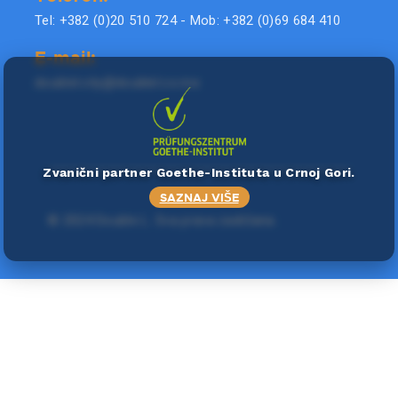
Tel: +382 (0)20 510 724 - Mob: +382 (0)69 684 410
E-mail:
doublel.city@doublel.co.me
Zvanični partner Goethe-Instituta u Crnoj Gori.
SAZNAJ VIŠE
©
2024 Double L
. Sva prava zadržana.