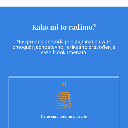
Kako mi to radimo?
Naš proces prevoda je dizajniran da vam
omogući jednostavno i efikasno prevođenje
važnih dokumenata.
01
01
Priprema dokumentacije
Prvi korak u našem procesu prevoda je priprema
dokumentacije. Korisnici jednostavno učitavaju svoje
dokumente na platformu Double L i odaberu vrstu
Priprema dokumentacije
dokumenta, kao i specifične zahtjeve za prevod.