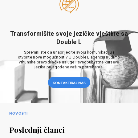
Transformišite svoje jezičke vještine sa
Double L
Spremni ste da unaprijedite svoju komunikaciju i
otvorite nove mogućnosti? U Double L agenciji nudimo
vrhunske prevodilačke usluge i sveobuhvatne kurseve
jezika prilagođene vašim potrebama.
KONTAKTIRAJ NAS
NOVOSTI
Poslednji članci