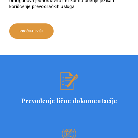
omogućava jednostavno i efikasno učenje jezika i
korišćenje prevodilačkih usluga.
PROČITAJ VIŠE
Prevođenje lične dokumentacije