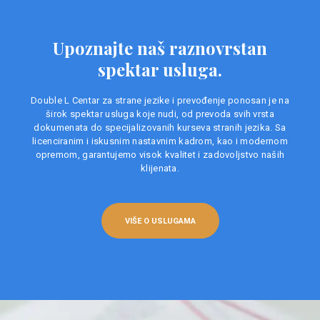
Upoznajte naš raznovrstan
spektar usluga.
Double L Centar za strane jezike i prevođenje ponosan je na
širok spektar usluga koje nudi, od prevoda svih vrsta
dokumenata do specijalizovanih kurseva stranih jezika. Sa
licenciranim i iskusnim nastavnim kadrom, kao i modernom
opremom, garantujemo visok kvalitet i zadovoljstvo naših
klijenata.
VIŠE O USLUGAMA