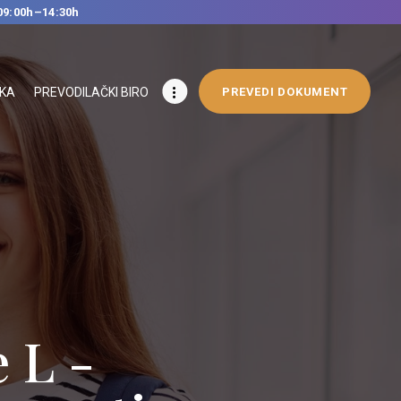
09:00h–14:30h
IKA
PREVODILAČKI BIRO
PREVEDI DOKUMENT
 L -