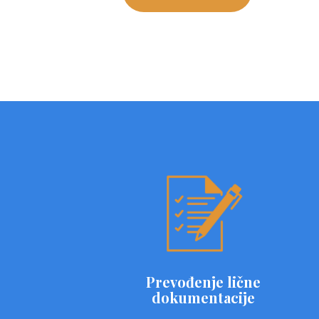
Prevođenje lične
dokumentacije