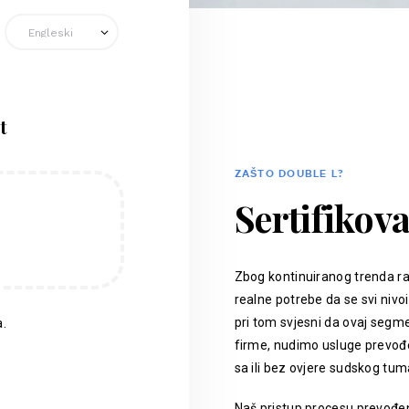
t
ZAŠTO DOUBLE L?
Sertifikov
Zbog kontinuiranog trenda ra
realne potrebe da se svi nivoi
pri tom svjesni da ovaj segm
.
firme, nudimo usluge prevođen
sa ili bez ovjere sudskog tum
Naš pristup procesu prevođenj