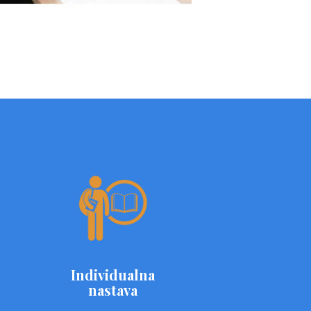
Individualna
nastava