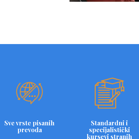
Sve vrste pisanih
Standardni i
prevoda
specijalistički
kursevi stranih