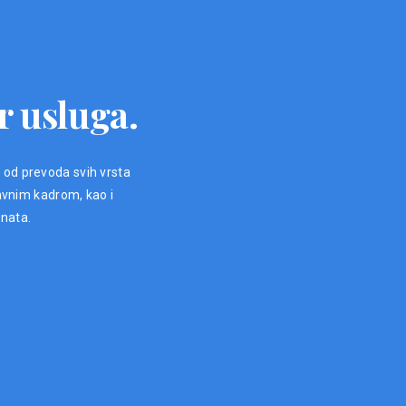
r usluga.
, od prevoda svih vrsta
avnim kadrom, kao i
enata.