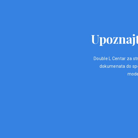
Upoznajt
Double L Centar za str
dokumenata do spec
moder