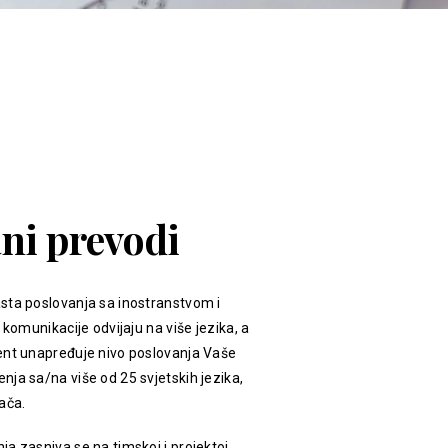
ani prevodi
sta poslovanja sa inostranstvom i
 komunikacije odvijaju na više jezika, a
ent unapređuje nivo poslovanja Vaše
ja sa/na više od 25 svjetskih jezika,
ača.
a zasniva se na timskoj i projektoj