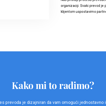
organizaciji. Svaki prevod je p
klijentom uspostavimo partne
Kako mi to radimo?
es prevoda je dizajniran da vam omogući jednostavno i