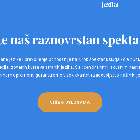
jezika
e naš raznovrstan spekta
ane jezike i prevođenje ponosan je na širok spektar usluga koje nudi
ijalizovanih kurseva stranih jezika. Sa licenciranim i iskusnim nast
nom opremom, garantujemo visok kvalitet i zadovoljstvo naših klij
VIŠE O USLUGAMA