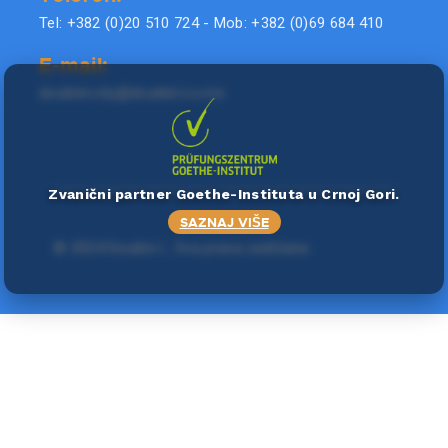
Tel: +382 (0)20 510 724 - Mob: +382 (0)69 684 410
E-mail:
doublel.city@doublel.co.me
Zvanični partner Goethe-Instituta u Crnoj Gori.
SAZNAJ VIŠE
©
2024 Double L
. Sva prava zadržana.