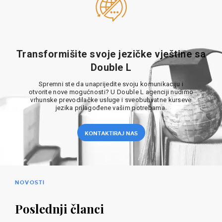
Transformišite svoje jezičke vještine sa
Double L
Spremni ste da unaprijedite svoju komunikaciju i
otvorite nove mogućnosti? U Double L agenciji nudimo
vrhunske prevodilačke usluge i sveobuhvatne kurseve
jezika prilagođene vašim potrebama.
KONTAKTIRAJ NAS
NOVOSTI
Poslednji članci