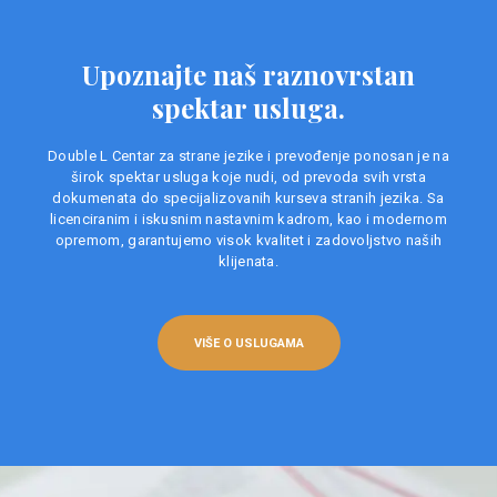
Upoznajte naš raznovrstan
spektar usluga.
Double L Centar za strane jezike i prevođenje ponosan je na
širok spektar usluga koje nudi, od prevoda svih vrsta
dokumenata do specijalizovanih kurseva stranih jezika. Sa
licenciranim i iskusnim nastavnim kadrom, kao i modernom
opremom, garantujemo visok kvalitet i zadovoljstvo naših
klijenata.
VIŠE O USLUGAMA