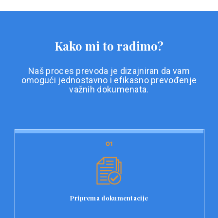
Kako mi to radimo?
Naš proces prevoda je dizajniran da vam
omogući jednostavno i efikasno prevođenje
važnih dokumenata.
01
01
Priprema dokumentacije
Prvi korak u našem procesu prevoda je priprema
dokumentacije. Korisnici jednostavno učitavaju svoje
dokumente na platformu Double L i odaberu vrstu
Priprema dokumentacije
dokumenta, kao i specifične zahtjeve za prevod.