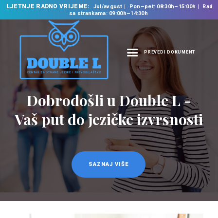
LJETNJE RADNO VRIJEME:
Jul/avgust
Pon–pet: 08:30h–15:00h
Rad
sa strankama: 09:00h–14:30h
PREVEDI DOKUMENT
NASLOVNA
O NAMA
Prevodilačke usluge
NAŠE USLUGE
na 35 jezika
ŠKOLA STRANIH
JEZIKA
PREVODILAČKI BIRO
KURSEVI
SAZNAJ VIŠE
NOVOSTI
KONTAKT