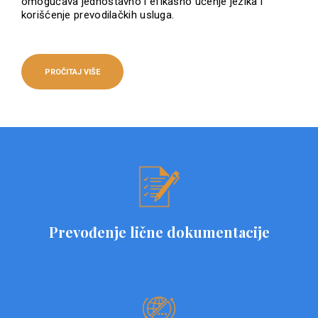
omogućava jednostavno i efikasno učenje jezika i
korišćenje prevodilačkih usluga.
PROČITAJ VIŠE
Prevođenje lične dokumentacije