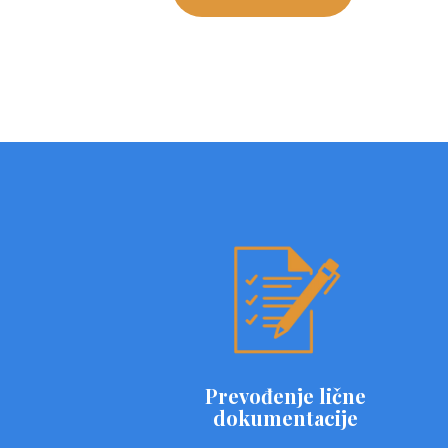
Prevođenje lične
dokumentacije