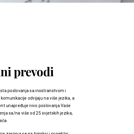
ani prevodi
sta poslovanja sa inostranstvom i
 komunikacije odvijaju na više jezika, a
ent unapređuje nivo poslovanja Vaše
ja sa/na više od 25 svjetskih jezika,
ača.
a zasniva se na timskoj i projektoj