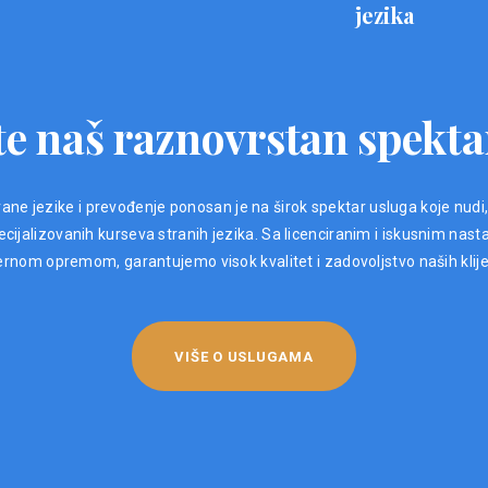
jezika
e naš raznovrstan spekta
ane jezike i prevođenje ponosan je na širok spektar usluga koje nudi
ijalizovanih kurseva stranih jezika. Sa licenciranim i iskusnim nast
nom opremom, garantujemo visok kvalitet i zadovoljstvo naših klij
VIŠE O USLUGAMA