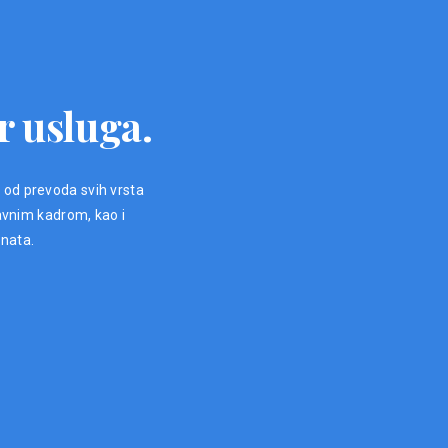
r usluga.
, od prevoda svih vrsta
avnim kadrom, kao i
enata.