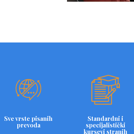
Sve vrste pisanih
Standardni i
prevoda
specijalistički
kursevi stranih