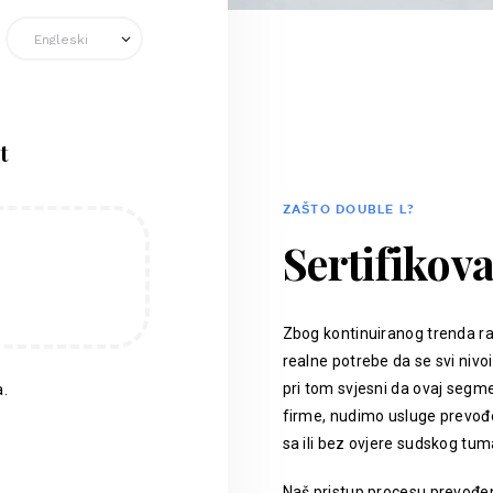
t
ZAŠTO DOUBLE L?
Sertifikov
Zbog kontinuiranog trenda ra
realne potrebe da se svi nivoi
pri tom svjesni da ovaj segm
.
firme, nudimo usluge prevođen
sa ili bez ovjere sudskog tum
Naš pristup procesu prevođenj