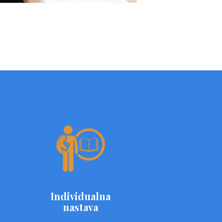
Individualna
nastava