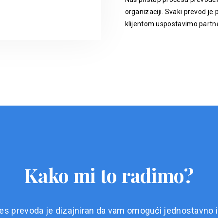
organizaciji. Svaki prevod je p
klijentom uspostavimo partne
Kako mi to radimo?
es prevoda je dizajniran da vam omogući jednostavno i