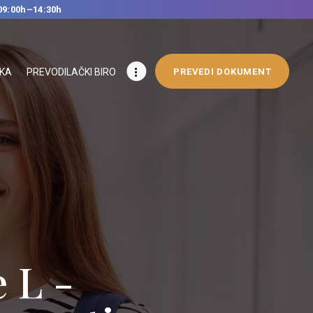
09:00h–14:30h
IKA
PREVODILAČKI BIRO
PREVEDI DOKUMENT
 L -