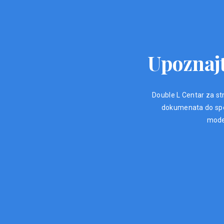
Upoznajt
Double L Centar za str
dokumenata do spec
moder