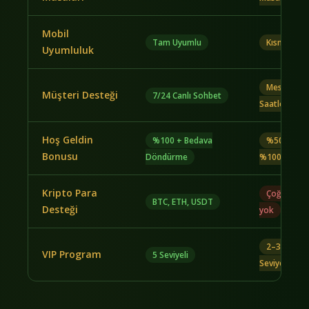
Mobil
Tam Uyumlu
Kısmi
Uyumluluk
Mesai
Müşteri Desteği
7/24 Canlı Sohbet
Saatleri
Hoş Geldin
%100 + Bedava
%50–
Bonusu
Döndürme
%100
Kripto Para
Çoğunda
BTC, ETH, USDT
Desteği
yok
2–3
VIP Program
5 Seviyeli
Seviyeli