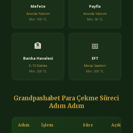
Mefete
Payfix
Anında Yatırım
Anında Yatırım
Min: 100 TL
Min: 50 TL
🏦
📅
Banka Havalesi
EFT
5–15 Dakika
Mesai Saatleri
Min: 200 TL
Min: 200 TL
Grandpashabet Para Çekme Süreci
Adım Adım
Adım
İşlem
Süre
Açıklama