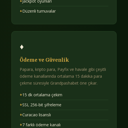
+
Jackpot oyunları
+
Düzenli turnuvalar
♦
Ödeme ve Güvenlik
Papara, kripto para, Payfix ve havale gibi çeşitli
ödeme kanallarında ortalama 15 dakika para
çekme süresiyle Grandpashabet öne çıkar.
+
15 dk ortalama çekim
+
SSL 256-bit şifreleme
+
Curacao lisanslı
+
7 farklı ödeme kanalı