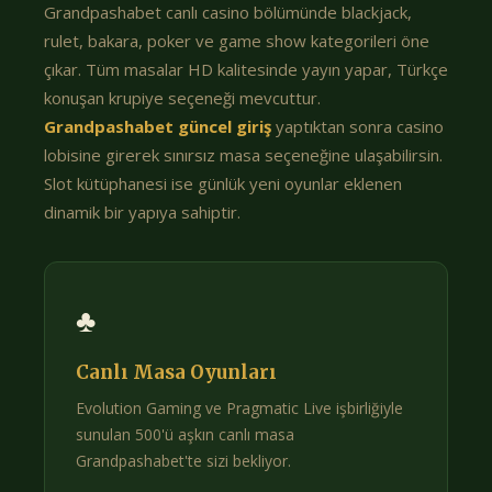
Grandpashabet canlı casino bölümünde blackjack,
rulet, bakara, poker ve game show kategorileri öne
çıkar. Tüm masalar HD kalitesinde yayın yapar, Türkçe
konuşan krupiye seçeneği mevcuttur.
Grandpashabet güncel giriş
yaptıktan sonra casino
lobisine girerek sınırsız masa seçeneğine ulaşabilirsin.
Slot kütüphanesi ise günlük yeni oyunlar eklenen
dinamik bir yapıya sahiptir.
♣
Canlı Masa Oyunları
Evolution Gaming ve Pragmatic Live işbirliğiyle
sunulan 500'ü aşkın canlı masa
Grandpashabet'te sizi bekliyor.