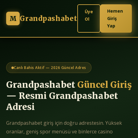
Hemen
Üye
Grandpashabet
M
Giriş
Ol
Yap
Canlı Bahis Aktif — 2026 Güncel Adres
Grandpashabet
Güncel Giriş
— Resmi Grandpashabet
Adresi
Grandpashabet giriş için doğru adrestesin. Yüksek
oranlar, geniş spor menüsü ve binlerce casino