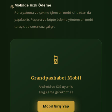
Mobilde Hızlı Ödeme
💲
Para yatırma ve çekme işlemleri mobil cihazdan da
yapılabilir. Papara ve kripto ödeme yöntemleri mobil
tarayıcıda sorunsuz çalışır.
📱
Grandpashabet Mobil
Android ve iOS uyumlu
Uygulama gerektirmez
Mobil Giriş Yap