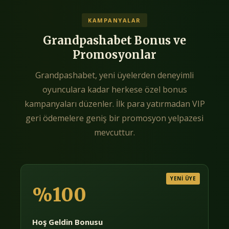
KAMPANYALAR
Grandpashabet Bonus ve
Promosyonlar
Grandpashabet, yeni üyelerden deneyimli
oyunculara kadar herkese özel bonus
kampanyaları düzenler. İlk para yatırmadan VIP
geri ödemelere geniş bir promosyon yelpazesi
mevcuttur.
YENİ ÜYE
%100
Hoş Geldin Bonusu