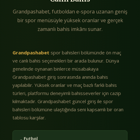
Grandpashabet, futboldan e-spora uzanan geniş
bir spor menüsüyle yüksek oranlar ve gerçek
zamanlı bahis imkânı sunar.
Grandpashabet
spor bahisleri bölümünde ön maç
ve canlı bahis seçenekleri bir arada bulunur. Dünya
genelinde oynanan binlerce müsabakaya
Grandpashabet giriş sonrasında anında bahis
yapılabilir. Yüksek oranlar ve maç bazlı farklı bahis
türleri, platformu deneyimli bahisseverler için cazip
kılmaktadır. Grandpashabet güncel giriş ile spor
bahisleri bölümüne ulaştığında seni kapsamlı bir oran
tablosu karşılar.
Futbol