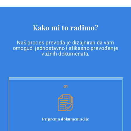
Kako mi to radimo?
Naš proces prevoda je dizajniran da vam
omogući jednostavno i efikasno prevođenje
važnih dokumenata.
01
01
Priprema dokumentacije
Prvi korak u našem procesu prevoda je priprema
dokumentacije. Korisnici jednostavno učitavaju svoje
dokumente na platformu Double L i odaberu vrstu
Priprema dokumentacije
dokumenta, kao i specifične zahtjeve za prevod.