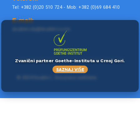
Tel: +382 (0)20 510 724 - Mob: +382 (0)69 684 410
E-mail:
doublel.city@doublel.co.me
Zvanični partner Goethe-Instituta u Crnoj Gori.
SAZNAJ VIŠE
©
2024 Double L
. Sva prava zadržana.