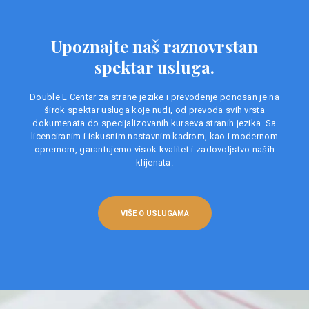
Upoznajte naš raznovrstan
spektar usluga.
Double L Centar za strane jezike i prevođenje ponosan je na
širok spektar usluga koje nudi, od prevoda svih vrsta
dokumenata do specijalizovanih kurseva stranih jezika. Sa
licenciranim i iskusnim nastavnim kadrom, kao i modernom
opremom, garantujemo visok kvalitet i zadovoljstvo naših
klijenata.
VIŠE O USLUGAMA