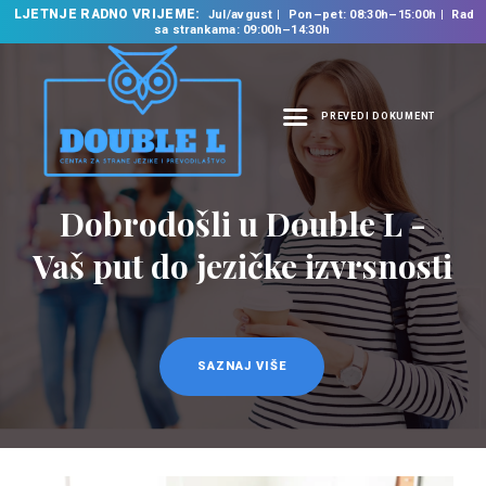
LJETNJE RADNO VRIJEME:
Jul/avgust
Pon–pet: 08:30h–15:00h
Rad
sa strankama: 09:00h–14:30h
PREVEDI DOKUMENT
NASLOVNA
O NAMA
Dobrodošli u Double L -
Prevodilačke usluge
NAŠE USLUGE
na 35 jezika
Vaš put do jezičke izvrsnosti
ŠKOLA STRANIH
JEZIKA
PREVODILAČKI BIRO
KURSEVI
SAZNAJ VIŠE
SAZNAJ VIŠE
NOVOSTI
KONTAKT