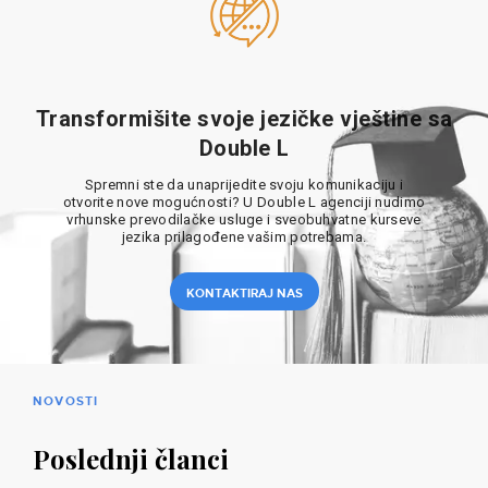
Transformišite svoje jezičke vještine sa
Double L
Spremni ste da unaprijedite svoju komunikaciju i
otvorite nove mogućnosti? U Double L agenciji nudimo
vrhunske prevodilačke usluge i sveobuhvatne kurseve
jezika prilagođene vašim potrebama.
KONTAKTIRAJ NAS
NOVOSTI
Poslednji članci