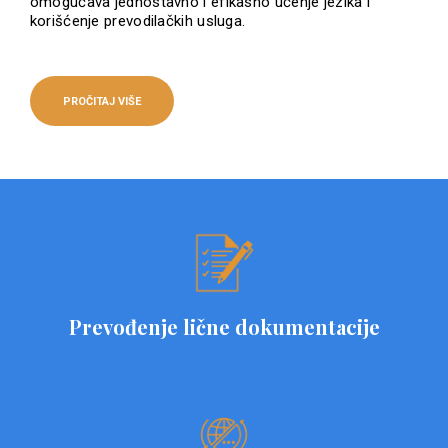
omogućava jednostavno i efikasno učenje jezika i
korišćenje prevodilačkih usluga.
PROČITAJ VIŠE
Prevođenje lične dokumentacije