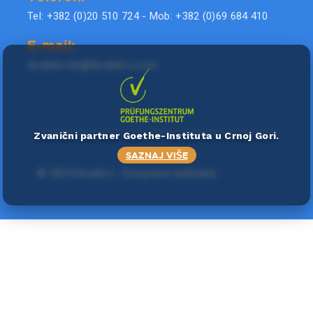
Tel: +382 (0)20 510 724 - Mob: +382 (0)69 684 410
E-mail:
doublel.city@doublel.co.me
Zvanični partner Goethe-Instituta u Crnoj Gori.
SAZNAJ VIŠE
©
2024 Double L
. Sva prava zadržana.