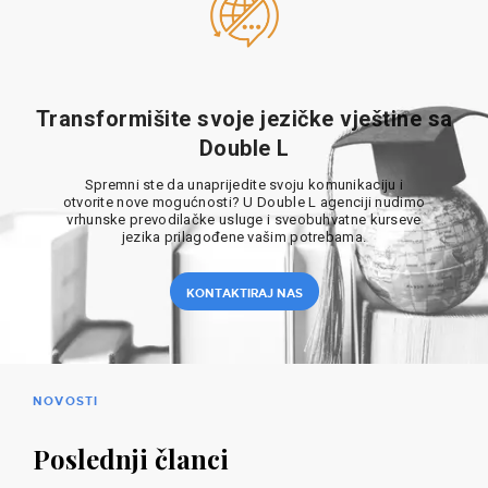
Transformišite svoje jezičke vještine sa
Double L
Spremni ste da unaprijedite svoju komunikaciju i
otvorite nove mogućnosti? U Double L agenciji nudimo
vrhunske prevodilačke usluge i sveobuhvatne kurseve
jezika prilagođene vašim potrebama.
KONTAKTIRAJ NAS
NOVOSTI
Poslednji članci