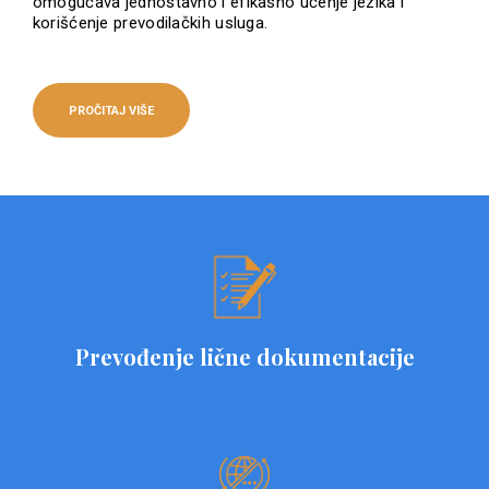
omogućava jednostavno i efikasno učenje jezika i
korišćenje prevodilačkih usluga.
PROČITAJ VIŠE
Prevođenje lične dokumentacije