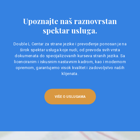
Upoznajte naš raznovrstan
spektar usluga.
Double L Centar za strane jezike i prevođenje ponosan je na
širok spektar usluga koje nudi, od prevoda svih vrsta
dokumenata do specijalizovanih kurseva stranih jezika. Sa
licenciranim i iskusnim nastavnim kadrom, kao i modernom
opremom, garantujemo visok kvalitet i zadovoljstvo naših
klijenata.
VIŠE O USLUGAMA