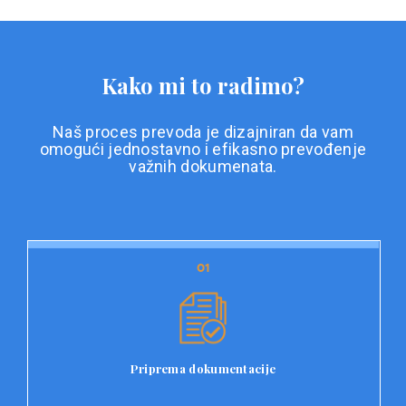
Kako mi to radimo?
Naš proces prevoda je dizajniran da vam
omogući jednostavno i efikasno prevođenje
važnih dokumenata.
01
01
Priprema dokumentacije
Prvi korak u našem procesu prevoda je priprema
dokumentacije. Korisnici jednostavno učitavaju svoje
dokumente na platformu Double L i odaberu vrstu
Priprema dokumentacije
dokumenta, kao i specifične zahtjeve za prevod.