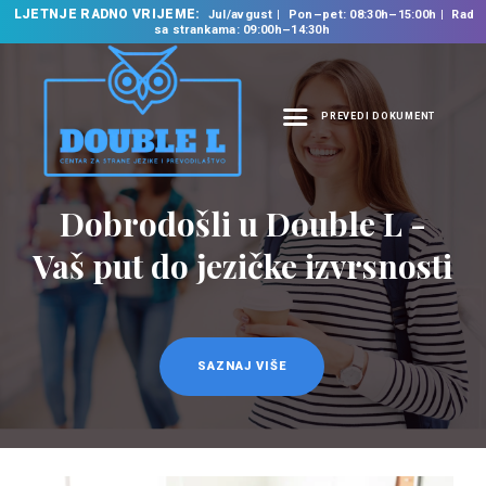
LJETNJE RADNO VRIJEME:
Jul/avgust
Pon–pet: 08:30h–15:00h
Rad
sa strankama: 09:00h–14:30h
PREVEDI DOKUMENT
NASLOVNA
O NAMA
Dobrodošli u Double L -
NAŠE USLUGE
Vaš put do jezičke izvrsnosti
ŠKOLA STRANIH
JEZIKA
PREVODILAČKI BIRO
KURSEVI
SAZNAJ VIŠE
NOVOSTI
KONTAKT