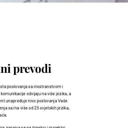
ani prevodi
sta poslovanja sa inostranstvom i
 komunikacije odvijaju na više jezika, a
ent unapređuje nivo poslovanja Vaše
ja sa/na više od 25 svjetskih jezika,
ača.
a zasniva se na timskoj i projektoj