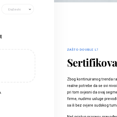
t
ZAŠTO DOUBLE L?
Sertifikov
Zbog kontinuiranog trenda ra
realne potrebe da se svi nivoi
pri tom svjesni da ovaj segm
.
firme, nudimo usluge prevođen
sa ili bez ovjere sudskog tum
Naš pristup procesu prevođenj