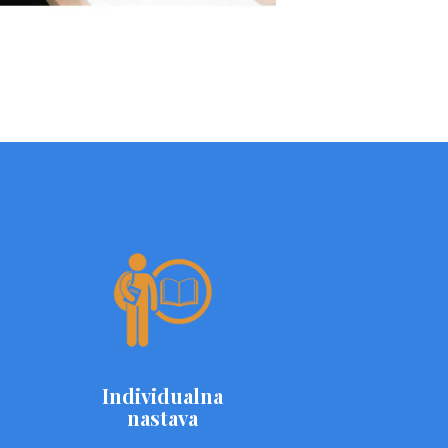
Individualna
nastava