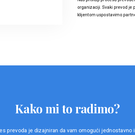
organizaciji. Svaki prevod je p
klijentom uspostavimo partne
Kako mi to radimo?
es prevoda je dizajniran da vam omogući jednostavno i