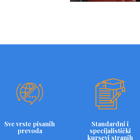
Sve vrste pisanih
Standardni i
prevoda
specijalistički
kursevi stranih