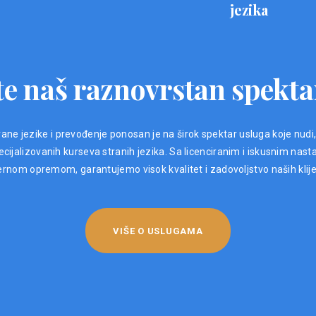
jezika
e naš raznovrstan spekta
ane jezike i prevođenje ponosan je na širok spektar usluga koje nudi
ijalizovanih kurseva stranih jezika. Sa licenciranim i iskusnim nast
nom opremom, garantujemo visok kvalitet i zadovoljstvo naših klij
VIŠE O USLUGAMA