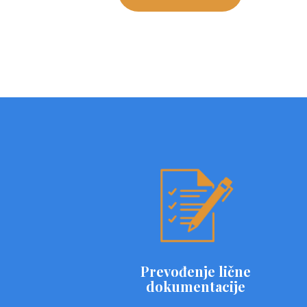
Prevođenje lične
dokumentacije