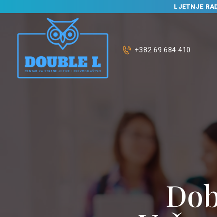
LJETNJE RA
+382 69 684 410
P