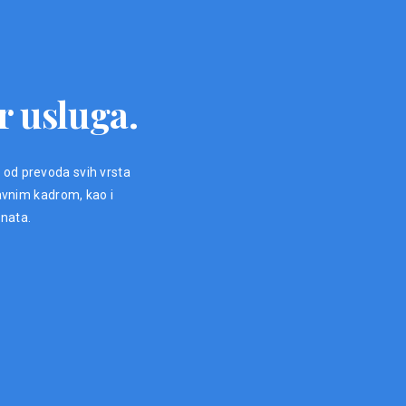
r usluga.
, od prevoda svih vrsta
avnim kadrom, kao i
enata.