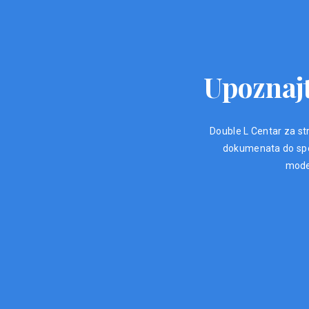
Upoznajt
Double L Centar za str
dokumenata do spec
moder