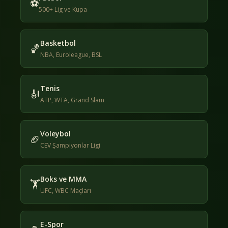
⚽
500+ Lig ve Kupa
Basketbol
🏀
NBA, Euroleague, BSL
Tenis
🎻
ATP, WTA, Grand Slam
Voleybol
🏈
CEV Şampiyonlar Ligi
Boks ve MMA
🏋
UFC, WBC Maçları
E-Spor