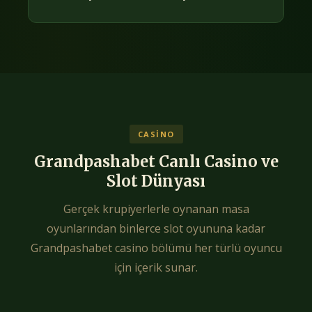
CASINO
Grandpashabet Canlı Casino ve
Slot Dünyası
Gerçek krupiyerlerle oynanan masa
oyunlarından binlerce slot oyununa kadar
Grandpashabet casino bölümü her türlü oyuncu
için içerik sunar.