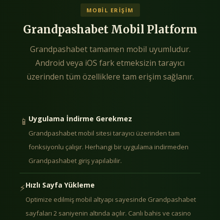
MOBIL ERIŞIM
Grandpashabet Mobil Platform
Grandpashabet tamamen mobil uyumludur.
Android veya iOS fark etmeksizin tarayıcı
üzerinden tüm özelliklere tam erişim sağlanır.
Uygulama İndirme Gerekmez
📱
Grandpashabet mobil sitesi tarayıcı üzerinden tam
fonksiyonlu çalışır. Herhangi bir uygulama indirmeden
Grandpashabet giriş yapılabilir.
Hızlı Sayfa Yükleme
⚡
Optimize edilmiş mobil altyapı sayesinde Grandpashabet
sayfaları 2 saniyenin altında açılır. Canlı bahis ve casino