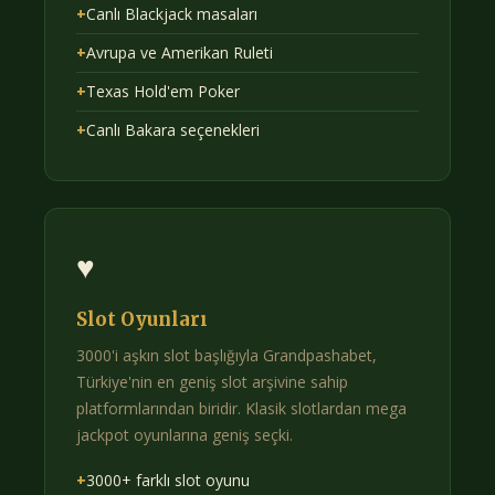
+
Canlı Blackjack masaları
+
Avrupa ve Amerikan Ruleti
+
Texas Hold'em Poker
+
Canlı Bakara seçenekleri
♥
Slot Oyunları
3000'i aşkın slot başlığıyla Grandpashabet,
Türkiye'nin en geniş slot arşivine sahip
platformlarından biridir. Klasik slotlardan mega
jackpot oyunlarına geniş seçki.
+
3000+ farklı slot oyunu