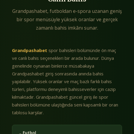
Grandpashabet, futboldan e-spora uzanan geniş
bir spor menüsüyle yüksek oranlar ve gerçek
zamanlı bahis imkânı sunar.
Grandpashabet
spor bahisleri bölümünde ön maç
ve canlı bahis seçenekleri bir arada bulunur. Dünya
genelinde oynanan binlerce müsabakaya
Grandpashabet giriş sonrasında anında bahis
yapılabilir. Yüksek oranlar ve maç bazlı farklı bahis
türleri, platformu deneyimli bahisseverler için cazip
kılmaktadır. Grandpashabet güncel giriş ile spor
bahisleri bölümüne ulaştığında seni kapsamlı bir oran
tablosu karşılar.
Futbol