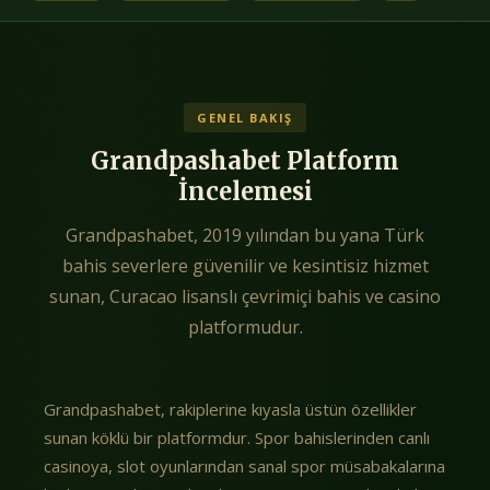
GENEL BAKIŞ
Grandpashabet Platform
İncelemesi
Grandpashabet, 2019 yılından bu yana Türk
bahis severlere güvenilir ve kesintisiz hizmet
sunan, Curacao lisanslı çevrimiçi bahis ve casino
platformudur.
Grandpashabet, rakiplerine kıyasla üstün özellikler
sunan köklü bir platformdur. Spor bahislerinden canlı
casinoya, slot oyunlarından sanal spor müsabakalarına