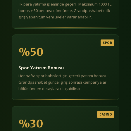
İlk para yatırma işleminde geçerli. Maksimum 1000 TL
bonus + 50 bedava döndürme. Grandpashabet'e ilk
giriş yapan tüm yeni üyeler yararlanabilir.
SPOR
%50
Spor Yatırım Bonusu
Her hafta spor bahisleri için geçerli yatırım bonusu.
Grandpashabet güncel giriş sonrası kampanyalar
bölümünden detaylara ulaşabilirsin.
CASINO
%30