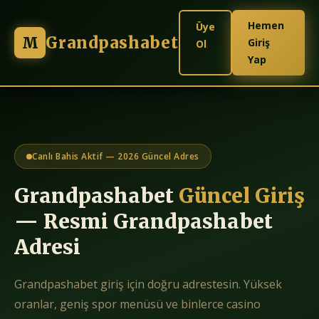
Hemen
Üye
Grandpashabet
M
Giriş
Ol
Yap
Canlı Bahis Aktif — 2026 Güncel Adres
Grandpashabet
Güncel Giriş
— Resmi Grandpashabet
Adresi
Grandpashabet giriş için doğru adrestesin. Yüksek
oranlar, geniş spor menüsü ve binlerce casino