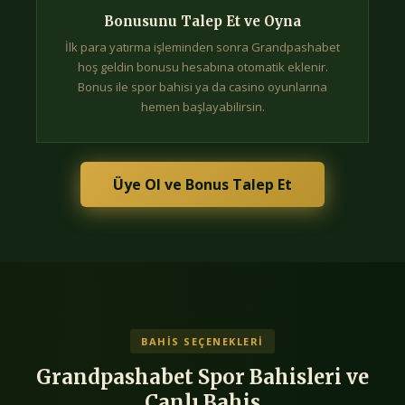
Bonusunu Talep Et ve Oyna
İlk para yatırma işleminden sonra Grandpashabet
hoş geldin bonusu hesabına otomatik eklenir.
Bonus ile spor bahisi ya da casino oyunlarına
hemen başlayabilirsin.
Üye Ol ve Bonus Talep Et
BAHIS SEÇENEKLERI
Grandpashabet Spor Bahisleri ve
Canlı Bahis