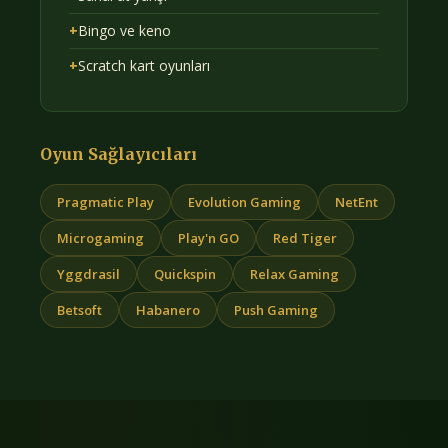
+
Bingo ve keno
+
Scratch kart oyunları
Oyun Sağlayıcıları
Pragmatic Play
Evolution Gaming
NetEnt
Microgaming
Play'n GO
Red Tiger
Yggdrasil
Quickspin
Relax Gaming
Betsoft
Habanero
Push Gaming