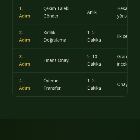
1.
Çekim Talebi
Hesabından
Anlık
Adım
Gönder
yöntem se
2.
Kimlik
1–5
İlk çekim ö
Adım
Doğrulama
Dakika
3.
5–10
Grandpashab
Finans Onayı
Adım
Dakika
inceler
4.
Ödeme
1–5
Onaylanan t
Adım
Transferi
Dakika