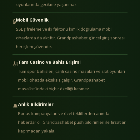
oyunlarında gecikme yaşanmaz.
Mobil Güvenlik
🔒
SSL şifreleme ve iki faktörlü kimlik doğrulama mobil
cihazlarda da aktiftir. Grandpashabet güncel giriş sonrası
her işlem güvende.
Tam Casino ve Bahis Erişimi
🎻
Tüm spor bahisleri, canlı casino masaları ve slot oyunları
mobil cihazda eksiksiz çalışır. Grandpashabet
masaüstündeki hiçbir özelliği kesmez.
Anlık Bildirimler
🔔
Bonus kampanyaları ve özel tekliflerden anında
haberdar ol. Grandpashabet push bildirimleri ile fırsatları
kaçırmadan yakala.