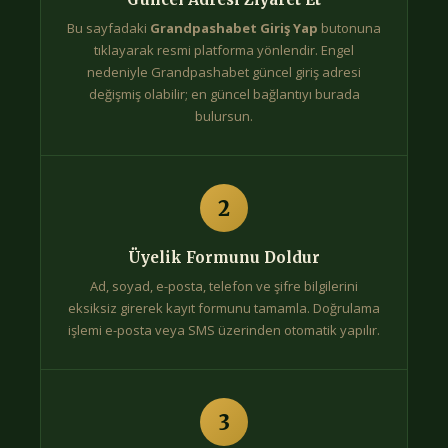
Bu sayfadaki
Grandpashabet Giriş Yap
butonuna
tıklayarak resmi platforma yönlendir. Engel
nedeniyle Grandpashabet güncel giriş adresi
değişmiş olabilir; en güncel bağlantıyı burada
bulursun.
2
Üyelik Formunu Doldur
Ad, soyad, e-posta, telefon ve şifre bilgilerini
eksiksiz girerek kayıt formunu tamamla. Doğrulama
işlemi e-posta veya SMS üzerinden otomatik yapılır.
3