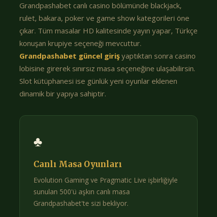
Grandpashabet canlı casino bölümünde blackjack,
rulet, bakara, poker ve game show kategorileri öne
çıkar. Tüm masalar HD kalitesinde yayın yapar, Türkçe
konuşan krupiye seçeneği mevcuttur.
Grandpashabet güncel giriş
yaptıktan sonra casino
lobisine girerek sınırsız masa seçeneğine ulaşabilirsin.
Slot kütüphanesi ise günlük yeni oyunlar eklenen
dinamik bir yapıya sahiptir.
♣
Canlı Masa Oyunları
Evolution Gaming ve Pragmatic Live işbirliğiyle
sunulan 500'ü aşkın canlı masa
Grandpashabet'te sizi bekliyor.