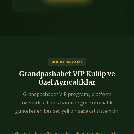
VIP PROGRAMI
Grandpashabet VIP Kulüp ve
Özel Ayrıcalıklar
Grandpashabet VIP programı, platform
üzerindeki bahis hacmine göre otomatik
güncellenen beş seviyeli bir sadakat sistemidir.
Grandpashabet'te ne kadar çok oynarsanız o kadar