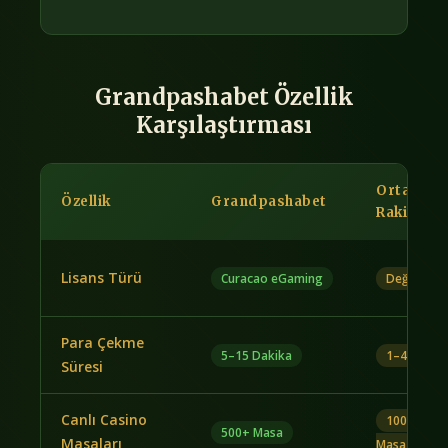
Grandpashabet Özellik
Karşılaştırması
Ortalama
Özellik
Grandpashabet
Rakip
Lisans Türü
Curacao eGaming
Değişken
Para Çekme
5–15 Dakika
1–48 Saat
Süresi
Canlı Casino
100–300
500+ Masa
Masaları
Masa