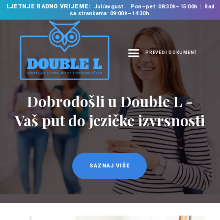
LJETNJE RADNO VRIJEME:
Jul/avgust
Pon–pet: 08:30h–15:00h
Rad
sa strankama: 09:00h–14:30h
PREVEDI DOKUMENT
NASLOVNA
O NAMA
Prevodilačke usluge
NAŠE USLUGE
na 35 jezika
ŠKOLA STRANIH
JEZIKA
PREVODILAČKI BIRO
KURSEVI
SAZNAJ VIŠE
NOVOSTI
KONTAKT