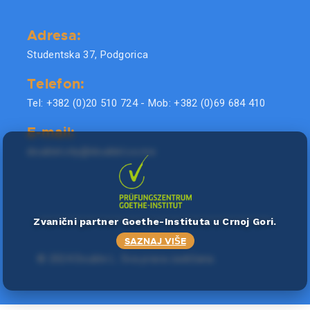
Adresa:
Studentska 37, Podgorica
Telefon:
Tel: +382 (0)20 510 724 - Mob: +382 (0)69 684 410
E-mail:
doublel.city@doublel.co.me
Zvanični partner Goethe-Instituta u Crnoj Gori.
SAZNAJ VIŠE
©
2024 Double L
. Sva prava zadržana.