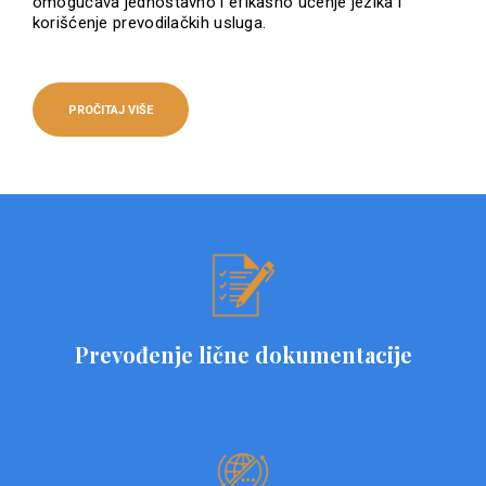
omogućava jednostavno i efikasno učenje jezika i
korišćenje prevodilačkih usluga.
PROČITAJ VIŠE
Prevođenje lične dokumentacije