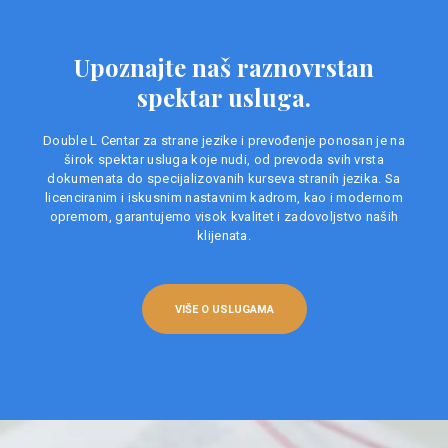
Upoznajte naš raznovrstan
spektar usluga.
Double L Centar za strane jezike i prevođenje ponosan je na
širok spektar usluga koje nudi, od prevoda svih vrsta
dokumenata do specijalizovanih kurseva stranih jezika. Sa
licenciranim i iskusnim nastavnim kadrom, kao i modernom
opremom, garantujemo visok kvalitet i zadovoljstvo naših
klijenata.
VIŠE O USLUGAMA