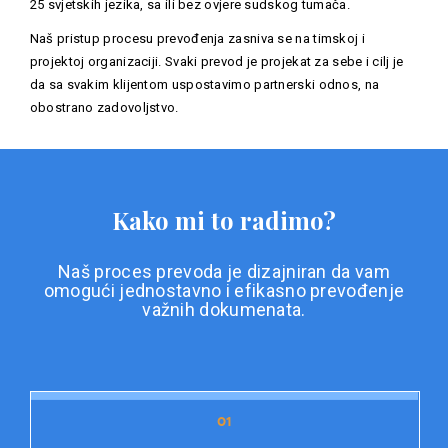
25 svjetskih jezika, sa ili bez ovjere sudskog tumača.
Naš pristup procesu prevođenja zasniva se na timskoj i
projektoj organizaciji. Svaki prevod je projekat za sebe i cilj je
da sa svakim klijentom uspostavimo partnerski odnos, na
obostrano zadovoljstvo.
Kako mi to radimo?
Naš proces prevoda je dizajniran da vam
omogući jednostavno i efikasno prevođenje
važnih dokumenata.
01
01
Priprema dokumentacije