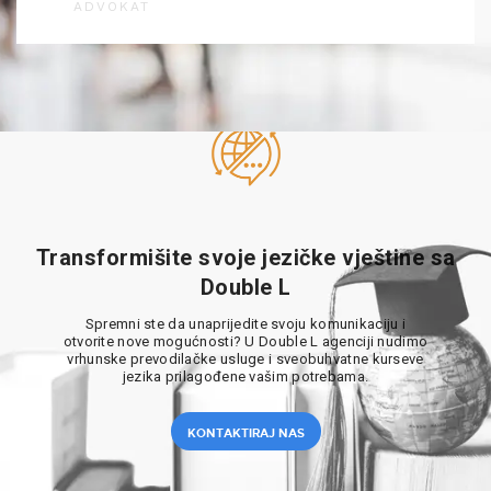
ADVOKAT
Transformišite svoje jezičke vještine sa
Double L
Spremni ste da unaprijedite svoju komunikaciju i
otvorite nove mogućnosti? U Double L agenciji nudimo
vrhunske prevodilačke usluge i sveobuhvatne kurseve
jezika prilagođene vašim potrebama.
KONTAKTIRAJ NAS