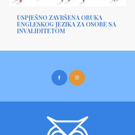
USPJEŠNO ZAVRŠENA OBUKA
ENGLESKOG JEZIKA ZA OSOBE SA
INVALIDITETOM