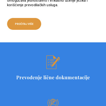
omogućava jednostavno i efikasno učenje jezika i
korišćenje prevodilačkih usluga.
PROČITAJ VIŠE
Prevođenje lične dokumentacije