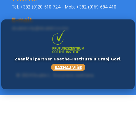
Tel: +382 (0)20 510 724 - Mob: +382 (0)69 684 410
E-mail:
doublel.city@doublel.co.me
Zvanični partner Goethe-Instituta u Crnoj Gori.
SAZNAJ VIŠE
©
2024 Double L
. Sva prava zadržana.