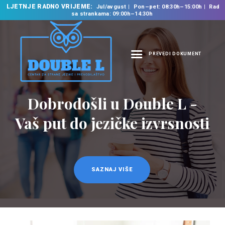
LJETNJE RADNO VRIJEME:
Jul/avgust
Pon–pet: 08:30h–15:00h
Rad
sa strankama: 09:00h–14:30h
PREVEDI DOKUMENT
NASLOVNA
O NAMA
Dobrodošli u Double L -
Prevodilačke usluge
NAŠE USLUGE
na 35 jezika
Vaš put do jezičke izvrsnosti
ŠKOLA STRANIH
JEZIKA
PREVODILAČKI BIRO
KURSEVI
SAZNAJ VIŠE
SAZNAJ VIŠE
NOVOSTI
KONTAKT