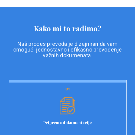
Kako mi to radimo?
Naš proces prevoda je dizajniran da vam
omogući jednostavno i efikasno prevođenje
važnih dokumenata.
01
01
Priprema dokumentacije
Prvi korak u našem procesu prevoda je priprema
dokumentacije. Korisnici jednostavno učitavaju svoje
dokumente na platformu Double L i odaberu vrstu
Priprema dokumentacije
dokumenta, kao i specifične zahtjeve za prevod.