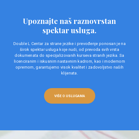
Upoznajte naš raznovrstan
spektar usluga.
Double L Centar za strane jezike i prevođenje ponosan je na
širok spektar usluga koje nudi, od prevoda svih vrsta
dokumenata do specijalizovanih kurseva stranih jezika. Sa
licenciranim i iskusnim nastavnim kadrom, kao i modernom
opremom, garantujemo visok kvalitet i zadovoljstvo naših
klijenata.
VIŠE O USLUGAMA