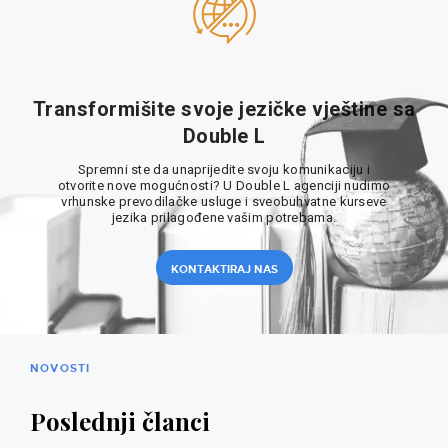
Transformišite svoje jezičke vještine sa
Double L
Spremni ste da unaprijedite svoju komunikaciju i
otvorite nove mogućnosti? U Double L agenciji nudimo
vrhunske prevodilačke usluge i sveobuhvatne kurseve
jezika prilagođene vašim potrebama.
KONTAKTIRAJ NAS
NOVOSTI
Poslednji članci